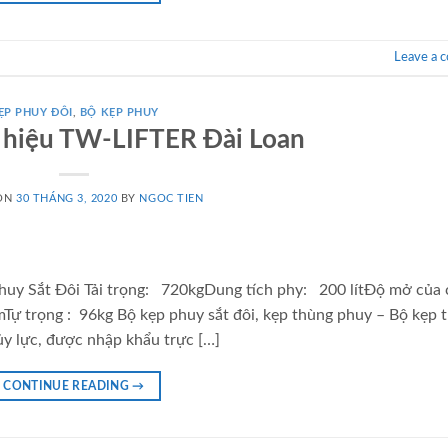
Leave a 
ẸP PHUY ĐÔI
,
BỘ KẸP PHUY
 hiệu TW-LIFTER Đài Loan
 ON
30 THÁNG 3, 2020
BY
NGOC TIEN
huy Sắt Đôi Tải trọng: 720kgDung tích phy: 200 lítĐộ mở của
trọng : 96kg Bộ kẹp phuy sắt đôi, kẹp thùng phuy – Bộ kẹp 
ủy lực, được nhập khẩu trực […]
CONTINUE READING
→