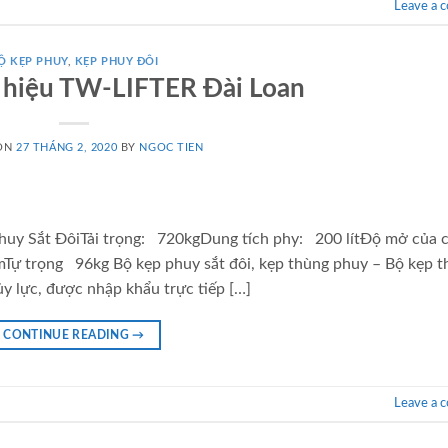
Leave a 
Ộ KẸP PHUY
,
KẸP PHUY ĐÔI
 hiệu TW-LIFTER Đài Loan
 ON
27 THÁNG 2, 2020
BY
NGOC TIEN
huy Sắt ĐôiTải trọng: 720kgDung tích phy: 200 lítĐộ mở của 
trọng 96kg Bộ kẹp phuy sắt đôi, kẹp thùng phuy – Bộ kẹp t
y lực, được nhập khẩu trực tiếp […]
CONTINUE READING
→
Leave a 