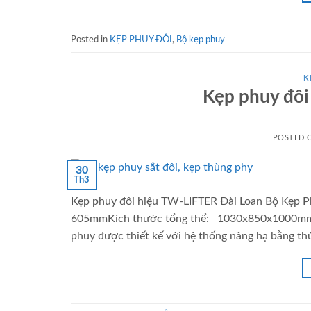
Posted in
KẸP PHUY ĐÔI
,
Bộ kẹp phuy
K
Kẹp phuy đôi
POSTED
30
Th3
Kẹp phuy đôi hiệu TW-LIFTER Đài Loan Bộ Kẹp P
605mmKích thước tổng thể: 1030x850x1000mmTự 
phuy được thiết kế với hệ thống nâng hạ bằng th