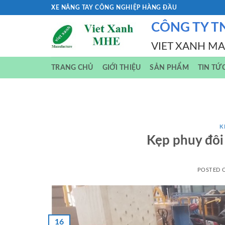
Skip
XE NÂNG TAY CÔNG NGHIỆP HÀNG ĐẦU
to
CÔNG TY T
content
VIET XANH M
TRANG CHỦ
GIỚI THIỆU
SẢN PHẨM
TIN TỨ
K
Kẹp phuy đôi
POSTED
16