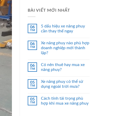
BÀI VIẾT MỚI NHẤT
5 dấu hiệu xe nâng phuy
06
Th8
cần thay thế ngay
Xe nâng phuy nào phù hợp
06
Th8
doanh nghiệp mới thành
lập?
Có nên thuê hay mua xe
06
Th8
nâng phuy?
Xe nâng phuy có thể sử
05
Th8
dụng ngoài trời mưa?
Cách tính tải trọng phù
05
Th8
hợp khi mua xe nâng phuy