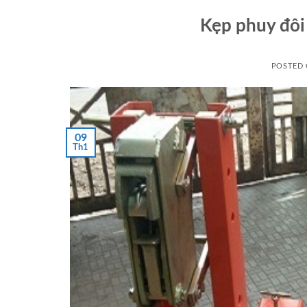
Kẹp phuy đôi
POSTED
09
Th1