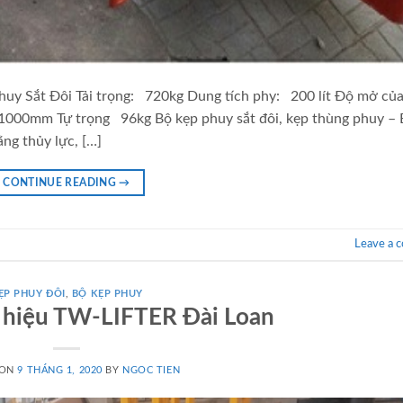
uy Sắt Đôi Tải trọng: 720kg Dung tích phy: 200 lít Độ mở củ
00mm Tự trọng 96kg Bộ kẹp phuy sắt đôi, kẹp thùng phuy – 
ng thủy lực, […]
CONTINUE READING
→
Leave a 
ẸP PHUY ĐÔI
,
BỘ KẸP PHUY
 hiệu TW-LIFTER Đài Loan
 ON
9 THÁNG 1, 2020
BY
NGOC TIEN