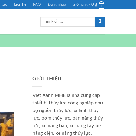
n tức
Liên hệ
FAQ
Đăng nhập
Giỏ hàng /
0
₫
0
Tìm
kiếm:
GIỚI THIỆU
Viet Xanh MHE là nhà cung cấp
thiết bị thủy lực công nghiệp như
bộ nguồn thủy lực, xi lanh thủy
lực, bơm thủy lực, bàn nâng thủy
lực, xe nâng bàn, xe nâng tay, xe
nâng điện, xe nâng thủy lực.