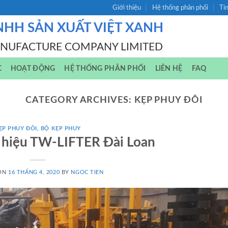
Giới thiệu
Hệ thống phân phối
Ti
NHH SẢN XUẤT VIỆT XANH
ANUFACTURE COMPANY LIMITED
C
HOẠT ĐỘNG
HỆ THỐNG PHÂN PHỐI
LIÊN HỆ
FAQ
CATEGORY ARCHIVES:
KẸP PHUY ĐÔI
ẸP PHUY ĐÔI
,
BỘ KẸP PHUY
 hiệu TW-LIFTER Đài Loan
 ON
16 THÁNG 4, 2020
BY
NGOC TIEN