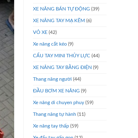
XE NÂNG BÁN TỰ ĐỘNG
(39)
XE NÂNG TAY MẠ KẼM
(6)
VỎ XE
(42)
Xe nâng cắt kéo
(9)
CẨU TAY MINI THỦY LỰC
(44)
XE NÂNG TAY BẰNG ĐIỆN
(9)
Thang nâng người
(44)
ĐẦU BƠM XE NÂNG
(9)
Xe nâng di chuyen phuy
(59)
Thang nâng tự hành
(11)
Xe nâng tay thấp
(59)
Xe đẩy tay gấp gọn
(12)