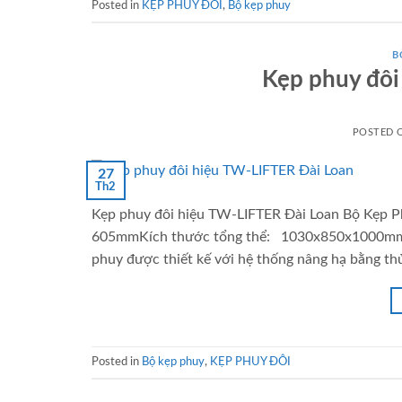
Posted in
KẸP PHUY ĐÔI
,
Bộ kẹp phuy
B
Kẹp phuy đôi
POSTED
27
Th2
Kẹp phuy đôi hiệu TW-LIFTER Đài Loan Bộ Kẹp P
605mmKích thước tổng thể: 1030x850x1000mmTự 
phuy được thiết kế với hệ thống nâng hạ bằng thủ
Posted in
Bộ kẹp phuy
,
KẸP PHUY ĐÔI