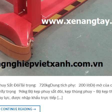
huy Sắt ĐôiTải trọng: 720kgDung tích phy: 200 lítĐộ mở của 
trọng 96kg Bộ kẹp phuy sắt đôi, kẹp thùng phuy – Bộ kẹp t
y lực, được nhập khẩu trực tiếp […]
CONTINUE READING
→