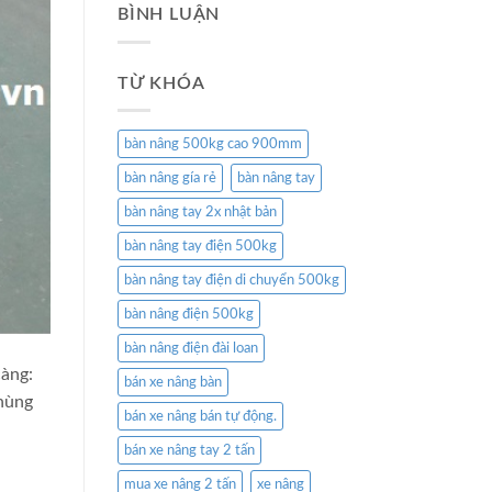
BÌNH LUẬN
TỪ KHÓA
bàn nâng 500kg cao 900mm
bàn nâng gía rẻ
bàn nâng tay
bàn nâng tay 2x nhật bản
bàn nâng tay điện 500kg
bàn nâng tay điện di chuyển 500kg
bàn nâng điện 500kg
bàn nâng điện đài loan
càng:
bán xe nâng bàn
hùng
bán xe nâng bán tự động.
bán xe nâng tay 2 tấn
mua xe nâng 2 tấn
xe nâng