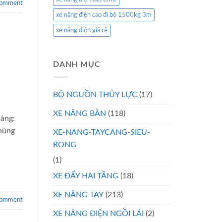
comment
xe nâng điện cao đi bộ 1500kg 3m
xe nâng điện giá rẻ
DANH MỤC
BỘ NGUỒN THỦY LỰC
(17)
XE NÂNG BÀN
(118)
càng:
hùng
XE-NANG-TAYCANG-SIEU-
RONG
(1)
XE ĐẨY HAI TẦNG
(18)
XE NÂNG TAY
(213)
comment
XE NÂNG ĐIỆN NGỒI LÁI
(2)