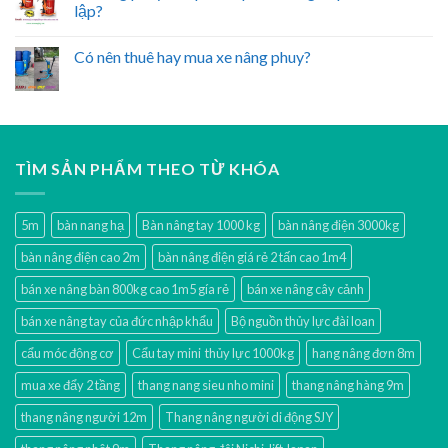
lập?
Có nên thuê hay mua xe nâng phuy?
TÌM SẢN PHẨM THEO TỪ KHÓA
5m
bàn nang hạ
Bàn nâng tay 1000 kg
bàn nâng điện 3000kg
bàn nâng điện cao 2m
bàn nâng điện giá rẻ 2 tấn cao 1m4
bán xe nâng bàn 800kg cao 1m5 gía rẻ
bán xe nâng cây cảnh
bán xe nâng tay của đức nhập khẩu
Bộ nguồn thủy lực đài loan
cẩu móc động cơ
Cẩu tay mini thủy lực 1000kg
hang nâng đơn 8m
mua xe đẩy 2 tầng
thang nang sieu nho mini
thang nâng hàng 9m
thang nâng người 12m
Thang nâng người di động SJY