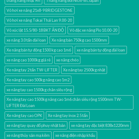
thang nâng nhật 9m
Thang nâng đôi Nichi-lift Japan
Vỏ hơi xe nâng 21x8-9 BRIDGESTONE
Vỏ hơi xe nâng Tokai Thái Lan 9.00-20
Vỏ xúc lật 15.5/80-18 BKT ẤN ĐỘ
Vỏ đặc xe nâng Pio 10.00-20
xe nâng 3.0 tấn đài loan
Xe nâng bàn 750kg cao 1500mm
Xe nâng bán tự động 1500 kg cao 1m6
xe nâng bán tự động đài loan
xe nâng cao 1000kg giá rẻ
xe nâng chéo
Xe nâng tay 2 tấn TW-LIFTER
Xe nâng tay 2500kg nhật
Xe nâng tay cao 500kg nâng cao 1m2
xe nâng tay cao 1500kg chân siêu rộng
Xe nâng tay cao 1500kg nâng cao 1m6 chân siêu rộng 1500mm TW-
LIFTER Đài Loan
Xe nâng tay cao OPK
Xe nâng tay inox 2.5 tấn
xe nâng tay quay đổ phuy nhật bản
xe nâng tay đặc biệt 838x1220mm
xe nâng thủy sản mạ kẽm
xe nâng điện nhập khấu