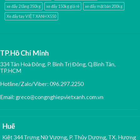
xe đẩy 2 tầng 350kg
xe đẩy 150kg giá rẻ
xe đẩy mặt bàn 200kg
Xe đẩy tay VIỆT XANH X550
TP.Hồ Chí Minh
334 Tân Hoà Đông, P. Bình Trị Đông, Q.Bình Tân,
TP.HCM
Hotline/Zalo/Viber:
096.297.2250
Email:
greco@congnghiepvietxanh.com.vn
Huế
Kiệt 344 Trưng Nữ Vương, P. Thủy Dương, TX. Hương