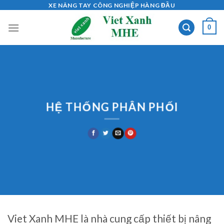
Skip
XE NÂNG TAY CÔNG NGHIỆP HÀNG ĐẦU
to
0
content
HỆ THỐNG PHÂN PHỐI
Viet Xanh MHE là nhà cung cấp thiết bị nâng