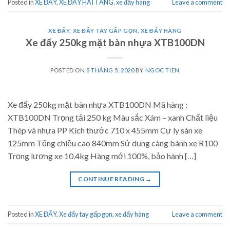
Posted in
XE ĐẨY
,
XE ĐẨY HAI TẦNG
,
xe đẩy hàng
Leave a comment
XE ĐẨY
,
XE ĐẨY TAY GẤP GỌN
,
XE ĐẨY HÀNG
Xe đẩy 250kg mặt bàn nhựa XTB100DN
POSTED ON
8 THÁNG 5, 2020
BY
NGOC TIEN
Xe đẩy 250kg mặt bàn nhựa XTB100DN Mã hàng :
XTB100DN Trọng tải 250 kg Màu sắc Xám – xanh Chất liệu
Thép và nhựa PP Kích thước 710 x 455mm Cự ly sàn xe
125mm Tổng chiều cao 840mm Sử dụng càng bánh xe R100
Trọng lượng xe 10.4kg Hàng mới 100%, bảo hành […]
CONTINUE READING
→
Posted in
XE ĐẨY
,
Xe đẩy tay gấp gọn
,
xe đẩy hàng
Leave a comment