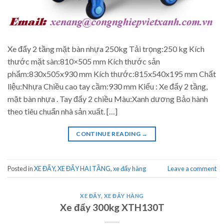
Xe đẩy 2 tầng mặt bàn nhựa 250kg Tải trọng:250 kg Kích
thước mặt sàn:810×505 mm Kích thước sản
phẩm:830x505x930 mm Kích thước:815x540x195 mm Chất
liệu:Nhựa Chiều cao tay cầm:930 mm Kiểu : Xe đẩy 2 tầng,
mặt bàn nhựa . Tay đẩy 2 chiều Màu:Xanh dương Bảo hành
theo tiêu chuẩn nhà sản xuất. […]
CONTINUE READING
→
Posted in
XE ĐẨY
,
XE ĐẨY HAI TẦNG
,
xe đẩy hàng
Leave a comment
XE ĐẨY
,
XE ĐẨY HÀNG
Xe đẩy 300kg XTH130T