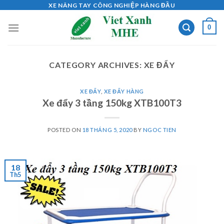
Skip
XE NÂNG TAY CÔNG NGHIỆP HÀNG ĐẦU
to
0
content
CATEGORY ARCHIVES:
XE ĐẨY
XE ĐẨY
,
XE ĐẨY HÀNG
Xe đẩy 3 tầng 150kg XTB100T3
POSTED ON
18 THÁNG 5, 2020
BY
NGOC TIEN
18
Th5