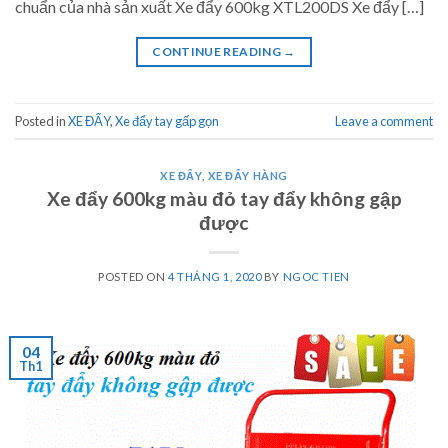
chuẩn của nhà sản xuất Xe đẩy 600kg XTL200DS Xe đẩy […]
CONTINUE READING
→
Posted in
XE ĐẨY
,
Xe đẩy tay gấp gọn
Leave a comment
XE ĐẨY
,
XE ĐẨY HÀNG
Xe đẩy 600kg màu đỏ tay đẩy không gập
được
POSTED ON
4 THÁNG 1, 2020
BY
NGOC TIEN
04
Th1