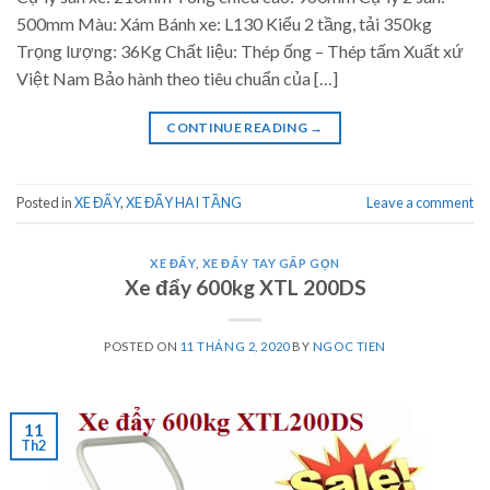
500mm Màu: Xám Bánh xe: L130 Kiểu 2 tầng, tải 350kg
Trọng lượng: 36Kg Chất liệu: Thép ống – Thép tấm Xuất xứ
Việt Nam Bảo hành theo tiêu chuẩn của […]
CONTINUE READING
→
Posted in
XE ĐẨY
,
XE ĐẨY HAI TẦNG
Leave a comment
XE ĐẨY
,
XE ĐẨY TAY GẤP GỌN
Xe đẩy 600kg XTL 200DS
POSTED ON
11 THÁNG 2, 2020
BY
NGOC TIEN
11
Th2