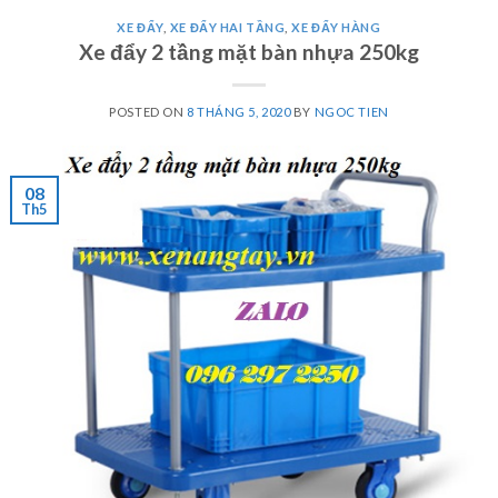
XE ĐẨY
,
XE ĐẨY HAI TẦNG
,
XE ĐẨY HÀNG
Xe đẩy 2 tầng mặt bàn nhựa 250kg
POSTED ON
8 THÁNG 5, 2020
BY
NGOC TIEN
08
Th5