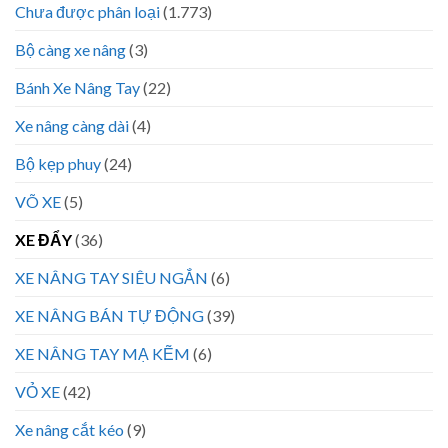
Chưa được phân loại
(1.773)
Bộ càng xe nâng
(3)
Bánh Xe Nâng Tay
(22)
Xe nâng càng dài
(4)
Bộ kẹp phuy
(24)
VÕ XE
(5)
XE ĐẨY
(36)
XE NÂNG TAY SIÊU NGẮN
(6)
XE NÂNG BÁN TỰ ĐỘNG
(39)
XE NÂNG TAY MẠ KẼM
(6)
VỎ XE
(42)
Xe nâng cắt kéo
(9)