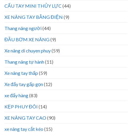
CẨU TAY MINI THỦY LỰC
(44)
XE NÂNG TAY BẰNG ĐIỆN
(9)
Thang nâng người
(44)
ĐẦU BƠM XE NÂNG
(9)
Xe nâng di chuyen phuy
(59)
Thang nâng tự hành
(11)
Xe nâng tay thấp
(59)
Xe đẩy tay gấp gọn
(12)
xe đẩy hàng
(83)
KẸP PHUY ĐÔI
(14)
XE NÂNG TAY CAO
(90)
xe nâng tay cắt kéo
(15)