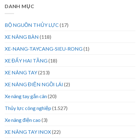
DANH MỤC
BỘ NGUỒN THỦY LỰC
(17)
XE NÂNG BÀN
(118)
XE-NANG-TAYCANG-SIEU-RONG
(1)
XE ĐẨY HAI TẦNG
(18)
XE NÂNG TAY
(213)
XE NÂNG ĐIỆN NGỒI LÁI
(2)
Xe nâng tay gắn cân
(20)
Thủy lực công nghiệp
(1.527)
Xe nâng điện cao
(3)
XE NÂNG TAY INOX
(22)