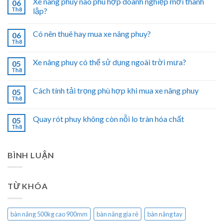
Xe nâng phuy nào phù hợp doanh nghiệp mới thành
06
Th8
lập?
Có nên thuê hay mua xe nâng phuy?
06
Th8
Xe nâng phuy có thể sử dụng ngoài trời mưa?
05
Th8
Cách tính tải trọng phù hợp khi mua xe nâng phuy
05
Th8
Quay rót phuy không còn nỗi lo tràn hóa chất
05
Th8
BÌNH LUẬN
TỪ KHÓA
bàn nâng 500kg cao 900mm
bàn nâng gía rẻ
bàn nâng tay