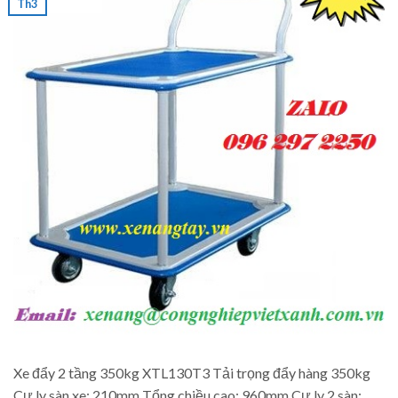
Th3
Xe đẩy 2 tầng 350kg XTL130T3 Tải trọng đẩy hàng 350kg
Cự ly sàn xe: 210mm Tổng chiều cao: 960mm Cự ly 2 sàn: