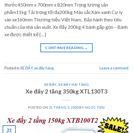
thước450mm x 700mm x 820mm Trọng lượng sản
phẩm11kg Tải trọng tối đa200kg Màu sắcXám xanh Cự ly
sàn xe160mm Thương hiệu Việt Nam, Bảo hành theo tiêu
chuẩn của nhà sản xuất. Xe đẩy 200kg 4 bánh gấp gọn – Bánh
xe được thiết kế […]
CONTINUE READING
→
Posted in
XE ĐẨY
,
xe đẩy hàng
Leave a comment
XE ĐẨY
,
XE ĐẨY HAI TẦNG
Xe đẩy 2 tầng 350kg XTL130T3
POSTED ON
21 THÁNG 3, 2020
BY
NGOC TIEN
21