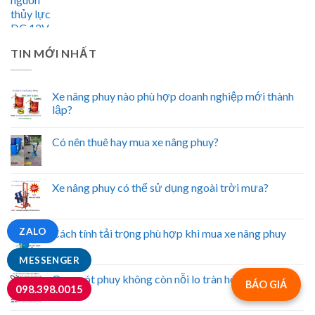
TIN MỚI NHẤT
Xe nâng phuy nào phù hợp doanh nghiệp mới thành
lập?
Có nên thuê hay mua xe nâng phuy?
Xe nâng phuy có thể sử dụng ngoài trời mưa?
ZALO
Cách tính tải trọng phù hợp khi mua xe nâng phuy
MESSENGER
Quay rót phuy không còn nỗi lo tràn hóa chất
BÁO GIÁ
098.398.0015