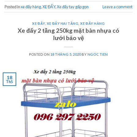
Posted in
xe đẩy hàng
,
XE ĐẨY
,
Xe đẩy tay gấp gọn
Leave a comment
XE ĐẨY
,
XE ĐẨY HAI TẦNG
,
XE ĐẨY HÀNG
Xe đẩy 2 tầng 250kg mặt bàn nhựa có
lưới bảo vệ
POSTED ON
18 THÁNG 5, 2020
BY
NGOC TIEN
18
Th5