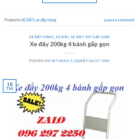
Posted in
XE ĐẨY
,
xe đẩy hàng
Leave a comment
XE ĐẨY HÀNG
,
XE ĐẨY
,
XE ĐẨY TAY GẤP GỌN
Xe đẩy 200kg 4 bánh gấp gọn
POSTED ON
18 THÁNG 5, 2020
BY
NGOC TIEN
18
Th5