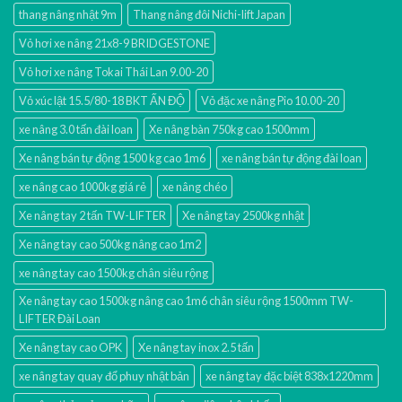
thang nâng nhật 9m
Thang nâng đôi Nichi-lift Japan
Vỏ hơi xe nâng 21x8-9 BRIDGESTONE
Vỏ hơi xe nâng Tokai Thái Lan 9.00-20
Vỏ xúc lật 15.5/80-18 BKT ẤN ĐỘ
Vỏ đặc xe nâng Pio 10.00-20
xe nâng 3.0 tấn đài loan
Xe nâng bàn 750kg cao 1500mm
Xe nâng bán tự động 1500 kg cao 1m6
xe nâng bán tự động đài loan
xe nâng cao 1000kg giá rẻ
xe nâng chéo
Xe nâng tay 2 tấn TW-LIFTER
Xe nâng tay 2500kg nhật
Xe nâng tay cao 500kg nâng cao 1m2
xe nâng tay cao 1500kg chân siêu rộng
Xe nâng tay cao 1500kg nâng cao 1m6 chân siêu rộng 1500mm TW-
LIFTER Đài Loan
Xe nâng tay cao OPK
Xe nâng tay inox 2.5 tấn
xe nâng tay quay đổ phuy nhật bản
xe nâng tay đặc biệt 838x1220mm