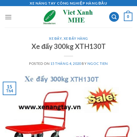
Skip
XE NÂNG TAY CÔNG NGHIỆP HÀNG ĐẦU
to
0
content
XE ĐẨY
,
XE ĐẨY HÀNG
Xe đẩy 300kg XTH130T
POSTED ON
15 THÁNG 4, 2020
BY
NGOC TIEN
15
Th4