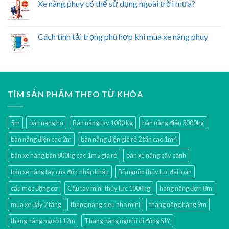
Xe nâng phuy có thể sử dụng ngoài trời mưa?
Cách tính tải trọng phù hợp khi mua xe nâng phuy
TÌM SẢN PHẨM THEO TỪ KHÓA
5m
bàn nang hạ
Bàn nâng tay 1000 kg
bàn nâng điện 3000kg
bàn nâng điện cao 2m
bàn nâng điện giá rẻ 2 tấn cao 1m4
bán xe nâng bàn 800kg cao 1m5 gía rẻ
bán xe nâng cây cảnh
bán xe nâng tay của đức nhập khẩu
Bộ nguồn thủy lực đài loan
cẩu móc động cơ
Cẩu tay mini thủy lực 1000kg
hang nâng đơn 8m
mua xe đẩy 2 tầng
thang nang sieu nho mini
thang nâng hàng 9m
thang nâng người 12m
Thang nâng người di động SJY