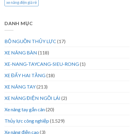
xe nâng điện giá rẻ
DANH MỤC
BỘ NGUỒN THỦY LỰC
(17)
XE NÂNG BÀN
(118)
XE-NANG-TAYCANG-SIEU-RONG
(1)
XE ĐẨY HAI TẦNG
(18)
XE NÂNG TAY
(213)
XE NÂNG ĐIỆN NGỒI LÁI
(2)
Xe nâng tay gắn cân
(20)
Thủy lực công nghiệp
(1.529)
Xe nâng điện cao
(3)