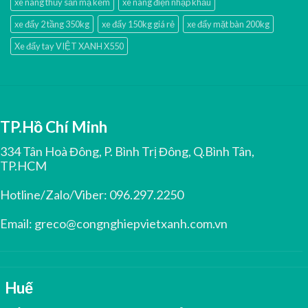
xe nâng thủy sản mạ kẽm
xe nâng điện nhập khấu
xe đẩy 2 tầng 350kg
xe đẩy 150kg giá rẻ
xe đẩy mặt bàn 200kg
Xe đẩy tay VIỆT XANH X550
TP.Hồ Chí Minh
334 Tân Hoà Đông, P. Bình Trị Đông, Q.Bình Tân,
TP.HCM
Hotline/Zalo/Viber:
096.297.2250
Email:
greco@congnghiepvietxanh.com.vn
Huế