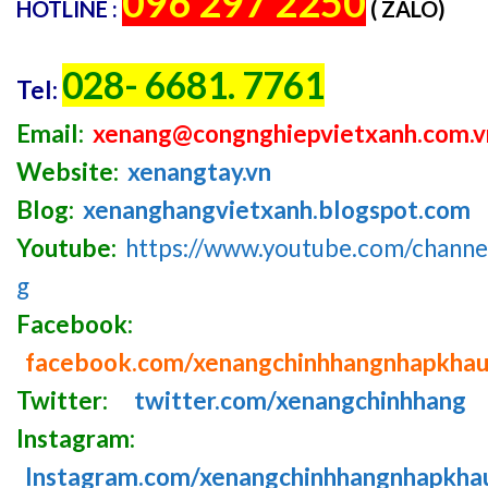
096 297 2250
HOTLINE :
( ZALO)
028- 6681. 7761
Tel:
Email:
xenang@congnghiepvietxanh.com.v
Website:
xenangtay.vn
Blog:
xenanghangvietxanh.blogspot.com
Youtube:
https://www.youtube.com/chan
g
Facebook:
facebook.com/xenangchinhhangnhapkha
Twitter:
twitter.com/xenangchinhhang
Instagram:
Instagram.com/xenangchinhhangnhapkha