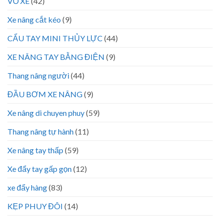
VỎ XE
(42)
Xe nâng cắt kéo
(9)
CẨU TAY MINI THỦY LỰC
(44)
XE NÂNG TAY BẰNG ĐIỆN
(9)
Thang nâng người
(44)
ĐẦU BƠM XE NÂNG
(9)
Xe nâng di chuyen phuy
(59)
Thang nâng tự hành
(11)
Xe nâng tay thấp
(59)
Xe đẩy tay gấp gọn
(12)
xe đẩy hàng
(83)
KẸP PHUY ĐÔI
(14)