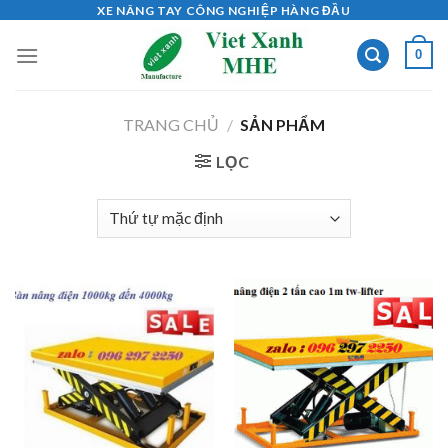
Skip
XE NÂNG TAY CÔNG NGHIỆP HÀNG ĐẦU
to
0
content
TRANG CHỦ
/
SẢN PHẨM
LỌC