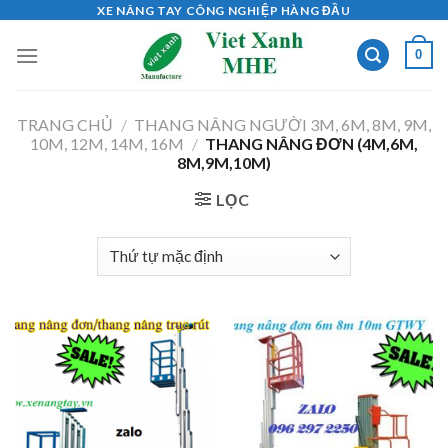
Skip
XE NÂNG TAY CÔNG NGHIỆP HÀNG ĐẦU
to
0
content
TRANG CHỦ
/
THANG NÂNG NGƯỜI 3M, 6M, 8M, 9M,
10M, 12M, 14M, 16M
/
THANG NÂNG ĐƠN (4M,6M,
8M,9M,10M)
LỌC