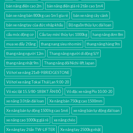
bàn nâng điện cao 2m
bàn nâng điện giá rẻ 2 tấn cao 1m4
bán xe nâng bàn 800kg cao 1m5 gía rẻ
bán xe nâng cây cảnh
bán xe nâng tay của đức nhập khẩu
Bộ nguồn thủy lực đài loan
cẩu móc động cơ
Cẩu tay mini thủy lực 1000kg
hang nâng đơn 8m
mua xe đẩy 2 tầng
thang nang sieu nho mini
thang nâng hàng 9m
thang nâng người 12m
Thang nâng người di động SJY
thang nâng nhật 9m
Thang nâng đôi Nichi-lift Japan
Vỏ hơi xe nâng 21x8-9 BRIDGESTONE
Vỏ hơi xe nâng Tokai Thái Lan 9.00-20
Vỏ xúc lật 15.5/80-18 BKT ẤN ĐỘ
Vỏ đặc xe nâng Pio 10.00-20
xe nâng 3.0 tấn đài loan
Xe nâng bàn 750kg cao 1500mm
Xe nâng bán tự động 1500 kg cao 1m6
xe nâng bán tự động đài loan
xe nâng cao 1000kg giá rẻ
xe nâng chéo
Xe nâng tay 2 tấn TW-LIFTER
Xe nâng tay 2500kg nhật