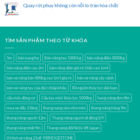
Quay rót phuy không còn nỗi lo tràn hóa chất
TÌM SẢN PHẨM THEO TỪ KHÓA
5m
bàn nang hạ
Bàn nâng tay 1000 kg
bàn nâng điện 3000kg
bàn nâng điện cao 2m
bàn nâng điện giá rẻ 2 tấn cao 1m4
bán xe nâng bàn 800kg cao 1m5 gía rẻ
bán xe nâng cây cảnh
bán xe nâng tay của đức nhập khẩu
Bộ nguồn thủy lực đài loan
cẩu móc động cơ
Cẩu tay mini thủy lực 1000kg
hang nâng đơn 8m
mua xe đẩy 2 tầng
thang nang sieu nho mini
thang nâng hàng 9m
thang nâng người 12m
Thang nâng người di động SJY
thang nâng nhật 9m
Thang nâng đôi Nichi-lift Japan
Vỏ hơi xe nâng 21x8-9 BRIDGESTONE