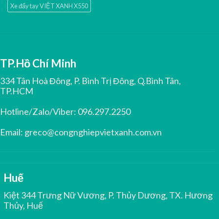
Xe đẩy tay VIỆT XANH X550
TP.Hồ Chí Minh
334 Tân Hoà Đông, P. Bình Trị Đông, Q.Bình Tân,
TP.HCM
Hotline/Zalo/Viber:
096.297.2250
Email:
greco@congnghiepvietxanh.com.vn
Huế
Kiệt 344 Trưng Nữ Vương, P. Thủy Dương, TX. Hương
Thủy, Huế