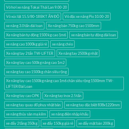
Vỏ hơi xe nâng Tokai Thái Lan 9.00-20
Vỏ xúc lật 15.5/80-18 BKT ẤN ĐỘ
Vỏ đặc xe nâng Pio 10.00-20
xe nâng 3.0 tấn đài loan
Xe nâng bàn 750kg cao 1500mm
Xe nâng bán tự động 1500 kg cao 1m6
xe nâng bán tự động đài loan
xe nâng cao 1000kg giá rẻ
xe nâng chéo
Xe nâng tay 2 tấn TW-LIFTER
Xe nâng tay 2500kg nhật
Xe nâng tay cao 500kg nâng cao 1m2
xe nâng tay cao 1500kg chân siêu rộng
Xe nâng tay cao 1500kg nâng cao 1m6 chân siêu rộng 1500mm TW-
LIFTER Đài Loan
Xe nâng tay cao OPK
Xe nâng tay inox 2.5 tấn
xe nâng tay quay đổ phuy nhật bản
xe nâng tay đặc biệt 838x1220mm
xe nâng thủy sản mạ kẽm
xe nâng điện nhập khấu
xe đẩy 2 tầng 350kg
xe đẩy 150kg giá rẻ
xe đẩy mặt bàn 200kg