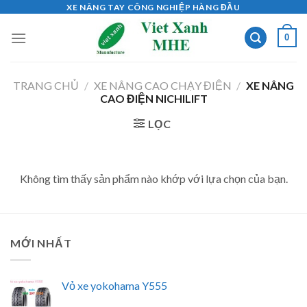
Skip
XE NÂNG TAY CÔNG NGHIỆP HÀNG ĐẦU
to
0
content
TRANG CHỦ
/
XE NÂNG CAO CHẠY ĐIỆN
/
XE NÂNG
CAO ĐIỆN NICHILIFT
LỌC
Không tìm thấy sản phẩm nào khớp với lựa chọn của bạn.
MỚI NHẤT
Vỏ xe yokohama Y555