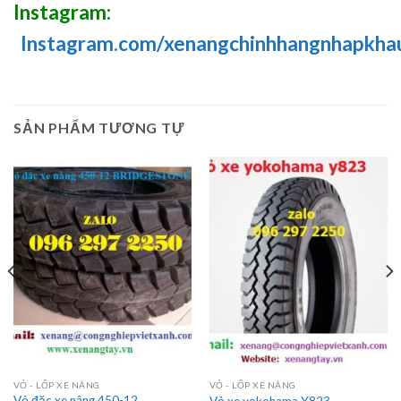
Instagram:
Instagram.com/xenangchinhhangnhapkha
SẢN PHẨM TƯƠNG TỰ
VỎ - LỐP XE NÂNG
VỎ - LỐP XE NÂNG
Vỏ đặc xe nâng 450-12
Vỏ xe yokohama Y823