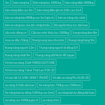
5m
bàn nang hạ
Bàn nâng tay 1000 kg
bàn nâng điện 3000kg
bàn nâng điện cao 2m
bàn nâng điện giá rẻ 2 tấn cao 1m4
bán xe nâng bàn 800kg cao 1m5 gía rẻ
bán xe nâng cây cảnh
bán xe nâng tay của đức nhập khẩu
Bộ nguồn thủy lực đài loan
cẩu móc động cơ
Cẩu tay mini thủy lực 1000kg
hang nâng đơn 8m
mua xe đẩy 2 tầng
thang nang sieu nho mini
thang nâng hàng 9m
thang nâng người 12m
Thang nâng người di động SJY
thang nâng nhật 9m
Thang nâng đôi Nichi-lift Japan
Vỏ hơi xe nâng 21x8-9 BRIDGESTONE
Vỏ hơi xe nâng Tokai Thái Lan 9.00-20
Vỏ xúc lật 15.5/80-18 BKT ẤN ĐỘ
Vỏ đặc xe nâng Pio 10.00-20
xe nâng 3.0 tấn đài loan
Xe nâng bàn 750kg cao 1500mm
Xe nâng bán tự động 1500 kg cao 1m6
xe nâng bán tự động đài loan
xe nâng cao 1000kg giá rẻ
xe nâng chéo