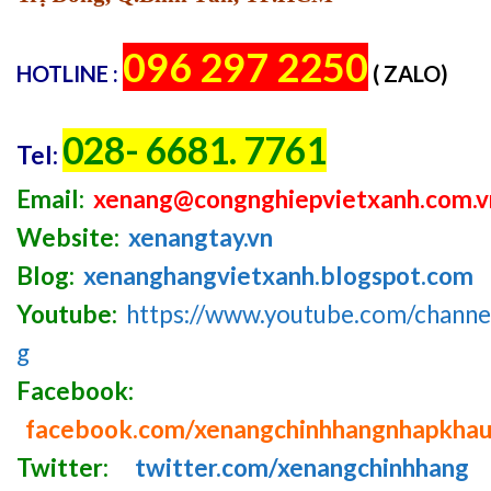
096 297 2250
HOTLINE :
( ZALO)
028- 6681. 7761
Tel:
Email:
xenang@congnghiepvietxanh.com.v
Website:
xenangtay.vn
Blog:
xenanghangvietxanh.blogspot.com
Youtube:
https://www.youtube.com/chan
g
Facebook:
facebook.com/xenangchinhhangnhapkha
Twitter:
twitter.com/xenangchinhhang