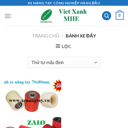
Skip
XE NÂNG TAY CÔNG NGHIỆP HÀNG ĐẦU
to
0
content
TRANG CHỦ
/
BÁNH XE ĐẨY
LỌC