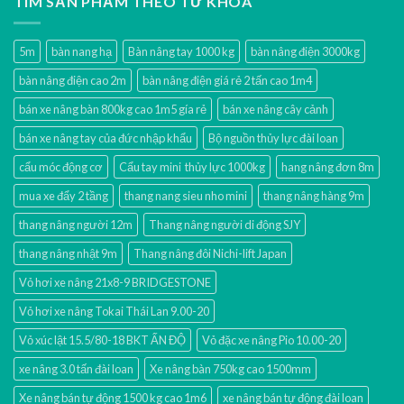
TÌM SẢN PHẨM THEO TỪ KHÓA
5m
bàn nang hạ
Bàn nâng tay 1000 kg
bàn nâng điện 3000kg
bàn nâng điện cao 2m
bàn nâng điện giá rẻ 2 tấn cao 1m4
bán xe nâng bàn 800kg cao 1m5 gía rẻ
bán xe nâng cây cảnh
bán xe nâng tay của đức nhập khẩu
Bộ nguồn thủy lực đài loan
cẩu móc động cơ
Cẩu tay mini thủy lực 1000kg
hang nâng đơn 8m
mua xe đẩy 2 tầng
thang nang sieu nho mini
thang nâng hàng 9m
thang nâng người 12m
Thang nâng người di động SJY
thang nâng nhật 9m
Thang nâng đôi Nichi-lift Japan
Vỏ hơi xe nâng 21x8-9 BRIDGESTONE
Vỏ hơi xe nâng Tokai Thái Lan 9.00-20
Vỏ xúc lật 15.5/80-18 BKT ẤN ĐỘ
Vỏ đặc xe nâng Pio 10.00-20
xe nâng 3.0 tấn đài loan
Xe nâng bàn 750kg cao 1500mm
Xe nâng bán tự động 1500 kg cao 1m6
xe nâng bán tự động đài loan