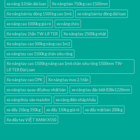
xe nâng 3.0 tấn đài loan
Xe nâng bàn 750kg cao 1500mm
Xe nâng bán tự động 1500 kg cao 1m6
xe nâng bán tự động đài loan
xe nâng cao 1000kg giá rẻ
xe nâng chéo
Xe nâng tay 2 tấn TW-LIFTER
Xe nâng tay 2500kg nhật
Xe nâng tay cao 500kg nâng cao 1m2
xe nâng tay cao 1500kg chân siêu rộng
Xe nâng tay cao 1500kg nâng cao 1m6 chân siêu rộng 1500mm TW-
LIFTER Đài Loan
Xe nâng tay cao OPK
Xe nâng tay inox 2.5 tấn
xe nâng tay quay đổ phuy nhật bản
xe nâng tay đặc biệt 838x1220mm
xe nâng thủy sản mạ kẽm
xe nâng điện nhập khấu
xe đẩy 2 tầng 350kg
xe đẩy 150kg giá rẻ
xe đẩy mặt bàn 200kg
Xe đẩy tay VIỆT XANH X550