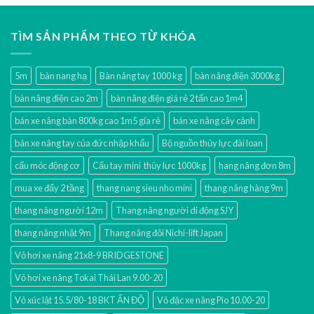
TÌM SẢN PHẨM THEO TỪ KHÓA
5m
bàn nang hạ
Bàn nâng tay 1000 kg
bàn nâng điện 3000kg
bàn nâng điện cao 2m
bàn nâng điện giá rẻ 2 tấn cao 1m4
bán xe nâng bàn 800kg cao 1m5 gía rẻ
bán xe nâng cây cảnh
bán xe nâng tay của đức nhập khẩu
Bộ nguồn thủy lực đài loan
cẩu móc động cơ
Cẩu tay mini thủy lực 1000kg
hang nâng đơn 8m
mua xe đẩy 2 tầng
thang nang sieu nho mini
thang nâng hàng 9m
thang nâng người 12m
Thang nâng người di động SJY
thang nâng nhật 9m
Thang nâng đôi Nichi-lift Japan
Vỏ hơi xe nâng 21x8-9 BRIDGESTONE
Vỏ hơi xe nâng Tokai Thái Lan 9.00-20
Vỏ xúc lật 15.5/80-18 BKT ẤN ĐỘ
Vỏ đặc xe nâng Pio 10.00-20