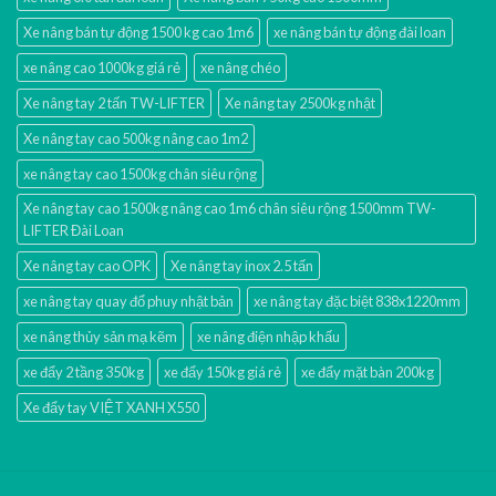
Xe nâng bán tự động 1500 kg cao 1m6
xe nâng bán tự động đài loan
xe nâng cao 1000kg giá rẻ
xe nâng chéo
Xe nâng tay 2 tấn TW-LIFTER
Xe nâng tay 2500kg nhật
Xe nâng tay cao 500kg nâng cao 1m2
xe nâng tay cao 1500kg chân siêu rộng
Xe nâng tay cao 1500kg nâng cao 1m6 chân siêu rộng 1500mm TW-
LIFTER Đài Loan
Xe nâng tay cao OPK
Xe nâng tay inox 2.5 tấn
xe nâng tay quay đổ phuy nhật bản
xe nâng tay đặc biệt 838x1220mm
xe nâng thủy sản mạ kẽm
xe nâng điện nhập khấu
xe đẩy 2 tầng 350kg
xe đẩy 150kg giá rẻ
xe đẩy mặt bàn 200kg
Xe đẩy tay VIỆT XANH X550