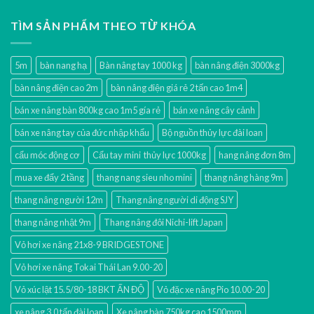
TÌM SẢN PHẨM THEO TỪ KHÓA
5m
bàn nang hạ
Bàn nâng tay 1000 kg
bàn nâng điện 3000kg
bàn nâng điện cao 2m
bàn nâng điện giá rẻ 2 tấn cao 1m4
bán xe nâng bàn 800kg cao 1m5 gía rẻ
bán xe nâng cây cảnh
bán xe nâng tay của đức nhập khẩu
Bộ nguồn thủy lực đài loan
cẩu móc động cơ
Cẩu tay mini thủy lực 1000kg
hang nâng đơn 8m
mua xe đẩy 2 tầng
thang nang sieu nho mini
thang nâng hàng 9m
thang nâng người 12m
Thang nâng người di động SJY
thang nâng nhật 9m
Thang nâng đôi Nichi-lift Japan
Vỏ hơi xe nâng 21x8-9 BRIDGESTONE
Vỏ hơi xe nâng Tokai Thái Lan 9.00-20
Vỏ xúc lật 15.5/80-18 BKT ẤN ĐỘ
Vỏ đặc xe nâng Pio 10.00-20
xe nâng 3.0 tấn đài loan
Xe nâng bàn 750kg cao 1500mm