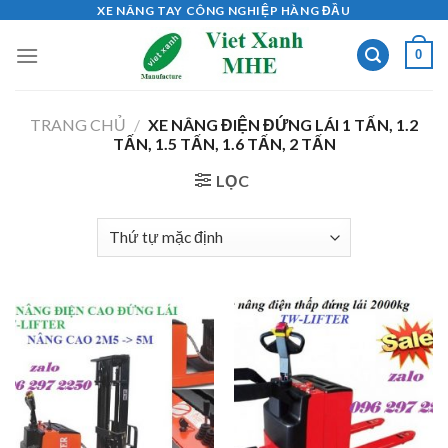
Skip
XE NÂNG TAY CÔNG NGHIỆP HÀNG ĐẦU
to
0
content
TRANG CHỦ
/
XE NÂNG ĐIỆN ĐỨNG LÁI 1 TẤN, 1.2
TẤN, 1.5 TẤN, 1.6 TẤN, 2 TẤN
LỌC