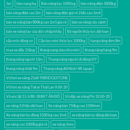
5m
bàn nang hạ
Bàn nâng tay 1000 kg
bàn nâng điện 3000kg
bàn nâng điện cao 2m
bàn nâng điện giá rẻ 2 tấn cao 1m4
bán xe nâng bàn 800kg cao 1m5 gía rẻ
bán xe nâng cây cảnh
bán xe nâng tay của đức nhập khẩu
Bộ nguồn thủy lực đài loan
cẩu móc động cơ
Cẩu tay mini thủy lực 1000kg
hang nâng đơn 8m
mua xe đẩy 2 tầng
thang nang sieu nho mini
thang nâng hàng 9m
thang nâng người 12m
Thang nâng người di động SJY
thang nâng nhật 9m
Thang nâng đôi Nichi-lift Japan
Vỏ hơi xe nâng 21x8-9 BRIDGESTONE
Vỏ hơi xe nâng Tokai Thái Lan 9.00-20
Vỏ xúc lật 15.5/80-18 BKT ẤN ĐỘ
Vỏ đặc xe nâng Pio 10.00-20
xe nâng 3.0 tấn đài loan
Xe nâng bàn 750kg cao 1500mm
Xe nâng bán tự động 1500 kg cao 1m6
xe nâng bán tự động đài loan
xe nâng cao 1000kg giá rẻ
xe nâng chéo