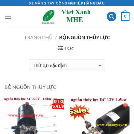
Skip
XE NÂNG TAY CÔNG NGHIỆP HÀNG ĐẦU
to
0
content
TRANG CHỦ
/
BỘ NGUỒN THỦY LỰC
LỌC
BỘ NGUỒN THỦY LỰC