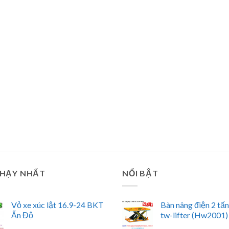
CHẠY NHẤT
NỔI BẬT
Vỏ xe xúc lật 16.9-24 BKT
Bàn nâng điện 2 tấ
Ấn Độ
tw-lifter (Hw2001)