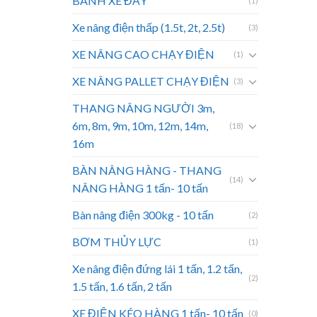
BÁNH XE ĐẨY
(1)
Xe nâng điện thấp (1.5t, 2t, 2.5t)
(3)
XE NÂNG CAO CHẠY ĐIỆN
(1)
XE NÂNG PALLET CHẠY ĐIỆN
(3)
THANG NÂNG NGƯỜI 3m,
6m, 8m, 9m, 10m, 12m, 14m,
(18)
16m
BÀN NÂNG HÀNG - THANG
(14)
NÂNG HÀNG 1 tấn- 10 tấn
Bàn nâng điện 300kg - 10 tấn
(2)
BƠM THỦY LỰC
(1)
Xe nâng điện đứng lái 1 tấn, 1.2 tấn,
(2)
1.5 tấn, 1.6 tấn, 2 tấn
XE ĐIỆN KÉO HÀNG 1 tấn- 10 tấn
(0)