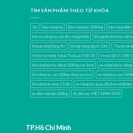
TÌM SẢN PHẨM THEO TỪ KHÓA
5m
bàn nang hạ
Bàn nâng tay 1000 kg
bàn nâng điện
bán xe nâng tay của đức nhập khẩu
Bộ nguồn thủy lực đài l
thang nâng hàng 9m
thang nâng người 12m
Thang nâng 
Vỏ hơi xe nâng Tokai Thái Lan 9.00-20
Vỏ xúc lật 15.5/80
Xe nâng bán tự động 1500 kg cao 1m6
xe nâng bán tự động 
Xe nâng tay cao 500kg nâng cao 1m2
xe nâng tay cao 1500
Xe nâng tay inox 2.5 tấn
xe nâng tay quay đổ phuy nhật bản
xe đẩy mặt bàn 200kg
Xe đẩy tay VIỆT XANH X550
TP.Hồ Chí Minh