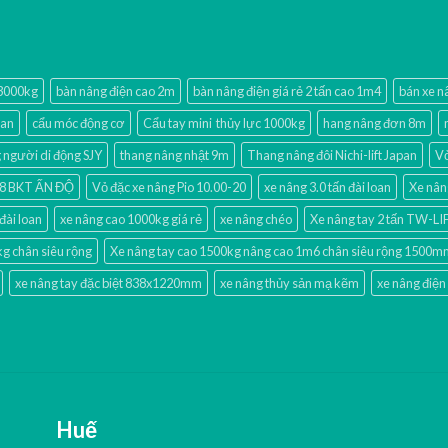
 3000kg
bàn nâng điện cao 2m
bàn nâng điện giá rẻ 2 tấn cao 1m4
bán xe n
oan
cẩu móc động cơ
Cẩu tay mini thủy lực 1000kg
hang nâng đơn 8m
người di động SJY
thang nâng nhật 9m
Thang nâng đôi Nichi-lift Japan
Vỏ
-18 BKT ẤN ĐỘ
Vỏ đặc xe nâng Pio 10.00-20
xe nâng 3.0 tấn đài loan
Xe nân
đài loan
xe nâng cao 1000kg giá rẻ
xe nâng chéo
Xe nâng tay 2 tấn TW-L
kg chân siêu rộng
Xe nâng tay cao 1500kg nâng cao 1m6 chân siêu rộng 1500
xe nâng tay đặc biệt 838x1220mm
xe nâng thủy sản mạ kẽm
xe nâng điện
Huế