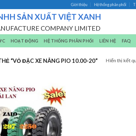
Giới thiệu
Hệ thống phân phối
T
NHH SẢN XUẤT VIỆT XANH
ANUFACTURE COMPANY LIMITED
ỨC
HOẠT ĐỘNG
HỆ THỐNG PHÂN PHỐI
LIÊN HỆ
FAQ
Hiển thị kết q
Ẻ “VỎ ĐẶC XE NÂNG PIO 10.00-20”