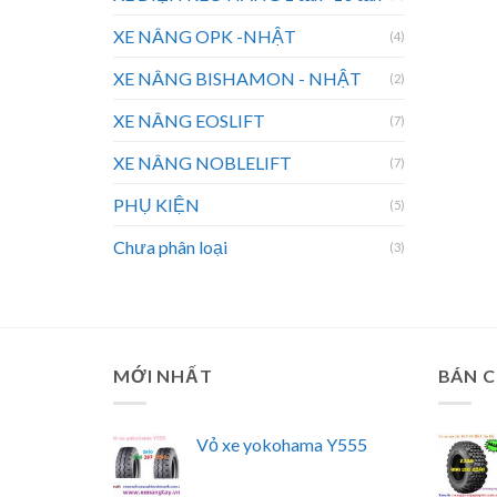
XE NÂNG OPK -NHẬT
(4)
XE NÂNG BISHAMON - NHẬT
(2)
XE NÂNG EOSLIFT
(7)
XE NÂNG NOBLELIFT
(7)
PHỤ KIỆN
(5)
Chưa phân loại
(3)
MỚI NHẤT
BÁN 
Vỏ xe yokohama Y555