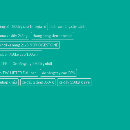
âng bàn 800kg cao 1m5 gía rẻ
bán xe nâng cây cảnh
mua xe đẩy 2 tầng
thang nang sieu nho mini
 hơi xe nâng 21x8-9 BRIDGESTONE
g bàn 750kg cao 1500mm
IFTER
Xe nâng tay 2500kg nhật
mm TW-LIFTER Đài Loan
Xe nâng tay cao OPK
 nhập khấu
xe đẩy 2 tầng 350kg
xe đẩy 150kg giá rẻ