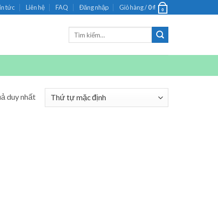
in tức
Liên hệ
FAQ
Đăng nhập
Giỏ hàng /
0
₫
0
Tìm
kiếm:
uả duy nhất