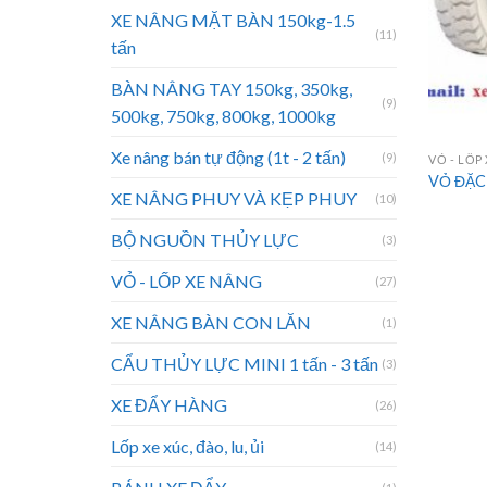
XE NÂNG MẶT BÀN 150kg-1.5
(11)
tấn
BÀN NÂNG TAY 150kg, 350kg,
(9)
500kg, 750kg, 800kg, 1000kg
Xe nâng bán tự động (1t - 2 tấn)
(9)
VỎ - LỐP
VỎ ĐẶC
XE NÂNG PHUY VÀ KẸP PHUY
(10)
BỘ NGUỒN THỦY LỰC
(3)
VỎ - LỐP XE NÂNG
(27)
XE NÂNG BÀN CON LĂN
(1)
CẨU THỦY LỰC MINI 1 tấn - 3 tấn
(3)
XE ĐẨY HÀNG
(26)
Lốp xe xúc, đào, lu, ủi
(14)