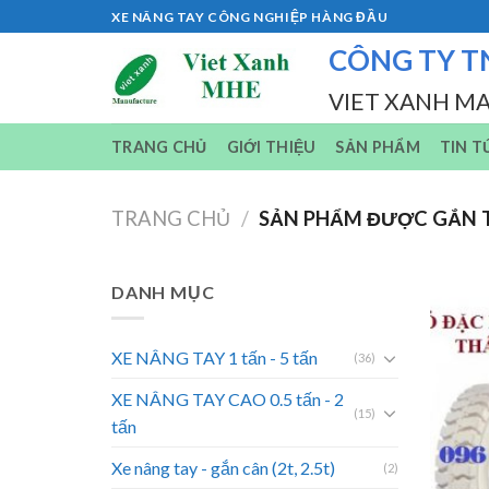
Skip
XE NÂNG TAY CÔNG NGHIỆP HÀNG ĐẦU
to
CÔNG TY T
content
VIET XANH M
TRANG CHỦ
GIỚI THIỆU
SẢN PHẨM
TIN T
TRANG CHỦ
/
SẢN PHẨM ĐƯỢC GẮN TH
DANH MỤC
XE NÂNG TAY 1 tấn - 5 tấn
(36)
XE NÂNG TAY CAO 0.5 tấn - 2
(15)
tấn
Xe nâng tay - gắn cân (2t, 2.5t)
(2)