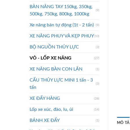
BÀN NÂNG TAY 150kg, 350kg,
(9)
500kg, 750kg, 800kg, 1000kg
Xe nâng bán tự động (1t - 2 tấn)
(9)
XE NÂNG PHUY VÀ KẸP PHUY
(10)
BỘ NGUỒN THỦY LỰC
(3)
VỎ - LỐP XE NÂNG
(27)
XE NÂNG BÀN CON LĂN
(1)
CẨU THỦY LỰC MINI 1 tấn - 3
(3)
tấn
XE ĐẨY HÀNG
(26)
Lốp xe xúc, đào, lu, ủi
(14)
BÁNH XE ĐẨY
(1)
MÔ TẢ