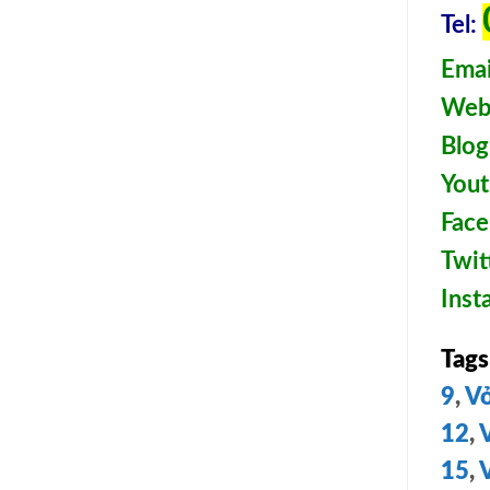
Tel:
Emai
Webs
Blog
You
Face
Twit
Ins
Tags
9
,
Vỏ
12
,
15
,