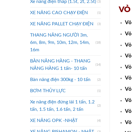
Xe nâng điện thấp (1.5t, 2t, 2.5t)
(3)
VỎ
XE NÂNG CAO CHẠY ĐIỆN
(1)
Vỏ
XE NÂNG PALLET CHẠY ĐIỆN
(3)
Vỏ
THANG NÂNG NGƯỜI 3m,
6m, 8m, 9m, 10m, 12m, 14m,
(18)
Vỏ
16m
Vỏ
BÀN NÂNG HÀNG - THANG
(14)
Vỏ
NÂNG HÀNG 1 tấn- 10 tấn
Vỏ
Bàn nâng điện 300kg - 10 tấn
(2)
Vỏ
BƠM THỦY LỰC
(1)
Vỏ
Xe nâng điện đứng lái 1 tấn, 1.2
(2)
tấn, 1.5 tấn, 1.6 tấn, 2 tấn
Vỏ
XE NÂNG OPK -NHẬT
(4)
Vỏ
XE NÂNG BISHAMON - NHẬT
(2)