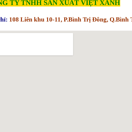
G TY TNHH SẢN XUẤT VIỆT XANH
hỉ:
108 Liên khu 10-11, P.Bình Trị Đông, Q.Bìn