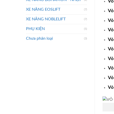
Vỏ
XE NÂNG EOSLIFT
(7)
Vỏ
XE NÂNG NOBLELIFT
(7)
Vỏ
PHỤ KIỆN
(5)
Vỏ
Chưa phân loại
(3)
Vỏ
Vỏ
Vỏ
Vỏ
Vỏ
Vỏ