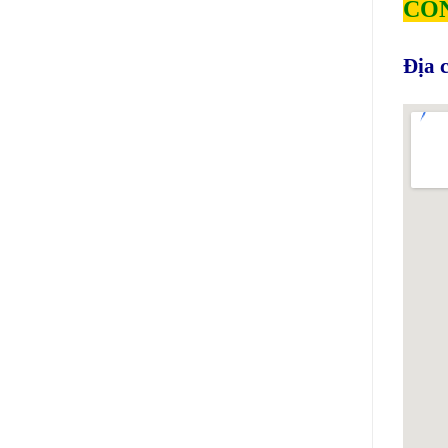
CÔN
Địa c