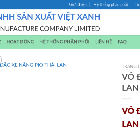
Giới thiệu
Hệ thống phân phối
Ti
NHH SẢN XUẤT VIỆT XANH
ANUFACTURE COMPANY LIMITED
C
HOẠT ĐỘNG
HỆ THỐNG PHÂN PHỐI
LIÊN HỆ
FAQ
TRANG 
VỎ 
LAN
VỎ 
LAN