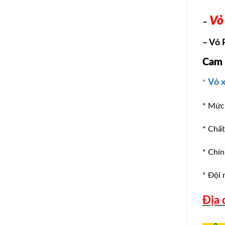
Vỏ
–
– Vỏ 
Cam k
Vỏ 
*
* Mức 
* Chấ
* Chín
* Đội 
Địa 