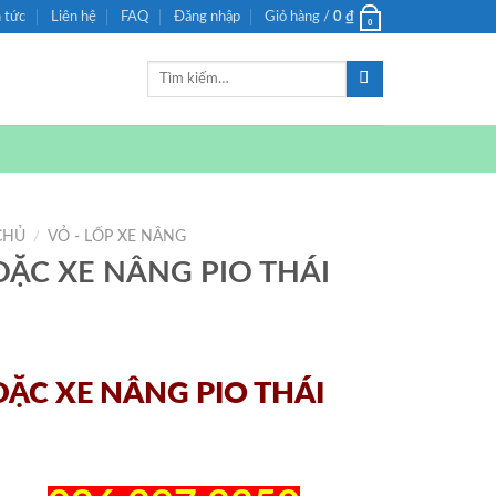
n tức
Liên hệ
FAQ
Đăng nhập
Giỏ hàng /
0
₫
0
Tìm
kiếm:
CHỦ
/
VỎ - LỐP XE NÂNG
ĐẶC XE NÂNG PIO THÁI
ĐẶC XE NÂNG PIO THÁI