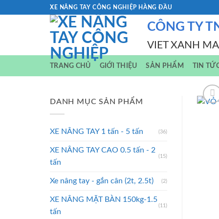
Skip
XE NÂNG TAY CÔNG NGHIỆP HÀNG ĐẦU
to
CÔNG TY T
content
VIET XANH M
TRANG CHỦ
GIỚI THIỆU
SẢN PHẨM
TIN TỨ
DANH MỤC SẢN PHẨM
XE NÂNG TAY 1 tấn - 5 tấn
(36)
XE NÂNG TAY CAO 0.5 tấn - 2
(15)
tấn
Xe nâng tay - gắn cân (2t, 2.5t)
(2)
XE NÂNG MẶT BÀN 150kg-1.5
(11)
tấn