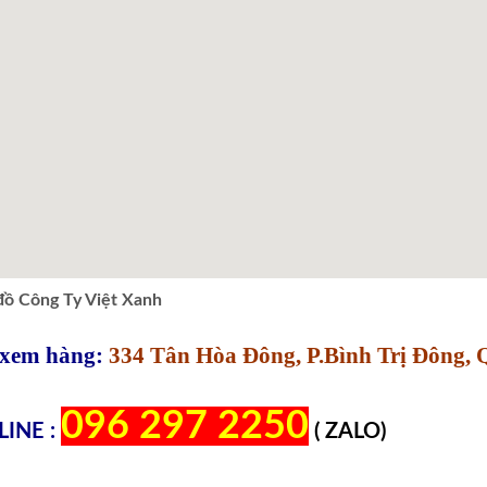
đồ Công Ty Việt Xanh
xem hàng:
334 Tân Hòa Đông, P.Bình Trị Đông,
096 297 2250
INE :
( ZALO)