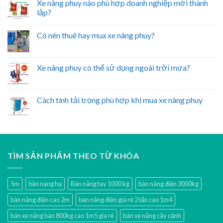
Xe nâng phuy nào phù hợp doanh nghiệp mới thành
lập?
Có nên thuê hay mua xe nâng phuy?
Xe nâng phuy có thể sử dụng ngoài trời mưa?
Cách tính tải trọng phù hợp khi mua xe nâng phuy
TÌM SẢN PHẨM THEO TỪ KHÓA
5m
bàn nang hạ
Bàn nâng tay 1000 kg
bàn nâng điện 3000kg
bàn nâng điện cao 2m
bàn nâng điện giá rẻ 2 tấn cao 1m4
bán xe nâng bàn 800kg cao 1m5 gía rẻ
bán xe nâng cây cảnh