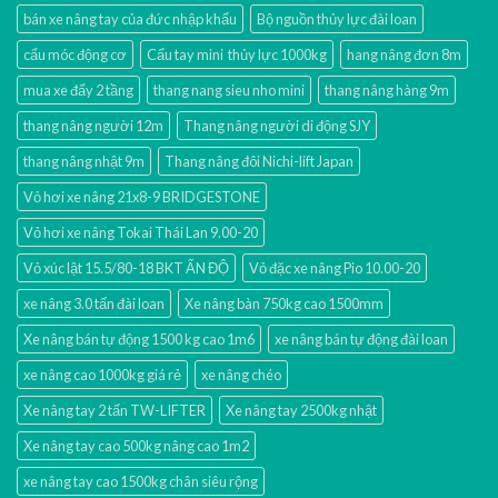
bán xe nâng tay của đức nhập khẩu
Bộ nguồn thủy lực đài loan
cẩu móc động cơ
Cẩu tay mini thủy lực 1000kg
hang nâng đơn 8m
mua xe đẩy 2 tầng
thang nang sieu nho mini
thang nâng hàng 9m
thang nâng người 12m
Thang nâng người di động SJY
thang nâng nhật 9m
Thang nâng đôi Nichi-lift Japan
Vỏ hơi xe nâng 21x8-9 BRIDGESTONE
Vỏ hơi xe nâng Tokai Thái Lan 9.00-20
Vỏ xúc lật 15.5/80-18 BKT ẤN ĐỘ
Vỏ đặc xe nâng Pio 10.00-20
xe nâng 3.0 tấn đài loan
Xe nâng bàn 750kg cao 1500mm
Xe nâng bán tự động 1500 kg cao 1m6
xe nâng bán tự động đài loan
xe nâng cao 1000kg giá rẻ
xe nâng chéo
Xe nâng tay 2 tấn TW-LIFTER
Xe nâng tay 2500kg nhật
Xe nâng tay cao 500kg nâng cao 1m2
xe nâng tay cao 1500kg chân siêu rộng