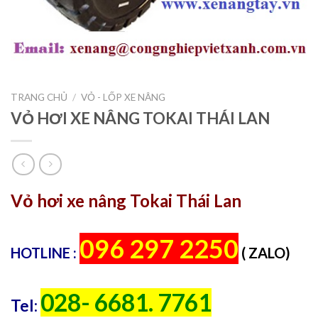
TRANG CHỦ
/
VỎ - LỐP XE NÂNG
VỎ HƠI XE NÂNG TOKAI THÁI LAN
Vỏ hơi xe nâng Tokai Thái Lan
096 297 2250
HOTLINE :
( ZALO)
028- 6681. 7761
Tel: