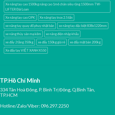
Xe nâng tay cao 1500kg nâng cao 1m6 chân siêu rộng 1500mm TW-
LIFTER Đài Loan
Xe nâng tay cao OPK
Xe nâng tay inox 2.5 tấn
xe nâng tay quay đổ phuy nhật bản
xe nâng tay đặc biệt 838x1220mm
xe nâng thủy sản mạ kẽm
xe nâng điện nhập khấu
xe đẩy 2 tầng 350kg
xe đẩy 150kg giá rẻ
xe đẩy mặt bàn 200kg
Xe đẩy tay VIỆT XANH X550
TP.Hồ Chí Minh
334 Tân Hoà Đông, P. Bình Trị Đông, Q.Bình Tân,
TP.HCM
Hotline/Zalo/Viber:
096.297.2250