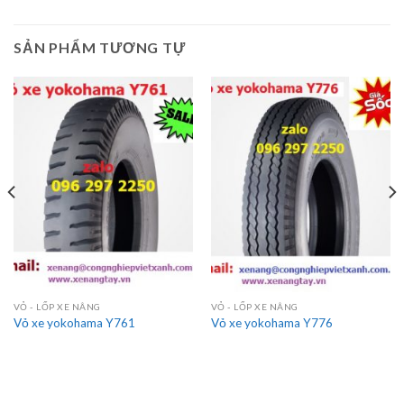
SẢN PHẨM TƯƠNG TỰ
VỎ - LỐP XE NÂNG
VỎ - LỐP XE NÂNG
Vỏ xe yokohama Y761
Vỏ xe yokohama Y776