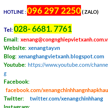
096 297 2250
HOTLINE :
( ZALO)
028- 6681. 7761
Tel:
Email:
xenang@congnghiepvietxanh.com.v
Website:
xenangtay.vn
Blog:
xenanghangvietxanh.blogspot.com
Youtube:
https://www.youtube.com/chan
g
Facebook:
facebook.com/xenangchinhhangnhapkha
Twitter:
twitter.com/xenangchinhhang
Instagram: