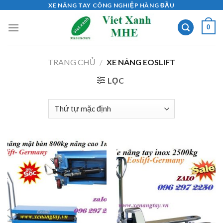
Skip
XE NÂNG TAY CÔNG NGHIỆP HÀNG ĐẦU
to
0
content
TRANG CHỦ
/
XE NÂNG EOSLIFT
LỌC