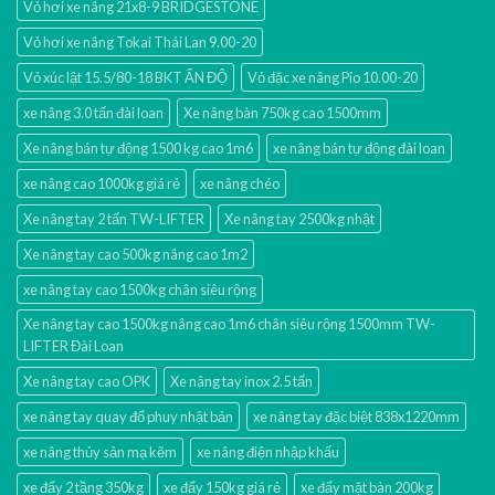
Vỏ hơi xe nâng 21x8-9 BRIDGESTONE
Vỏ hơi xe nâng Tokai Thái Lan 9.00-20
Vỏ xúc lật 15.5/80-18 BKT ẤN ĐỘ
Vỏ đặc xe nâng Pio 10.00-20
xe nâng 3.0 tấn đài loan
Xe nâng bàn 750kg cao 1500mm
Xe nâng bán tự động 1500 kg cao 1m6
xe nâng bán tự động đài loan
xe nâng cao 1000kg giá rẻ
xe nâng chéo
Xe nâng tay 2 tấn TW-LIFTER
Xe nâng tay 2500kg nhật
Xe nâng tay cao 500kg nâng cao 1m2
xe nâng tay cao 1500kg chân siêu rộng
Xe nâng tay cao 1500kg nâng cao 1m6 chân siêu rộng 1500mm TW-
LIFTER Đài Loan
Xe nâng tay cao OPK
Xe nâng tay inox 2.5 tấn
xe nâng tay quay đổ phuy nhật bản
xe nâng tay đặc biệt 838x1220mm
xe nâng thủy sản mạ kẽm
xe nâng điện nhập khấu
xe đẩy 2 tầng 350kg
xe đẩy 150kg giá rẻ
xe đẩy mặt bàn 200kg