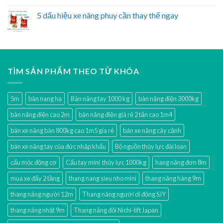
5 dấu hiệu xe nâng phuy cần thay thế ngay
TÌM SẢN PHẨM THEO TỪ KHÓA
5m
bàn nang hạ
Bàn nâng tay 1000 kg
bàn nâng điện 3000kg
bàn nâng điện cao 2m
bàn nâng điện giá rẻ 2 tấn cao 1m4
bán xe nâng bàn 800kg cao 1m5 gía rẻ
bán xe nâng cây cảnh
bán xe nâng tay của đức nhập khẩu
Bộ nguồn thủy lực đài loan
cẩu móc động cơ
Cẩu tay mini thủy lực 1000kg
hang nâng đơn 8m
mua xe đẩy 2 tầng
thang nang sieu nho mini
thang nâng hàng 9m
thang nâng người 12m
Thang nâng người di động SJY
thang nâng nhật 9m
Thang nâng đôi Nichi-lift Japan