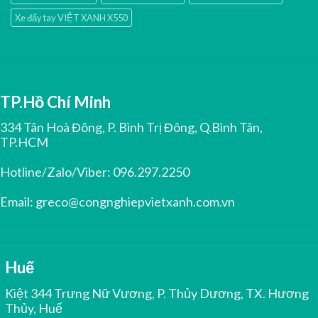
Xe đẩy tay VIỆT XANH X550
TP.Hồ Chí Minh
334 Tân Hoà Đông, P. Bình Trị Đông, Q.Bình Tân,
TP.HCM
Hotline/Zalo/Viber:
096.297.2250
Email:
greco@congnghiepvietxanh.com.vn
Huế
Kiệt 344 Trưng Nữ Vương, P. Thủy Dương, TX. Hương
Thủy, Huế