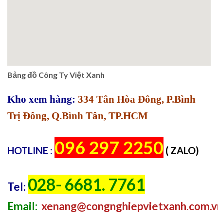
Bảng đồ Công Ty Việt Xanh
Kho xem hàng:
334 Tân Hòa Đông, P.Bình
Trị Đông, Q.Bình Tân, TP.HCM
096 297 2250
HOTLINE :
( ZALO)
028- 6681. 7761
Tel:
Email:
xenang@congnghiepvietxanh.com.v