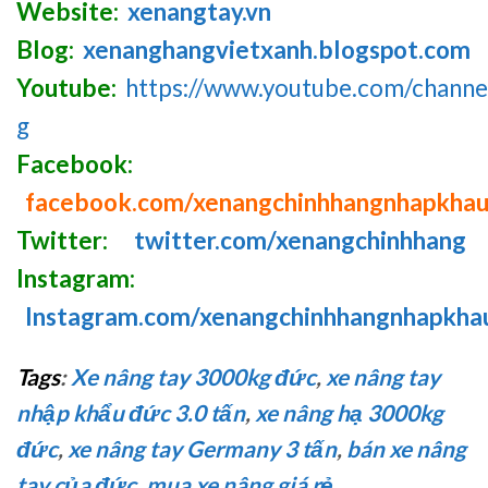
Website:
xenangtay.vn
Blog:
xenanghangvietxanh.blogspot.com
Youtube:
https://www.youtube.com/chan
g
Facebook:
facebook.com/xenangchinhhangnhapkha
Twitter:
twitter.com/xenangchinhhang
Instagram:
Instagram.com/xenangchinhhangnhapkha
Tags
:
Xe nâng tay 3000kg đức
,
xe nâng tay
nhập khẩu đức 3.0 tấn
,
xe nâng hạ 3000kg
đức
,
xe nâng tay Germany 3 tấn
,
bán xe nâng
tay của đức
,
mua xe nâng giá rẻ
…