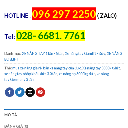
096 297 2250
HOTLINE :
( ZALO)
028- 6681. 7761
Tel:
Danh mục:
XE NÂNG TAY 1 tấn - 5 tấn
,
Xe nâng tay Gamlift - Đức
,
XE NÂNG
EOSLIFT
Thẻ:
mua xe nâng giá rẻ
,
bán xe nâng tay của đức
,
Xe nâng tay 3000kg đức
,
xe nâng tay nhập khẩu đức 3.0 tấn
,
xe nâng hạ 3000kg đức
,
xe nâng
tay Germany 3 tấn
MÔ TẢ
ĐÁNH GIÁ (0)