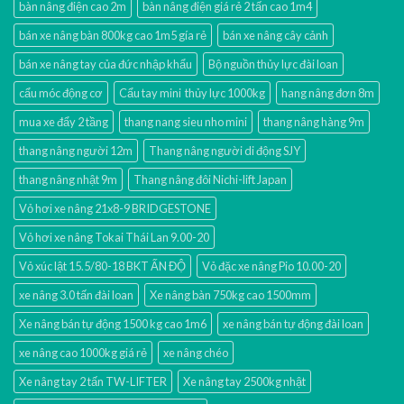
bàn nâng điện cao 2m
bàn nâng điện giá rẻ 2 tấn cao 1m4
bán xe nâng bàn 800kg cao 1m5 gía rẻ
bán xe nâng cây cảnh
bán xe nâng tay của đức nhập khẩu
Bộ nguồn thủy lực đài loan
cẩu móc động cơ
Cẩu tay mini thủy lực 1000kg
hang nâng đơn 8m
mua xe đẩy 2 tầng
thang nang sieu nho mini
thang nâng hàng 9m
thang nâng người 12m
Thang nâng người di động SJY
thang nâng nhật 9m
Thang nâng đôi Nichi-lift Japan
Vỏ hơi xe nâng 21x8-9 BRIDGESTONE
Vỏ hơi xe nâng Tokai Thái Lan 9.00-20
Vỏ xúc lật 15.5/80-18 BKT ẤN ĐỘ
Vỏ đặc xe nâng Pio 10.00-20
xe nâng 3.0 tấn đài loan
Xe nâng bàn 750kg cao 1500mm
Xe nâng bán tự động 1500 kg cao 1m6
xe nâng bán tự động đài loan
xe nâng cao 1000kg giá rẻ
xe nâng chéo
Xe nâng tay 2 tấn TW-LIFTER
Xe nâng tay 2500kg nhật