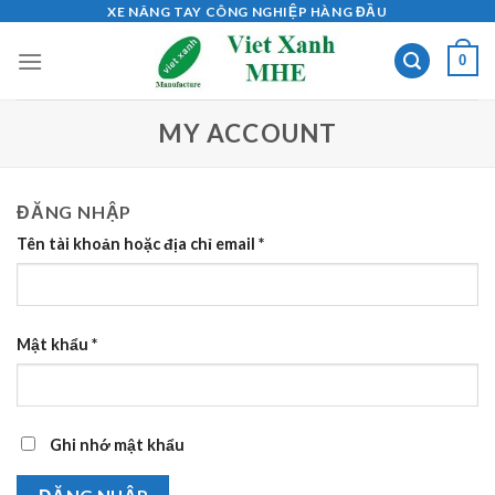
Skip
XE NÂNG TAY CÔNG NGHIỆP HÀNG ĐẦU
to
0
content
MY ACCOUNT
ĐĂNG NHẬP
Tên tài khoản hoặc địa chỉ email
*
Mật khẩu
*
Ghi nhớ mật khẩu