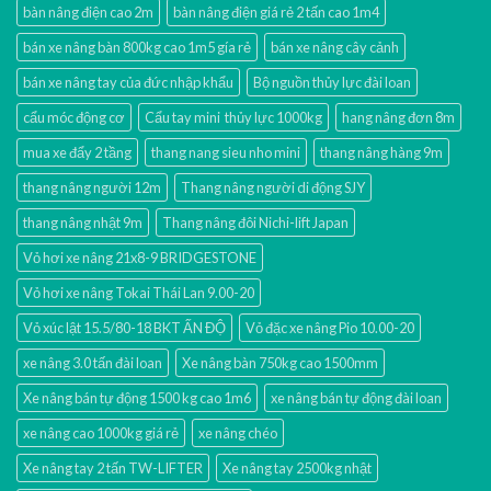
bàn nâng điện cao 2m
bàn nâng điện giá rẻ 2 tấn cao 1m4
bán xe nâng bàn 800kg cao 1m5 gía rẻ
bán xe nâng cây cảnh
bán xe nâng tay của đức nhập khẩu
Bộ nguồn thủy lực đài loan
cẩu móc động cơ
Cẩu tay mini thủy lực 1000kg
hang nâng đơn 8m
mua xe đẩy 2 tầng
thang nang sieu nho mini
thang nâng hàng 9m
thang nâng người 12m
Thang nâng người di động SJY
thang nâng nhật 9m
Thang nâng đôi Nichi-lift Japan
Vỏ hơi xe nâng 21x8-9 BRIDGESTONE
Vỏ hơi xe nâng Tokai Thái Lan 9.00-20
Vỏ xúc lật 15.5/80-18 BKT ẤN ĐỘ
Vỏ đặc xe nâng Pio 10.00-20
xe nâng 3.0 tấn đài loan
Xe nâng bàn 750kg cao 1500mm
Xe nâng bán tự động 1500 kg cao 1m6
xe nâng bán tự động đài loan
xe nâng cao 1000kg giá rẻ
xe nâng chéo
Xe nâng tay 2 tấn TW-LIFTER
Xe nâng tay 2500kg nhật