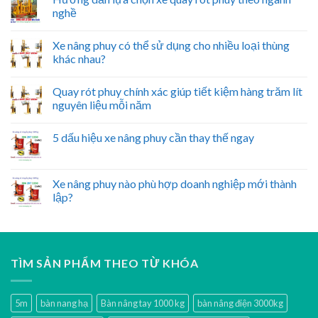
nghề
Xe nâng phuy có thể sử dụng cho nhiều loại thùng
khác nhau?
Quay rót phuy chính xác giúp tiết kiệm hàng trăm lít
nguyên liệu mỗi năm
5 dấu hiệu xe nâng phuy cần thay thế ngay
Xe nâng phuy nào phù hợp doanh nghiệp mới thành
lập?
TÌM SẢN PHẨM THEO TỪ KHÓA
5m
bàn nang hạ
Bàn nâng tay 1000 kg
bàn nâng điện 3000kg