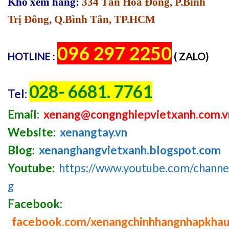
Kho xem hàng:
334 Tân Hòa Đông, P.Bình
Trị Đông, Q.Bình Tân, TP.HCM
096 297 2250
HOTLINE :
( ZALO)
028- 6681. 7761
Tel:
Email:
xenang@congnghiepvietxanh.com.v
Website:
xenangtay.vn
Blog:
xenanghangvietxanh.blogspot.com
Youtube:
https://www.youtube.com/chan
g
Facebook:
facebook.com/xenangchinhhangnhapkha