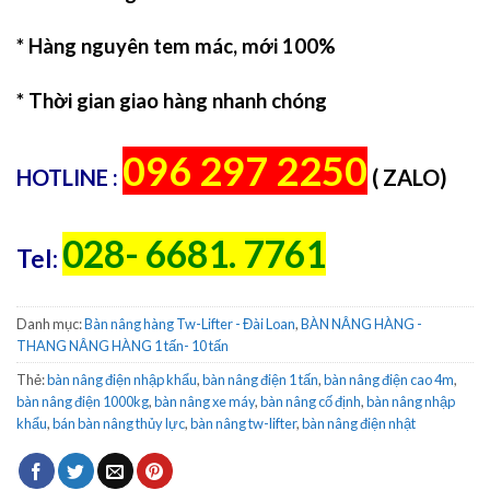
* Hàng nguyên tem mác, mới 100%
* Thời gian giao hàng nhanh chóng
096 297 2250
HOTLINE :
( ZALO)
028- 6681. 7761
Tel:
Danh mục:
Bàn nâng hàng Tw-Lifter - Đài Loan
,
BÀN NÂNG HÀNG -
THANG NÂNG HÀNG 1 tấn- 10 tấn
Thẻ:
bàn nâng điện nhập khẩu
,
bàn nâng điện 1 tấn
,
bàn nâng điện cao 4m
,
bàn nâng điện 1000kg
,
bàn nâng xe máy
,
bàn nâng cố định
,
bàn nâng nhập
khẩu
,
bán bàn nâng thủy lực
,
bàn nâng tw-lifter
,
bàn nâng điện nhật