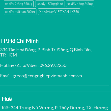
xe đẩy 2 tầng 350kg
xe đẩy 150kg giá rẻ
xe đẩy hàng 2 tầng
xe đẩy mặt bàn 200kg
Xe đẩy tay VIỆT XANH X550
TP.Hồ Chí Minh
334 Tân Hoà Đông, P. Bình Trị Đông, Q.Bình Tân,
TP.HCM
Hotline/Zalo/Viber:
096.297.2250
Email:
greco@congnghiepvietxanh.com.vn
Huế
Kiệt 344 Trưng Nữ Vương, P. Thủy Dương, TX. Hương