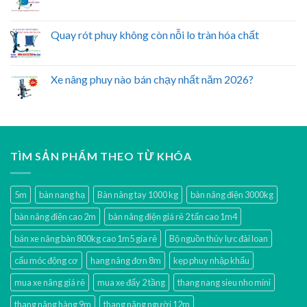
Quay rót phuy không còn nỗi lo tràn hóa chất
Xe nâng phuy nào bán chạy nhất năm 2026?
TÌM SẢN PHẨM THEO TỪ KHÓA
5m
bàn nang hạ
Bàn nâng tay 1000 kg
bàn nâng điện 3000kg
bàn nâng điện cao 2m
bàn nâng điện giá rẻ 2 tấn cao 1m4
bán xe nâng bàn 800kg cao 1m5 gía rẻ
Bộ nguồn thủy lực đài loan
cẩu móc động cơ
hang nâng đơn 8m
kẹp phuy nhập khẩu
mua xe nâng giá rẻ
mua xe đẩy 2 tầng
thang nang sieu nho mini
thang nâng hàng 9m
thang nâng người 12m