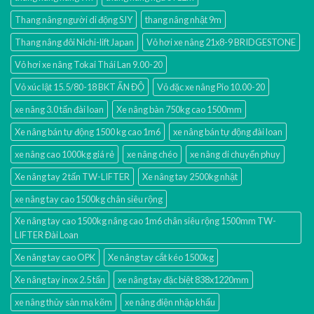
Thang nâng người di động SJY
thang nâng nhật 9m
Thang nâng đôi Nichi-lift Japan
Vỏ hơi xe nâng 21x8-9 BRIDGESTONE
Vỏ hơi xe nâng Tokai Thái Lan 9.00-20
Vỏ xúc lật 15.5/80-18 BKT ẤN ĐỘ
Vỏ đặc xe nâng Pio 10.00-20
xe nâng 3.0 tấn đài loan
Xe nâng bàn 750kg cao 1500mm
Xe nâng bán tự động 1500 kg cao 1m6
xe nâng bán tự động đài loan
xe nâng cao 1000kg giá rẻ
xe nâng chéo
xe nâng di chuyển phuy
Xe nâng tay 2 tấn TW-LIFTER
Xe nâng tay 2500kg nhật
xe nâng tay cao 1500kg chân siêu rộng
Xe nâng tay cao 1500kg nâng cao 1m6 chân siêu rộng 1500mm TW-
LIFTER Đài Loan
Xe nâng tay cao OPK
Xe nâng tay cắt kéo 1500kg
Xe nâng tay inox 2.5 tấn
xe nâng tay đặc biệt 838x1220mm
xe nâng thủy sản mạ kẽm
xe nâng điện nhập khấu