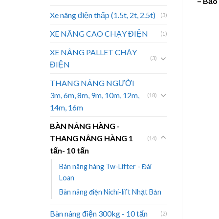
– Bảo
Xe nâng điện thấp (1.5t, 2t, 2.5t)
(3)
XE NÂNG CAO CHẠY ĐIỆN
(1)
XE NÂNG PALLET CHẠY
(3)
ĐIỆN
THANG NÂNG NGƯỜI
3m, 6m, 8m, 9m, 10m, 12m,
(18)
14m, 16m
BÀN NÂNG HÀNG -
THANG NÂNG HÀNG 1
(14)
tấn- 10 tấn
Bàn nâng hàng Tw-Lifter - Đài
Loan
Bàn nâng điện Nichi-lift Nhật Bản
Bàn nâng điện 300kg - 10 tấn
(2)