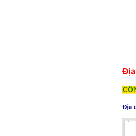
Địa
CÔN
Địa c