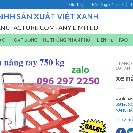
Giới thiệu
Hệ thống phân phối
T
NHH SẢN XUẤT VIỆT XANH
ANUFACTURE COMPANY LIMITED
ỨC
HOẠT ĐỘNG
HỆ THỐNG PHÂN PHỐI
LIÊN HỆ
FAQ
TRANG 
10 TẤN
xe n
Danh mục
350kg, 50
NÂNG HÀNG
Thẻ:
Xe n