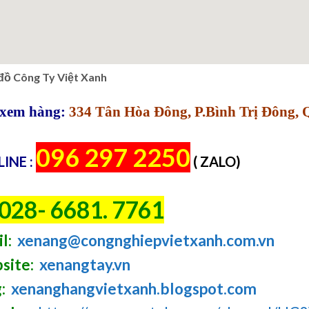
đồ Công Ty Việt Xanh
xem hàng:
334 Tân Hòa Đông, P.Bình Trị Đông,
096 297 2250
INE :
( ZALO)
028- 6681. 7761
l:
xenang@congnghiepvietxanh.com.vn
site:
xenangtay.vn
:
xenanghangvietxanh.blogspot.com