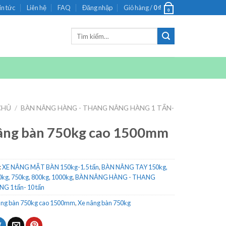
in tức
Liên hệ
FAQ
Đăng nhập
Giỏ hàng /
0
₫
0
Tìm
kiếm:
CHỦ
/
BÀN NÂNG HÀNG - THANG NÂNG HÀNG 1 TẤN-
âng bàn 750kg cao 1500mm
:
XE NÂNG MẶT BÀN 150kg-1.5 tấn
,
BÀN NÂNG TAY 150kg,
0kg, 750kg, 800kg, 1000kg
,
BÀN NÂNG HÀNG - THANG
 1 tấn- 10 tấn
âng bàn 750kg cao 1500mm
,
Xe nâng bàn 750kg