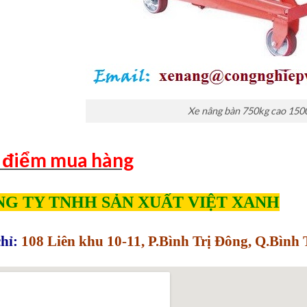
Xe nâng bàn 750kg cao 15
 điểm mua hàng
G TY TNHH SẢN XUẤT VIỆT XANH
hỉ:
108 Liên khu 10-11, P.Bình Trị Đông, Q.Bìn