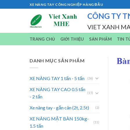
Skip
XE NÂNG TAY CÔNG NGHIỆP HÀNG ĐẦU
to
CÔNG TY T
content
VIET XANH M
TRANG CHỦ
GIỚI THIỆU
SẢN PHẨM
TIN T
DANH MỤC SẢN PHẨM
XE NÂNG TAY 1 tấn - 5 tấn
(36)
XE NÂNG TAY CAO 0.5 tấn
(15)
- 2 tấn
Xe nâng tay - gắn cân (2t, 2.5t)
(2)
XE NÂNG MẶT BÀN 150kg-
(11)
1.5 tấn