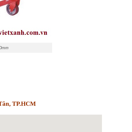
00mm
h Tân, TP.HCM