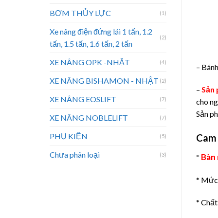
BƠM THỦY LỰC
(1)
Xe nâng điện đứng lái 1 tấn, 1.2
(2)
tấn, 1.5 tấn, 1.6 tấn, 2 tấn
XE NÂNG OPK -NHẬT
(4)
– Bánh
XE NÂNG BISHAMON - NHẬT
(2)
–
Sản
XE NÂNG EOSLIFT
(7)
cho ng
Sản ph
XE NÂNG NOBLELIFT
(7)
PHỤ KIỆN
Cam k
(5)
Chưa phân loại
(3)
Bàn
*
* Mức 
* Chất