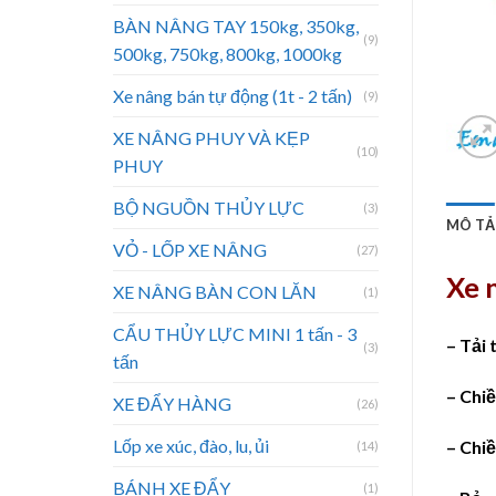
BÀN NÂNG TAY 150kg, 350kg,
(9)
500kg, 750kg, 800kg, 1000kg
Xe nâng bán tự động (1t - 2 tấn)
(9)
XE NÂNG PHUY VÀ KẸP
(10)
PHUY
BỘ NGUỒN THỦY LỰC
(3)
MÔ TẢ
VỎ - LỐP XE NÂNG
(27)
Xe 
XE NÂNG BÀN CON LĂN
(1)
CẨU THỦY LỰC MINI 1 tấn - 3
– Tải 
(3)
tấn
– Chi
XE ĐẨY HÀNG
(26)
Lốp xe xúc, đào, lu, ủi
– Chi
(14)
BÁNH XE ĐẨY
(1)