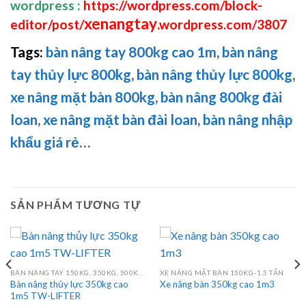
wordpress
:
https://wordpress.com/block-
xenangtay
editor/post/
.wordpress.com/3807
Tags:
bàn nâng tay 800kg cao 1m
,
bàn nâng
tay thủy lực 800kg
,
bàn nâng thủy lực 800kg
,
xe nâng mặt bàn 800kg
,
bàn nâng 800kg đài
loan
,
xe nâng mặt bàn đài loan
,
bàn nâng nhập
khẩu giá rẻ
…
SẢN PHẨM TƯƠNG TỰ
BÀN NÂNG TAY 150KG, 350KG, 500KG, 750KG, 800KG, 1000KG
XE NÂNG MẶT BÀN 150KG-1.5 TẤN
Bàn nâng thủy lực 350kg cao
Xe nâng bàn 350kg cao 1m3
1m5 TW-LIFTER