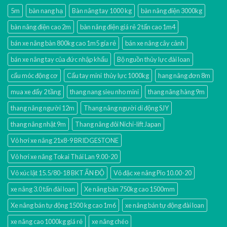
5m
bàn nang hạ
Bàn nâng tay 1000 kg
bàn nâng điện 3000kg
bàn nâng điện cao 2m
bàn nâng điện giá rẻ 2 tấn cao 1m4
bán xe nâng bàn 800kg cao 1m5 gía rẻ
bán xe nâng cây cảnh
bán xe nâng tay của đức nhập khẩu
Bộ nguồn thủy lực đài loan
cẩu móc động cơ
Cẩu tay mini thủy lực 1000kg
hang nâng đơn 8m
mua xe đẩy 2 tầng
thang nang sieu nho mini
thang nâng hàng 9m
thang nâng người 12m
Thang nâng người di động SJY
thang nâng nhật 9m
Thang nâng đôi Nichi-lift Japan
Vỏ hơi xe nâng 21x8-9 BRIDGESTONE
Vỏ hơi xe nâng Tokai Thái Lan 9.00-20
Vỏ xúc lật 15.5/80-18 BKT ẤN ĐỘ
Vỏ đặc xe nâng Pio 10.00-20
xe nâng 3.0 tấn đài loan
Xe nâng bàn 750kg cao 1500mm
Xe nâng bán tự động 1500 kg cao 1m6
xe nâng bán tự động đài loan
xe nâng cao 1000kg giá rẻ
xe nâng chéo