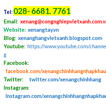
028- 6681. 7761
Tel:
Email:
xenang@congnghiepvietxanh.com.v
Website
:
xenangtay.vn
Blog:
xenanghangvietxanh.blogspot.com
Youtube:
https://www.youtube.com/chan
g
Facebook:
facebook.com/xenangchinhhangnhapkha
Twitter:
twitter.com/xenangchinhhang
Instagram:
Instagram.com/xenangchinhhangnhapkha