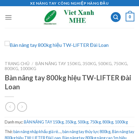
Skip
XE NÂNG TAY CÔNG NGHIỆP HÀNG ĐẦU
to
0
content
TRANG CHỦ
/
BÀN NÂNG TAY 150KG, 350KG, 500KG, 750KG,
800KG, 1000KG
Bàn nâng tay 800kg hiệu TW-LIFTER Đài
Loan
Danh mục:
BÀN NÂNG TAY 150kg, 350kg, 500kg, 750kg, 800kg, 1000kg
Thẻ:
bàn nâng nhập khẩu giá rẻ...
,
bàn nâng tay thủy lực 800kg
,
Bàn nâng tay
800kg hiệu TW-LIFTER Đài Loan
,
Bàn nâng tay 800kg nâng cao 1m hiệu