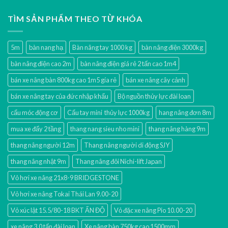
TÌM SẢN PHẨM THEO TỪ KHÓA
5m
bàn nang hạ
Bàn nâng tay 1000 kg
bàn nâng điện 3000kg
bàn nâng điện cao 2m
bàn nâng điện giá rẻ 2 tấn cao 1m4
bán xe nâng bàn 800kg cao 1m5 gía rẻ
bán xe nâng cây cảnh
bán xe nâng tay của đức nhập khẩu
Bộ nguồn thủy lực đài loan
cẩu móc động cơ
Cẩu tay mini thủy lực 1000kg
hang nâng đơn 8m
mua xe đẩy 2 tầng
thang nang sieu nho mini
thang nâng hàng 9m
thang nâng người 12m
Thang nâng người di động SJY
thang nâng nhật 9m
Thang nâng đôi Nichi-lift Japan
Vỏ hơi xe nâng 21x8-9 BRIDGESTONE
Vỏ hơi xe nâng Tokai Thái Lan 9.00-20
Vỏ xúc lật 15.5/80-18 BKT ẤN ĐỘ
Vỏ đặc xe nâng Pio 10.00-20
xe nâng 3.0 tấn đài loan
Xe nâng bàn 750kg cao 1500mm