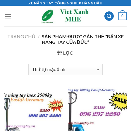
Skip
XE NÂNG TAY CÔNG NGHIỆP HÀNG ĐẦU
to
0
content
TRANG CHỦ
/
SẢN PHẨM ĐƯỢC GẮN THẺ “BÁN XE
NÂNG TAY CỦA ĐỨC”
LỌC