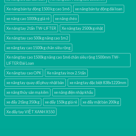
Xe nâng bán tự động 1500 kg cao 1m6
xe nâng bán tự động đài loan
xe nâng cao 1000kg giá rẻ
xe nâng chéo
Xe nâng tay 2 tấn TW-LIFTER
Xe nâng tay 2500kg nhật
Xe nâng tay cao 500kg nâng cao 1m2
xe nâng tay cao 1500kg chân siêu rộng
Xe nâng tay cao 1500kg nâng cao 1m6 chân siêu rộng 1500mm TW-
LIFTER Đài Loan
Xe nâng tay cao OPK
Xe nâng tay inox 2.5 tấn
xe nâng tay quay đổ phuy nhật bản
xe nâng tay đặc biệt 838x1220mm
xe nâng thủy sản mạ kẽm
xe nâng điện nhập khấu
xe đẩy 2 tầng 350kg
xe đẩy 150kg giá rẻ
xe đẩy mặt bàn 200kg
Xe đẩy tay VIỆT XANH X550