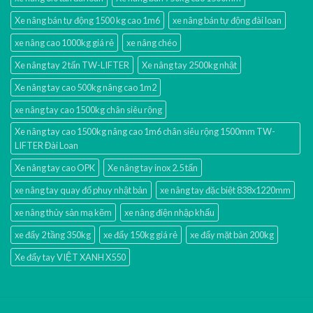
Xe nâng bán tự động 1500 kg cao 1m6
xe nâng bán tự động đài loan
xe nâng cao 1000kg giá rẻ
xe nâng chéo
Xe nâng tay 2 tấn TW-LIFTER
Xe nâng tay 2500kg nhật
Xe nâng tay cao 500kg nâng cao 1m2
xe nâng tay cao 1500kg chân siêu rộng
Xe nâng tay cao 1500kg nâng cao 1m6 chân siêu rộng 1500mm TW-
LIFTER Đài Loan
Xe nâng tay cao OPK
Xe nâng tay inox 2.5 tấn
xe nâng tay quay đổ phuy nhật bản
xe nâng tay đặc biệt 838x1220mm
xe nâng thủy sản mạ kẽm
xe nâng điện nhập khấu
xe đẩy 2 tầng 350kg
xe đẩy 150kg giá rẻ
xe đẩy mặt bàn 200kg
Xe đẩy tay VIỆT XANH X550