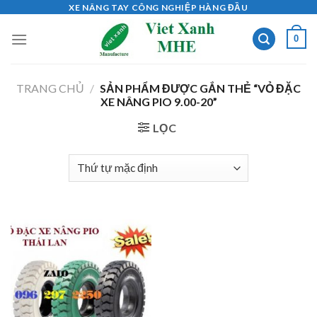
Skip
XE NÂNG TAY CÔNG NGHIỆP HÀNG ĐẦU
to
0
content
TRANG CHỦ
/
SẢN PHẨM ĐƯỢC GẮN THẺ “VỎ ĐẶC
XE NÂNG PIO 9.00-20”
LỌC