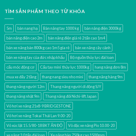
TÌM SẢN PHẨM THEO TỪ KHÓA
5m
bàn nang hạ
Bàn nâng tay 1000 kg
bàn nâng điện 3000kg
bàn nâng điện cao 2m
bàn nâng điện giá rẻ 2 tấn cao 1m4
bán xe nâng bàn 800kg cao 1m5 gía rẻ
bán xe nâng cây cảnh
bán xe nâng tay của đức nhập khẩu
Bộ nguồn thủy lực đài loan
cẩu móc động cơ
Cẩu tay mini thủy lực 1000kg
hang nâng đơn 8m
mua xe đẩy 2 tầng
thang nang sieu nho mini
thang nâng hàng 9m
thang nâng người 12m
Thang nâng người di động SJY
thang nâng nhật 9m
Thang nâng đôi Nichi-lift Japan
Vỏ hơi xe nâng 21x8-9 BRIDGESTONE
Vỏ hơi xe nâng Tokai Thái Lan 9.00-20
Vỏ xúc lật 15.5/80-18 BKT ẤN ĐỘ
Vỏ đặc xe nâng Pio 10.00-20
xe nâng 3.0 tấn đài loan
Xe nâng bàn 750kg cao 1500mm