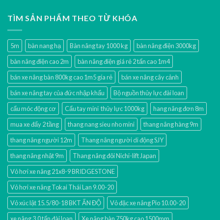
TÌM SẢN PHẨM THEO TỪ KHÓA
5m
bàn nang hạ
Bàn nâng tay 1000 kg
bàn nâng điện 3000kg
bàn nâng điện cao 2m
bàn nâng điện giá rẻ 2 tấn cao 1m4
bán xe nâng bàn 800kg cao 1m5 gía rẻ
bán xe nâng cây cảnh
bán xe nâng tay của đức nhập khẩu
Bộ nguồn thủy lực đài loan
cẩu móc động cơ
Cẩu tay mini thủy lực 1000kg
hang nâng đơn 8m
mua xe đẩy 2 tầng
thang nang sieu nho mini
thang nâng hàng 9m
thang nâng người 12m
Thang nâng người di động SJY
thang nâng nhật 9m
Thang nâng đôi Nichi-lift Japan
Vỏ hơi xe nâng 21x8-9 BRIDGESTONE
Vỏ hơi xe nâng Tokai Thái Lan 9.00-20
Vỏ xúc lật 15.5/80-18 BKT ẤN ĐỘ
Vỏ đặc xe nâng Pio 10.00-20
xe nâng 3.0 tấn đài loan
Xe nâng bàn 750kg cao 1500mm