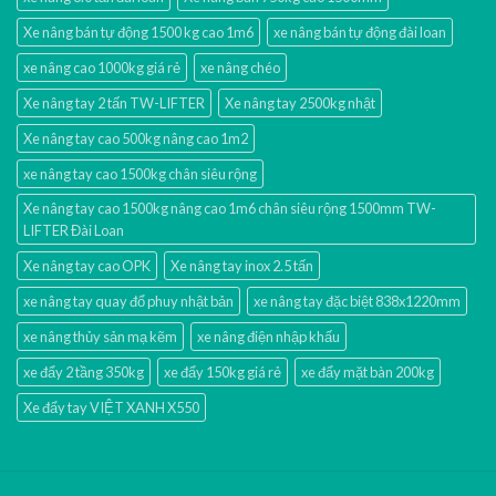
Xe nâng bán tự động 1500 kg cao 1m6
xe nâng bán tự động đài loan
xe nâng cao 1000kg giá rẻ
xe nâng chéo
Xe nâng tay 2 tấn TW-LIFTER
Xe nâng tay 2500kg nhật
Xe nâng tay cao 500kg nâng cao 1m2
xe nâng tay cao 1500kg chân siêu rộng
Xe nâng tay cao 1500kg nâng cao 1m6 chân siêu rộng 1500mm TW-
LIFTER Đài Loan
Xe nâng tay cao OPK
Xe nâng tay inox 2.5 tấn
xe nâng tay quay đổ phuy nhật bản
xe nâng tay đặc biệt 838x1220mm
xe nâng thủy sản mạ kẽm
xe nâng điện nhập khấu
xe đẩy 2 tầng 350kg
xe đẩy 150kg giá rẻ
xe đẩy mặt bàn 200kg
Xe đẩy tay VIỆT XANH X550