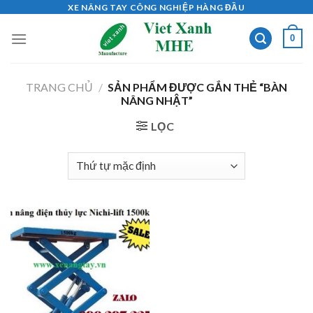
Skip
XE NÂNG TAY CÔNG NGHIỆP HÀNG ĐẦU
to
0
content
TRANG CHỦ
/
SẢN PHẨM ĐƯỢC GẮN THẺ “BÀN
NÂNG NHẬT”
LỌC