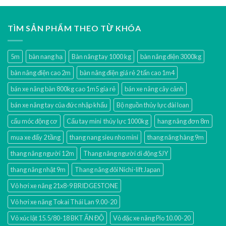
TÌM SẢN PHẨM THEO TỪ KHÓA
5m
bàn nang hạ
Bàn nâng tay 1000 kg
bàn nâng điện 3000kg
bàn nâng điện cao 2m
bàn nâng điện giá rẻ 2 tấn cao 1m4
bán xe nâng bàn 800kg cao 1m5 gía rẻ
bán xe nâng cây cảnh
bán xe nâng tay của đức nhập khẩu
Bộ nguồn thủy lực đài loan
cẩu móc động cơ
Cẩu tay mini thủy lực 1000kg
hang nâng đơn 8m
mua xe đẩy 2 tầng
thang nang sieu nho mini
thang nâng hàng 9m
thang nâng người 12m
Thang nâng người di động SJY
thang nâng nhật 9m
Thang nâng đôi Nichi-lift Japan
Vỏ hơi xe nâng 21x8-9 BRIDGESTONE
Vỏ hơi xe nâng Tokai Thái Lan 9.00-20
Vỏ xúc lật 15.5/80-18 BKT ẤN ĐỘ
Vỏ đặc xe nâng Pio 10.00-20