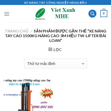
Skip
XE NÂNG TAY CÔNG NGHIỆP HÀNG ĐẦU
to
0
content
TRANG CHỦ
/
SẢN PHẨM ĐƯỢC GẮN THẺ “XE NÂNG
TAY CAO 1500KG NÂNG CAO 3M HIỆU TW-LIFTER ĐÀI
LOAN”
LỌC