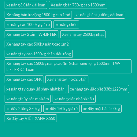
xe nâng 3.0 tấn đài loan
Xe nâng bàn 750kg cao 1500mm
Xe nâng bán tự động 1500 kg cao 1m6
xe nâng bán tự động đài loan
xe nâng cao 1000kg giá rẻ
xe nâng chéo
Xe nâng tay 2 tấn TW-LIFTER
Xe nâng tay 2500kg nhật
Xe nâng tay cao 500kg nâng cao 1m2
xe nâng tay cao 1500kg chân siêu rộng
Xe nâng tay cao 1500kg nâng cao 1m6 chân siêu rộng 1500mm TW-
LIFTER Đài Loan
Xe nâng tay cao OPK
Xe nâng tay inox 2.5 tấn
xe nâng tay quay đổ phuy nhật bản
xe nâng tay đặc biệt 838x1220mm
xe nâng thủy sản mạ kẽm
xe nâng điện nhập khấu
xe đẩy 2 tầng 350kg
xe đẩy 150kg giá rẻ
xe đẩy mặt bàn 200kg
Xe đẩy tay VIỆT XANH X550