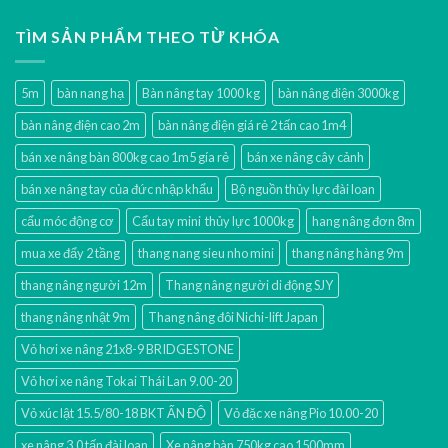
TÌM SẢN PHẨM THEO TỪ KHÓA
5m
bàn nang hạ
Bàn nâng tay 1000 kg
bàn nâng điện 3000kg
bàn nâng điện cao 2m
bàn nâng điện giá rẻ 2 tấn cao 1m4
bán xe nâng bàn 800kg cao 1m5 gía rẻ
bán xe nâng cây cảnh
bán xe nâng tay của đức nhập khẩu
Bộ nguồn thủy lực đài loan
cẩu móc động cơ
Cẩu tay mini thủy lực 1000kg
hang nâng đơn 8m
mua xe đẩy 2 tầng
thang nang sieu nho mini
thang nâng hàng 9m
thang nâng người 12m
Thang nâng người di động SJY
thang nâng nhật 9m
Thang nâng đôi Nichi-lift Japan
Vỏ hơi xe nâng 21x8-9 BRIDGESTONE
Vỏ hơi xe nâng Tokai Thái Lan 9.00-20
Vỏ xúc lật 15.5/80-18 BKT ẤN ĐỘ
Vỏ đặc xe nâng Pio 10.00-20
xe nâng 3.0 tấn đài loan
Xe nâng bàn 750kg cao 1500mm