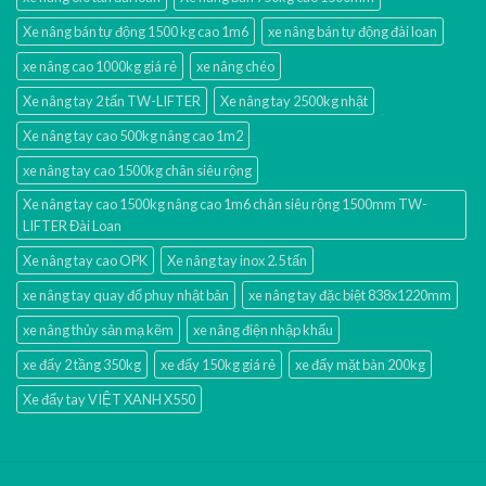
Xe nâng bán tự động 1500 kg cao 1m6
xe nâng bán tự động đài loan
xe nâng cao 1000kg giá rẻ
xe nâng chéo
Xe nâng tay 2 tấn TW-LIFTER
Xe nâng tay 2500kg nhật
Xe nâng tay cao 500kg nâng cao 1m2
xe nâng tay cao 1500kg chân siêu rộng
Xe nâng tay cao 1500kg nâng cao 1m6 chân siêu rộng 1500mm TW-
LIFTER Đài Loan
Xe nâng tay cao OPK
Xe nâng tay inox 2.5 tấn
xe nâng tay quay đổ phuy nhật bản
xe nâng tay đặc biệt 838x1220mm
xe nâng thủy sản mạ kẽm
xe nâng điện nhập khấu
xe đẩy 2 tầng 350kg
xe đẩy 150kg giá rẻ
xe đẩy mặt bàn 200kg
Xe đẩy tay VIỆT XANH X550