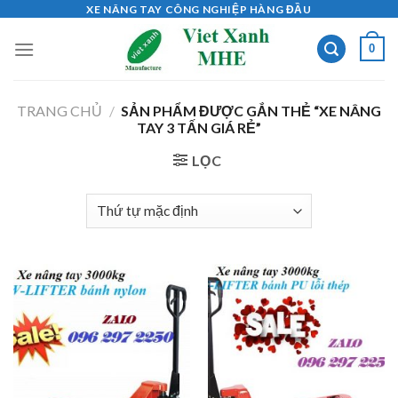
Skip
XE NÂNG TAY CÔNG NGHIỆP HÀNG ĐẦU
to
0
content
TRANG CHỦ
/
SẢN PHẨM ĐƯỢC GẮN THẺ “XE NÂNG
TAY 3 TẤN GIÁ RẺ”
LỌC