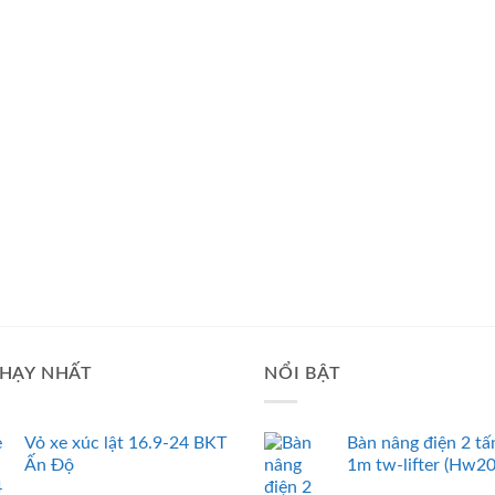
HẠY NHẤT
NỔI BẬT
Vỏ xe xúc lật 16.9-24 BKT
Bàn nâng điện 2 tấ
Ấn Độ
1m tw-lifter (Hw2