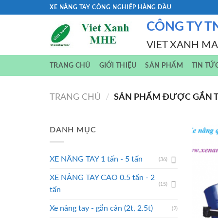
Skip
XE NÂNG TAY CÔNG NGHIỆP HÀNG ĐẦU
to
CÔNG TY T
content
VIET XANH M
TRANG CHỦ
GIỚI THIỆU
SẢN PHẨM
TIN TỨ
TRANG CHỦ
/
SẢN PHẨM ĐƯỢC GẮN T
DANH MỤC
XE NÂNG TAY 1 tấn - 5 tấn
(36)
XE NÂNG TAY CAO 0.5 tấn - 2
(15)
tấn
Xe nâng tay - gắn cân (2t, 2.5t)
(2)