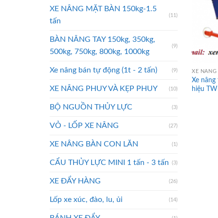
XE NÂNG MẶT BÀN 150kg-1.5
(11)
tấn
BÀN NÂNG TAY 150kg, 350kg,
(9)
500kg, 750kg, 800kg, 1000kg
Xe nâng bán tự động (1t - 2 tấn)
(9)
XE NÂNG
Xe nâng
XE NÂNG PHUY VÀ KẸP PHUY
hiệu TW
(10)
BỘ NGUỒN THỦY LỰC
(3)
VỎ - LỐP XE NÂNG
(27)
XE NÂNG BÀN CON LĂN
(1)
CẨU THỦY LỰC MINI 1 tấn - 3 tấn
(3)
XE ĐẨY HÀNG
(26)
Lốp xe xúc, đào, lu, ủi
(14)