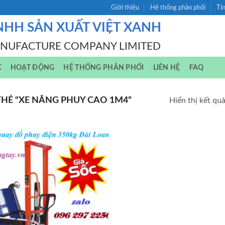
Giới thiệu
Hệ thống phân phối
Ti
NHH SẢN XUẤT VIỆT XANH
ANUFACTURE COMPANY LIMITED
C
HOẠT ĐỘNG
HỆ THỐNG PHÂN PHỐI
LIÊN HỆ
FAQ
HẺ “XE NÂNG PHUY CAO 1M4”
Hiển thị kết qu