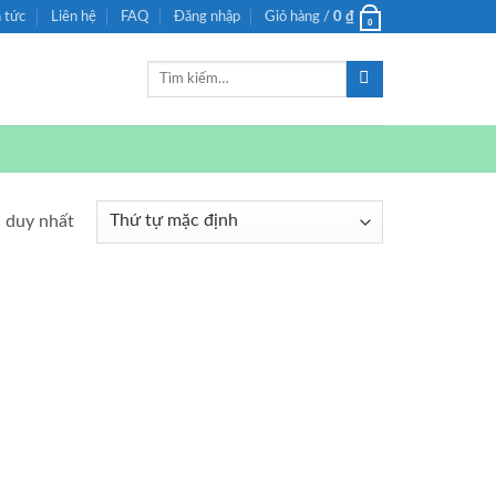
n tức
Liên hệ
FAQ
Đăng nhập
Giỏ hàng /
0
₫
0
Tìm
kiếm:
ả duy nhất