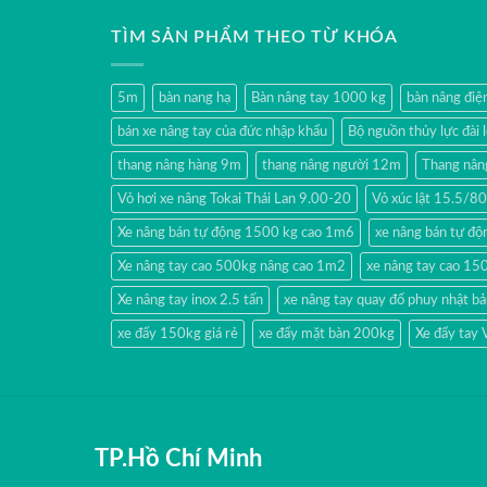
TÌM SẢN PHẨM THEO TỪ KHÓA
5m
bàn nang hạ
Bàn nâng tay 1000 kg
bàn nâng đi
bán xe nâng tay của đức nhập khẩu
Bộ nguồn thủy lực đài 
thang nâng hàng 9m
thang nâng người 12m
Thang nân
Vỏ hơi xe nâng Tokai Thái Lan 9.00-20
Vỏ xúc lật 15.5/
Xe nâng bán tự động 1500 kg cao 1m6
xe nâng bán tự độn
Xe nâng tay cao 500kg nâng cao 1m2
xe nâng tay cao 15
Xe nâng tay inox 2.5 tấn
xe nâng tay quay đổ phuy nhật b
xe đẩy 150kg giá rẻ
xe đẩy mặt bàn 200kg
Xe đẩy tay
TP.Hồ Chí Minh