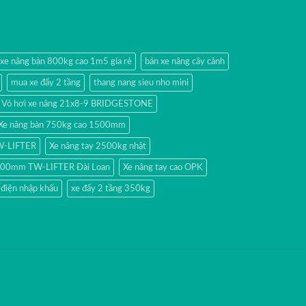
 xe nâng bàn 800kg cao 1m5 gía rẻ
bán xe nâng cây cảnh
mua xe đẩy 2 tầng
thang nang sieu nho mini
Vỏ hơi xe nâng 21x8-9 BRIDGESTONE
Xe nâng bàn 750kg cao 1500mm
TW-LIFTER
Xe nâng tay 2500kg nhật
 1500mm TW-LIFTER Đài Loan
Xe nâng tay cao OPK
 điện nhập khấu
xe đẩy 2 tầng 350kg