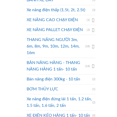
BÁNH XE ĐẨY
(1)
Xe nâng điện thấp (1.5t, 2t, 2.5t)
(3)
XE NÂNG CAO CHẠY ĐIỆN
(1)
XE NÂNG PALLET CHẠY ĐIỆN
(3)
THANG NÂNG NGƯỜI 3m,
6m, 8m, 9m, 10m, 12m, 14m,
(18)
16m
BÀN NÂNG HÀNG - THANG
(14)
NÂNG HÀNG 1 tấn- 10 tấn
Bàn nâng điện 300kg - 10 tấn
(2)
BƠM THỦY LỰC
(1)
Xe nâng điện đứng lái 1 tấn, 1.2 tấn,
(2)
1.5 tấn, 1.6 tấn, 2 tấn
XE ĐIỆN KÉO HÀNG 1 tấn- 10 tấn
(0)