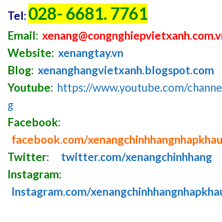
028- 6681. 7761
Tel:
Email:
xenang@congnghiepvietxanh.com.v
Website:
xenangtay.vn
Blog:
xenanghangvietxanh.blogspot.com
Youtube:
https://www.youtube.com/chan
g
Facebook:
facebook.com/xenangchinhhangnhapkha
Twitter:
twitter.com/xenangchinhhang
Instagram:
Instagram.com/xenangchinhhangnhapkha