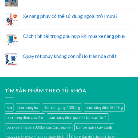
Xe nâng phuy có thể sử dụng ngoài trời mưa?
Cách tính tải trọng phù hợp khi mua xe nâng phuy
Quay rót phuy không còn nỗi lo tràn hóa chất
TÌM SẢN PHẨM THEO TỪ KHÓA
5m
bàn nang hạ
Bàn nâng tay 1000 kg
bàn nâng điện 3000kg
bàn nâng điện cao 2m
bàn nâng điện giá rẻ 2 tấn cao 1m4
bán xe nâng bàn 800kg cao 1m5 gía rẻ
bán xe nâng cây cảnh
bán xe nâng tay của đức nhập khẩu
Bộ nguồn thủy lực đài loan