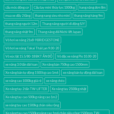
cẩu móc động cơ
Cẩu tay mini thủy lực 1000kg
hang nâng đơn 8m
mua xe đẩy 2 tầng
thang nang sieu nho mini
thang nâng hàng 9m
thang nâng người 12m
Thang nâng người di động SJY
thang nâng nhật 9m
Thang nâng đôi Nichi-lift Japan
Vỏ hơi xe nâng 21x8-9 BRIDGESTONE
Vỏ hơi xe nâng Tokai Thái Lan 9.00-20
Vỏ xúc lật 15.5/80-18 BKT ẤN ĐỘ
Vỏ đặc xe nâng Pio 10.00-20
xe nâng 3.0 tấn đài loan
Xe nâng bàn 750kg cao 1500mm
Xe nâng bán tự động 1500 kg cao 1m6
xe nâng bán tự động đài loan
xe nâng cao 1000kg giá rẻ
xe nâng chéo
Xe nâng tay 2 tấn TW-LIFTER
Xe nâng tay 2500kg nhật
Xe nâng tay cao 500kg nâng cao 1m2
xe nâng tay cao 1500kg chân siêu rộng
Xe nâng tay cao 1500kg nâng cao 1m6 chân siêu rộng 1500mm TW-