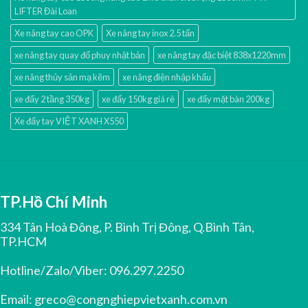
LIFTER Đài Loan
Xe nâng tay cao OPK
Xe nâng tay inox 2.5 tấn
xe nâng tay quay đổ phuy nhật bản
xe nâng tay đặc biệt 838x1220mm
xe nâng thủy sản mạ kẽm
xe nâng điện nhập khấu
xe đẩy 2 tầng 350kg
xe đẩy 150kg giá rẻ
xe đẩy mặt bàn 200kg
Xe đẩy tay VIỆT XANH X550
TP.Hồ Chí Minh
334 Tân Hoà Đông, P. Bình Trị Đông, Q.Bình Tân,
TP.HCM
Hotline/Zalo/Viber:
096.297.2250
Email:
greco@congnghiepvietxanh.com.vn