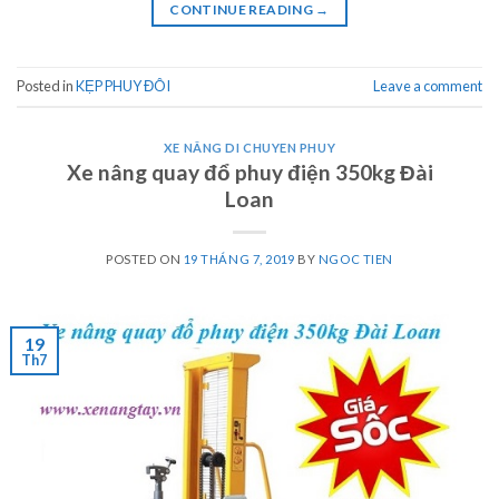
CONTINUE READING
→
Posted in
KẸP PHUY ĐÔI
Leave a comment
XE NÂNG DI CHUYEN PHUY
Xe nâng quay đổ phuy điện 350kg Đài
Loan
POSTED ON
19 THÁNG 7, 2019
BY
NGOC TIEN
19
Th7