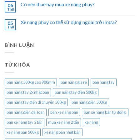
Có nên thuê hay mua xe nâng phuy?
06
Th8
Xe nâng phuy có thể sử dụng ngoài trời mưa?
05
Th8
BÌNH LUẬN
TỪ KHÓA
bàn nâng 500kg cao 900mm
bàn nâng gía rẻ
bàn nâng tay
bàn nâng tay 2x nhật bản
bàn nâng tay điện 500kg
bàn nâng tay điện di chuyển 500kg
bàn nâng điện 500kg
bàn nâng điện đài loan
bán xe nâng bàn
bán xe nâng bán tự động.
bán xe nâng tay 2 tấn
mua xe nâng 2 tấn
xe nâng
xe nâng bàn 500kg
xe nâng bàn nhật bản