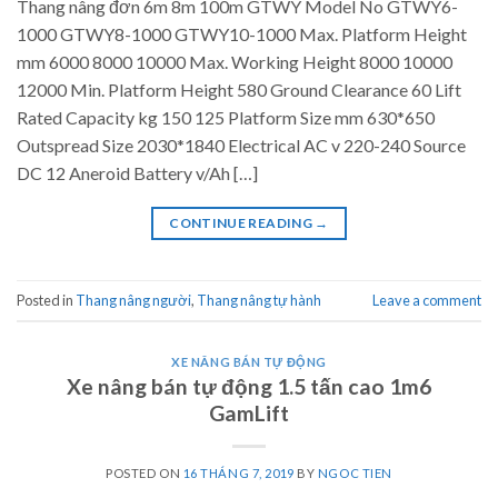
Thang nâng đơn 6m 8m 100m GTWY Model No GTWY6-
1000 GTWY8-1000 GTWY10-1000 Max. Platform Height
mm 6000 8000 10000 Max. Working Height 8000 10000
12000 Min. Platform Height 580 Ground Clearance 60 Lift
Rated Capacity kg 150 125 Platform Size mm 630*650
Outspread Size 2030*1840 Electrical AC v 220-240 Source
DC 12 Aneroid Battery v/Ah […]
CONTINUE READING
→
Posted in
Thang nâng người
,
Thang nâng tự hành
Leave a comment
XE NÂNG BÁN TỰ ĐỘNG
Xe nâng bán tự động 1.5 tấn cao 1m6
GamLift
POSTED ON
16 THÁNG 7, 2019
BY
NGOC TIEN