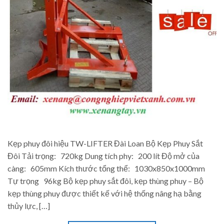
Kẹp phuy đôi hiệu TW-LIFTER Đài Loan Bộ Kẹp Phuy Sắt
Đôi Tải trọng: 720kg Dung tích phy: 200 lít Độ mở của
càng: 605mm Kích thước tổng thể: 1030x850x1000mm
Tự trọng 96kg Bộ kẹp phuy sắt đôi, kẹp thùng phuy – Bộ
kẹp thùng phuy được thiết kế với hệ thống nâng hạ bằng
thủy lực, […]