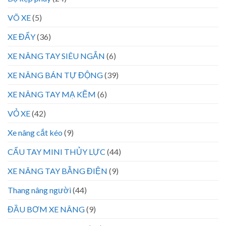
VÕ XE
(5)
XE ĐẨY
(36)
XE NÂNG TAY SIÊU NGẮN
(6)
XE NÂNG BÁN TỰ ĐỘNG
(39)
XE NÂNG TAY MẠ KẼM
(6)
VỎ XE
(42)
Xe nâng cắt kéo
(9)
CẨU TAY MINI THỦY LỰC
(44)
XE NÂNG TAY BẰNG ĐIỆN
(9)
Thang nâng người
(44)
ĐẦU BƠM XE NÂNG
(9)