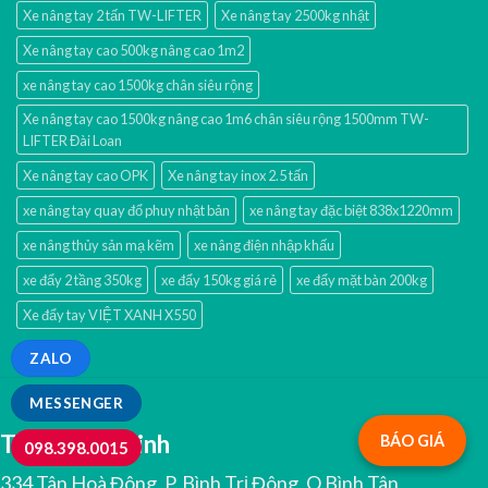
Xe nâng tay 2 tấn TW-LIFTER
Xe nâng tay 2500kg nhật
Xe nâng tay cao 500kg nâng cao 1m2
xe nâng tay cao 1500kg chân siêu rộng
Xe nâng tay cao 1500kg nâng cao 1m6 chân siêu rộng 1500mm TW-
LIFTER Đài Loan
Xe nâng tay cao OPK
Xe nâng tay inox 2.5 tấn
xe nâng tay quay đổ phuy nhật bản
xe nâng tay đặc biệt 838x1220mm
xe nâng thủy sản mạ kẽm
xe nâng điện nhập khấu
xe đẩy 2 tầng 350kg
xe đẩy 150kg giá rẻ
xe đẩy mặt bàn 200kg
Xe đẩy tay VIỆT XANH X550
ZALO
MESSENGER
TP.Hồ Chí Minh
BÁO GIÁ
098.398.0015
334 Tân Hoà Đông, P. Bình Trị Đông, Q.Bình Tân,