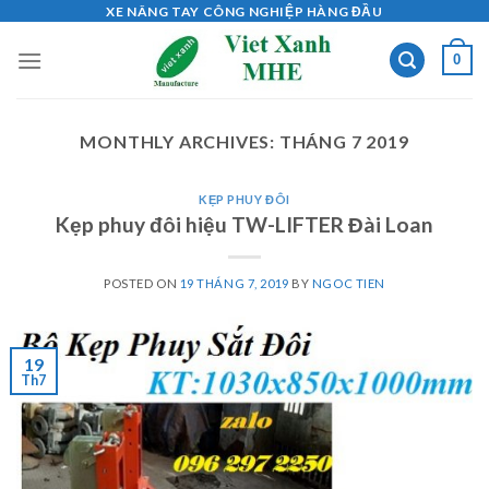
Skip
XE NÂNG TAY CÔNG NGHIỆP HÀNG ĐẦU
to
0
content
MONTHLY ARCHIVES:
THÁNG 7 2019
KẸP PHUY ĐÔI
Kẹp phuy đôi hiệu TW-LIFTER Đài Loan
POSTED ON
19 THÁNG 7, 2019
BY
NGOC TIEN
19
Th7