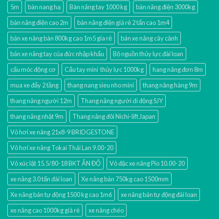
5m
bàn nang hạ
Bàn nâng tay 1000 kg
bàn nâng điện 3000kg
bàn nâng điện cao 2m
bàn nâng điện giá rẻ 2 tấn cao 1m4
bán xe nâng bàn 800kg cao 1m5 gía rẻ
bán xe nâng cây cảnh
bán xe nâng tay của đức nhập khẩu
Bộ nguồn thủy lực đài loan
cẩu móc động cơ
Cẩu tay mini thủy lực 1000kg
hang nâng đơn 8m
mua xe đẩy 2 tầng
thang nang sieu nho mini
thang nâng hàng 9m
thang nâng người 12m
Thang nâng người di động SJY
thang nâng nhật 9m
Thang nâng đôi Nichi-lift Japan
Vỏ hơi xe nâng 21x8-9 BRIDGESTONE
Vỏ hơi xe nâng Tokai Thái Lan 9.00-20
Vỏ xúc lật 15.5/80-18 BKT ẤN ĐỘ
Vỏ đặc xe nâng Pio 10.00-20
xe nâng 3.0 tấn đài loan
Xe nâng bàn 750kg cao 1500mm
Xe nâng bán tự động 1500 kg cao 1m6
xe nâng bán tự động đài loan
xe nâng cao 1000kg giá rẻ
xe nâng chéo