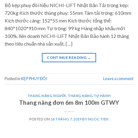
Bộ kẹp phuy đôi hiệu NICHI-LIFT Nhật Bản Tải trọng kẹp:
720kg Kích thước thùng phuy: 55mm Tâm tải trọng: 610mm
Kích thước càng: 152*55 mm Kích thước tổng thể:
840*1020*910 mm Tự trọng: 99 kg Hàng nhập khẩu mới
100%, liên doanh NICHI-LIFT Nhật Bản Bảo hành 12 tháng
theo tiêu chuẩn nhà sản xuất. […]
CONTINUE READING
→
Posted in
KẸP PHUY ĐÔI
Leave a comment
THANG NÂNG NGƯỜI
,
THANG NÂNG TỰ HÀNH
Thang nâng đơn 6m 8m 100m GTWY
POSTED ON
16 THÁNG 7, 2019
BY
NGOC TIEN