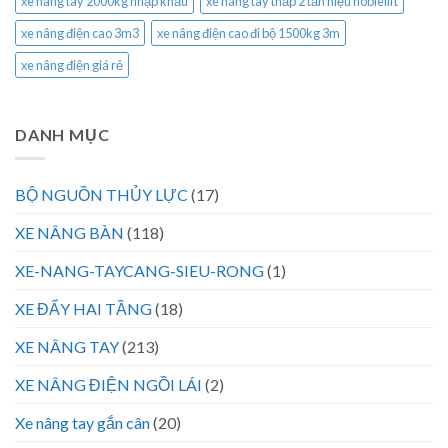
xe nâng tay 2000kg nhập khẩu
xe nâng tay thấp 2 tấn hiệu noblelift
xe nâng điện cao 3m3
xe nâng điện cao đi bộ 1500kg 3m
xe nâng điện giá rẻ
DANH MỤC
BỘ NGUỒN THỦY LỰC
(17)
XE NÂNG BÀN
(118)
XE-NANG-TAYCANG-SIEU-RONG
(1)
XE ĐẨY HAI TẦNG
(18)
XE NÂNG TAY
(213)
XE NÂNG ĐIỆN NGỒI LÁI
(2)
Xe nâng tay gắn cân
(20)