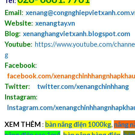
Tel:
Email:
xenang@congnghiepvietxanh.com.v
Website:
xenangtay.vn
Blog:
xenanghangvietxanh.blogspot.com
Youtube:
https://www.youtube.com/chan
g
Facebook:
facebook.com/xenangchinhhangnhapkha
Twitter:
twitter.com/xenangchinhhang
Instagram:
Instagram.com/xenangchinhhangnhapkha
XEM THÊM
:
bàn nâng điện 1000kg
,
nâng n
nâng điện cao 1m4
,
bàn nâng hàng điện
,
bàn