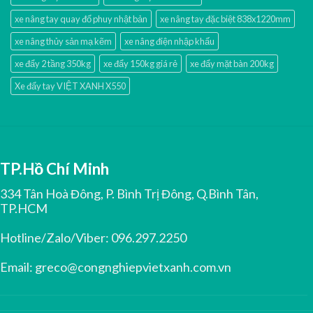
xe nâng tay quay đổ phuy nhật bản
xe nâng tay đặc biệt 838x1220mm
xe nâng thủy sản mạ kẽm
xe nâng điện nhập khấu
xe đẩy 2 tầng 350kg
xe đẩy 150kg giá rẻ
xe đẩy mặt bàn 200kg
Xe đẩy tay VIỆT XANH X550
TP.Hồ Chí Minh
334 Tân Hoà Đông, P. Bình Trị Đông, Q.Bình Tân,
TP.HCM
Hotline/Zalo/Viber:
096.297.2250
Email:
greco@congnghiepvietxanh.com.vn