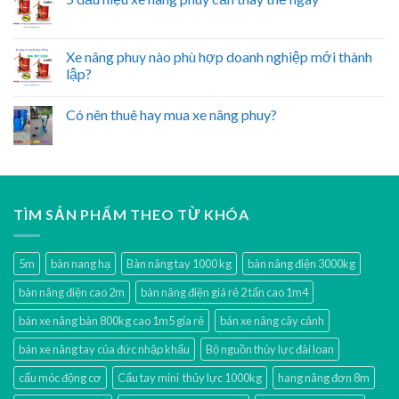
Xe nâng phuy nào phù hợp doanh nghiệp mới thành
lập?
Có nên thuê hay mua xe nâng phuy?
TÌM SẢN PHẨM THEO TỪ KHÓA
5m
bàn nang hạ
Bàn nâng tay 1000 kg
bàn nâng điện 3000kg
bàn nâng điện cao 2m
bàn nâng điện giá rẻ 2 tấn cao 1m4
bán xe nâng bàn 800kg cao 1m5 gía rẻ
bán xe nâng cây cảnh
bán xe nâng tay của đức nhập khẩu
Bộ nguồn thủy lực đài loan
cẩu móc động cơ
Cẩu tay mini thủy lực 1000kg
hang nâng đơn 8m