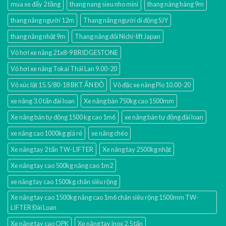
mua xe đẩy 2 tầng
thang nang sieu nho mini
thang nâng hàng 9m
thang nâng người 12m
Thang nâng người di động SJY
thang nâng nhật 9m
Thang nâng đôi Nichi-lift Japan
Vỏ hơi xe nâng 21x8-9 BRIDGESTONE
Vỏ hơi xe nâng Tokai Thái Lan 9.00-20
Vỏ xúc lật 15.5/80-18 BKT ẤN ĐỘ
Vỏ đặc xe nâng Pio 10.00-20
xe nâng 3.0 tấn đài loan
Xe nâng bàn 750kg cao 1500mm
Xe nâng bán tự động 1500 kg cao 1m6
xe nâng bán tự động đài loan
xe nâng cao 1000kg giá rẻ
xe nâng chéo
Xe nâng tay 2 tấn TW-LIFTER
Xe nâng tay 2500kg nhật
Xe nâng tay cao 500kg nâng cao 1m2
xe nâng tay cao 1500kg chân siêu rộng
Xe nâng tay cao 1500kg nâng cao 1m6 chân siêu rộng 1500mm TW-
LIFTER Đài Loan
Xe nâng tay cao OPK
Xe nâng tay inox 2.5 tấn