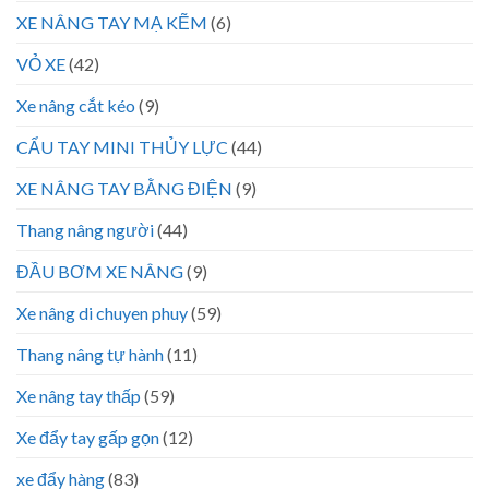
XE NÂNG TAY MẠ KẼM
(6)
VỎ XE
(42)
Xe nâng cắt kéo
(9)
CẨU TAY MINI THỦY LỰC
(44)
XE NÂNG TAY BẰNG ĐIỆN
(9)
Thang nâng người
(44)
ĐẦU BƠM XE NÂNG
(9)
Xe nâng di chuyen phuy
(59)
Thang nâng tự hành
(11)
Xe nâng tay thấp
(59)
Xe đẩy tay gấp gọn
(12)
xe đẩy hàng
(83)