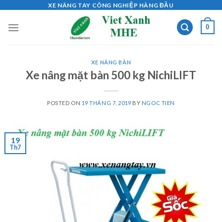
Skip
XE NÂNG TAY CÔNG NGHIỆP HÀNG ĐẦU
to
0
content
XE NÂNG BÀN
Xe nâng mặt bàn 500 kg NichiLIFT
POSTED ON
19 THÁNG 7, 2019
BY
NGOC TIEN
19
Th7