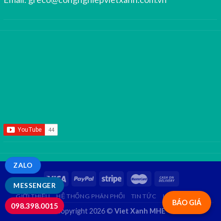
ZALO
MESSENGER
GIỚI THIỆU
HỆ THỐNG PHÂN PHỐI
TIN TỨC
LIÊN HỆ
FAQ
BÁO GIÁ
098.398.0015
Copyright 2026 ©
Viet Xanh MHE