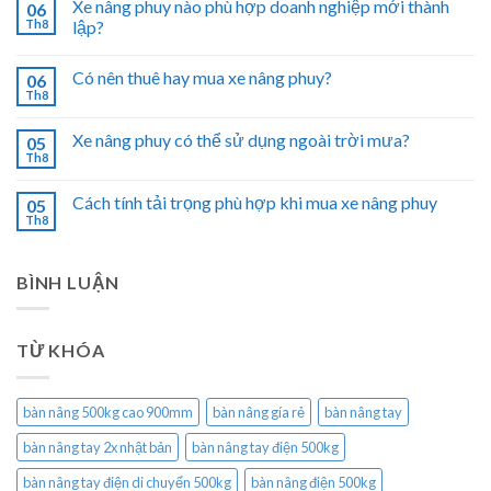
Xe nâng phuy nào phù hợp doanh nghiệp mới thành
06
Th8
lập?
Có nên thuê hay mua xe nâng phuy?
06
Th8
Xe nâng phuy có thể sử dụng ngoài trời mưa?
05
Th8
Cách tính tải trọng phù hợp khi mua xe nâng phuy
05
Th8
BÌNH LUẬN
TỪ KHÓA
bàn nâng 500kg cao 900mm
bàn nâng gía rẻ
bàn nâng tay
bàn nâng tay 2x nhật bản
bàn nâng tay điện 500kg
bàn nâng tay điện di chuyển 500kg
bàn nâng điện 500kg