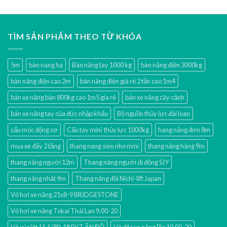
TÌM SẢN PHẨM THEO TỪ KHÓA
5m
bàn nang hạ
Bàn nâng tay 1000 kg
bàn nâng điện 3000kg
bàn nâng điện cao 2m
bàn nâng điện giá rẻ 2 tấn cao 1m4
bán xe nâng bàn 800kg cao 1m5 gía rẻ
bán xe nâng cây cảnh
bán xe nâng tay của đức nhập khẩu
Bộ nguồn thủy lực đài loan
cẩu móc động cơ
Cẩu tay mini thủy lực 1000kg
hang nâng đơn 8m
mua xe đẩy 2 tầng
thang nang sieu nho mini
thang nâng hàng 9m
thang nâng người 12m
Thang nâng người di động SJY
thang nâng nhật 9m
Thang nâng đôi Nichi-lift Japan
Vỏ hơi xe nâng 21x8-9 BRIDGESTONE
Vỏ hơi xe nâng Tokai Thái Lan 9.00-20
Vỏ xúc lật 15.5/80-18 BKT ẤN ĐỘ
Vỏ đặc xe nâng Pio 10.00-20