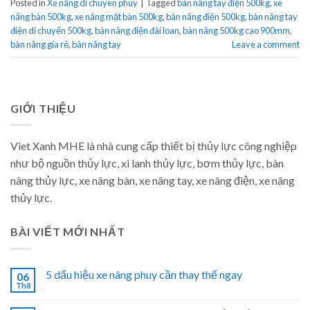
Posted in
Xe nâng di chuyen phuy
|
Tagged
bàn nâng tay điện 500kg
,
xe
nâng bàn 500kg
,
xe nâng mặt bàn 500kg
,
bàn nâng điện 500kg
,
bàn nâng tay
điện di chuyển 500kg
,
bàn nâng điện đài loan
,
bàn nâng 500kg cao 900mm
,
bàn nâng gía rẻ
,
bàn nâng tay
Leave a comment
GIỚI THIỆU
Viet Xanh MHE là nhà cung cấp thiết bị thủy lực công nghiệp
như bộ nguồn thủy lực, xi lanh thủy lực, bơm thủy lực, bàn
nâng thủy lực, xe nâng bàn, xe nâng tay, xe nâng điện, xe nâng
thủy lực.
BÀI VIẾT MỚI NHẤT
5 dấu hiệu xe nâng phuy cần thay thế ngay
06
Th8