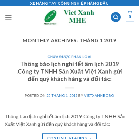
Skip
XE NÂNG TAY CÔNG NGHIỆP HÀNG ĐẦU
to
0
content
MONTHLY ARCHIVES:
THÁNG 1 2019
CHƯA ĐƯỢC PHÂN LOẠI
Thông báo lịch nghỉ tết âm lịch 2019
.Công ty TNHH Sản Xuất Việt Xanh gửi
đến quý khách hàng và đối tác:
POSTED ON
25 THÁNG 1, 2019
BY
VIETXANHBOBO
Thông báo lịch nghỉ tết âm lịch 2019 .Công ty TNHH Sản
Xuất Việt Xanh gửi đến quý khách hàng và đối tác:
CONTINUE READING
→