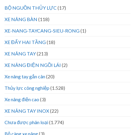
BỘ NGUỒN THỦY LỰC
(17)
XE NÂNG BÀN
(118)
XE-NANG-TAYCANG-SIEU-RONG
(1)
XE ĐẨY HAI TẦNG
(18)
XE NÂNG TAY
(213)
XE NÂNG ĐIỆN NGỒI LÁI
(2)
Xe nâng tay gắn cân
(20)
Thủy lực công nghiệp
(1.528)
Xe nâng điện cao
(3)
XE NÂNG TAY INOX
(22)
Chưa được phân loại
(1.774)
Bộ càng xe nâng
(3)