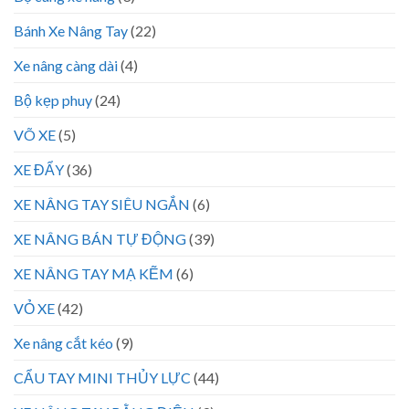
Bánh Xe Nâng Tay
(22)
Xe nâng càng dài
(4)
Bộ kẹp phuy
(24)
VÕ XE
(5)
XE ĐẨY
(36)
XE NÂNG TAY SIÊU NGẮN
(6)
XE NÂNG BÁN TỰ ĐỘNG
(39)
XE NÂNG TAY MẠ KẼM
(6)
VỎ XE
(42)
Xe nâng cắt kéo
(9)
CẨU TAY MINI THỦY LỰC
(44)