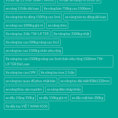
xe nâng 3.0 tấn đài loan
Xe nâng bàn 750kg cao 1500mm
Xe nâng bán tự động 1500 kg cao 1m6
xe nâng bán tự động đài loan
xe nâng cao 1000kg giá rẻ
xe nâng chéo
Xe nâng tay 2 tấn TW-LIFTER
Xe nâng tay 2500kg nhật
Xe nâng tay cao 500kg nâng cao 1m2
xe nâng tay cao 1500kg chân siêu rộng
Xe nâng tay cao 1500kg nâng cao 1m6 chân siêu rộng 1500mm TW-
LIFTER Đài Loan
Xe nâng tay cao OPK
Xe nâng tay inox 2.5 tấn
xe nâng tay quay đổ phuy nhật bản
xe nâng tay đặc biệt 838x1220mm
xe nâng thủy sản mạ kẽm
xe nâng điện nhập khấu
xe đẩy 2 tầng 350kg
xe đẩy 150kg giá rẻ
xe đẩy mặt bàn 200kg
Xe đẩy tay VIỆT XANH X550