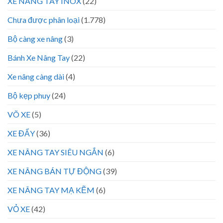
XE NÂNG TAY INOX
(22)
Chưa được phân loại
(1.778)
Bộ càng xe nâng
(3)
Bánh Xe Nâng Tay
(22)
Xe nâng càng dài
(4)
Bộ kẹp phuy
(24)
VÕ XE
(5)
XE ĐẨY
(36)
XE NÂNG TAY SIÊU NGẮN
(6)
XE NÂNG BÁN TỰ ĐỘNG
(39)
XE NÂNG TAY MẠ KẼM
(6)
VỎ XE
(42)