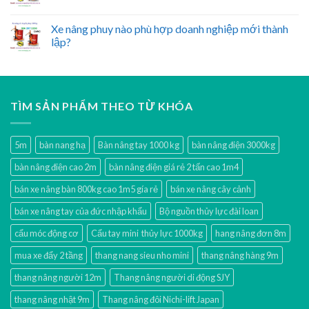
Xe nâng phuy nào phù hợp doanh nghiệp mới thành
lập?
TÌM SẢN PHẨM THEO TỪ KHÓA
5m
bàn nang hạ
Bàn nâng tay 1000 kg
bàn nâng điện 3000kg
bàn nâng điện cao 2m
bàn nâng điện giá rẻ 2 tấn cao 1m4
bán xe nâng bàn 800kg cao 1m5 gía rẻ
bán xe nâng cây cảnh
bán xe nâng tay của đức nhập khẩu
Bộ nguồn thủy lực đài loan
cẩu móc động cơ
Cẩu tay mini thủy lực 1000kg
hang nâng đơn 8m
mua xe đẩy 2 tầng
thang nang sieu nho mini
thang nâng hàng 9m
thang nâng người 12m
Thang nâng người di động SJY
thang nâng nhật 9m
Thang nâng đôi Nichi-lift Japan