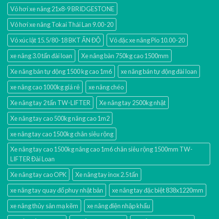
Vỏ hơi xe nâng 21x8-9 BRIDGESTONE
Vỏ hơi xe nâng Tokai Thái Lan 9.00-20
Vỏ xúc lật 15.5/80-18 BKT ẤN ĐỘ
Vỏ đặc xe nâng Pio 10.00-20
xe nâng 3.0 tấn đài loan
Xe nâng bàn 750kg cao 1500mm
Xe nâng bán tự động 1500 kg cao 1m6
xe nâng bán tự động đài loan
xe nâng cao 1000kg giá rẻ
xe nâng chéo
Xe nâng tay 2 tấn TW-LIFTER
Xe nâng tay 2500kg nhật
Xe nâng tay cao 500kg nâng cao 1m2
xe nâng tay cao 1500kg chân siêu rộng
Xe nâng tay cao 1500kg nâng cao 1m6 chân siêu rộng 1500mm TW-
LIFTER Đài Loan
Xe nâng tay cao OPK
Xe nâng tay inox 2.5 tấn
xe nâng tay quay đổ phuy nhật bản
xe nâng tay đặc biệt 838x1220mm
xe nâng thủy sản mạ kẽm
xe nâng điện nhập khấu