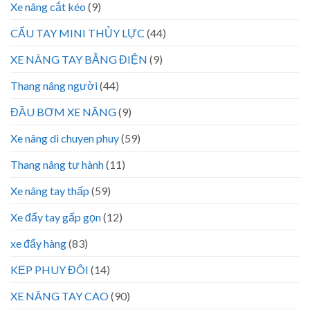
Xe nâng cắt kéo
(9)
CẨU TAY MINI THỦY LỰC
(44)
XE NÂNG TAY BẰNG ĐIỆN
(9)
Thang nâng người
(44)
ĐẦU BƠM XE NÂNG
(9)
Xe nâng di chuyen phuy
(59)
Thang nâng tự hành
(11)
Xe nâng tay thấp
(59)
Xe đẩy tay gấp gọn
(12)
xe đẩy hàng
(83)
KẸP PHUY ĐÔI
(14)
XE NÂNG TAY CAO
(90)