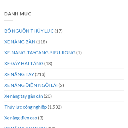
DANH MỤC
BỘ NGUỒN THỦY LỰC
(17)
XE NÂNG BÀN
(118)
XE-NANG-TAYCANG-SIEU-RONG
(1)
XE ĐẨY HAI TẦNG
(18)
XE NÂNG TAY
(213)
XE NÂNG ĐIỆN NGỒI LÁI
(2)
Xe nâng tay gắn cân
(20)
Thủy lực công nghiệp
(1.532)
Xe nâng điện cao
(3)