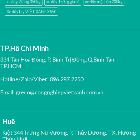
xe đẩy 2 tầng 350kg
xe đẩy 150kg giá rẻ
xe đẩy mặt bàn 200kg
Xe đẩy tay VIỆT XANH X550
TP.Hồ Chí Minh
334 Tân Hoà Đông, P. Bình Trị Đông, Q.Bình Tân,
TP.HCM
Hotline/Zalo/Viber:
096.297.2250
Email:
greco@congnghiepvietxanh.com.vn
Huế
Kiệt 344 Trưng Nữ Vương, P. Thủy Dương, TX. Hương
Thủy, Huế