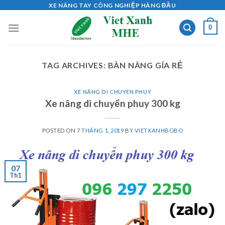
Skip
XE NÂNG TAY CÔNG NGHIỆP HÀNG ĐẦU
to
0
content
TAG ARCHIVES:
BÀN NÂNG GÍA RẺ
XE NÂNG DI CHUYEN PHUY
Xe nâng di chuyển phuy 300 kg
POSTED ON
7 THÁNG 1, 2019
BY
VIETXANHBOBO
07
Th1