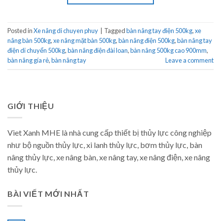
Posted in
Xe nâng di chuyen phuy
|
Tagged
bàn nâng tay điện 500kg
,
xe
nâng bàn 500kg
,
xe nâng mặt bàn 500kg
,
bàn nâng điện 500kg
,
bàn nâng tay
điện di chuyển 500kg
,
bàn nâng điện đài loan
,
bàn nâng 500kg cao 900mm
,
bàn nâng gía rẻ
,
bàn nâng tay
Leave a comment
GIỚI THIỆU
Viet Xanh MHE là nhà cung cấp thiết bị thủy lực công nghiệp
như bộ nguồn thủy lực, xi lanh thủy lực, bơm thủy lực, bàn
nâng thủy lực, xe nâng bàn, xe nâng tay, xe nâng điện, xe nâng
thủy lực.
BÀI VIẾT MỚI NHẤT