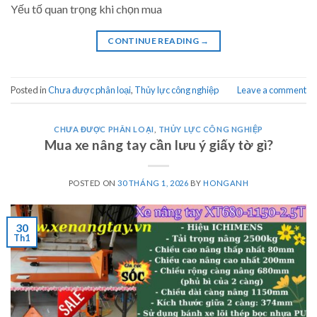
Yếu tố quan trọng khi chọn mua
CONTINUE READING
→
Posted in
Chưa được phân loại
,
Thủy lực công nghiệp
Leave a comment
CHƯA ĐƯỢC PHÂN LOẠI
,
THỦY LỰC CÔNG NGHIỆP
Mua xe nâng tay cần lưu ý giấy tờ gì?
POSTED ON
30 THÁNG 1, 2026
BY
HONGANH
30
Th1