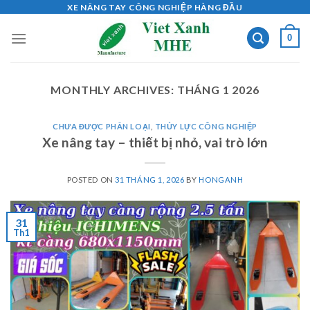
Skip
XE NÂNG TAY CÔNG NGHIỆP HÀNG ĐẦU
to
0
content
MONTHLY ARCHIVES:
THÁNG 1 2026
CHƯA ĐƯỢC PHÂN LOẠI
,
THỦY LỰC CÔNG NGHIỆP
Xe nâng tay – thiết bị nhỏ, vai trò lớn
POSTED ON
31 THÁNG 1, 2026
BY
HONGANH
31
Th1