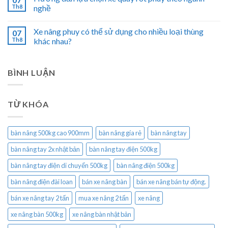
Th8
nghề
Xe nâng phuy có thể sử dụng cho nhiều loại thùng
07
Th8
khác nhau?
BÌNH LUẬN
TỪ KHÓA
bàn nâng 500kg cao 900mm
bàn nâng gía rẻ
bàn nâng tay
bàn nâng tay 2x nhật bản
bàn nâng tay điện 500kg
bàn nâng tay điện di chuyển 500kg
bàn nâng điện 500kg
bàn nâng điện đài loan
bán xe nâng bàn
bán xe nâng bán tự động.
bán xe nâng tay 2 tấn
mua xe nâng 2 tấn
xe nâng
xe nâng bàn 500kg
xe nâng bàn nhật bản