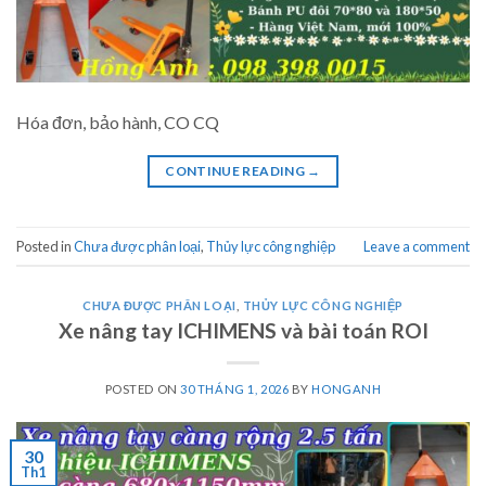
Hóa đơn, bảo hành, CO CQ
CONTINUE READING
→
Posted in
Chưa được phân loại
,
Thủy lực công nghiệp
Leave a comment
CHƯA ĐƯỢC PHÂN LOẠI
,
THỦY LỰC CÔNG NGHIỆP
Xe nâng tay ICHIMENS và bài toán ROI
POSTED ON
30 THÁNG 1, 2026
BY
HONGANH
30
Th1