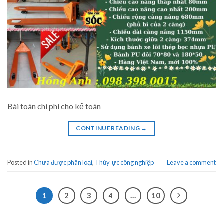
Bài toán chi phí cho kế toán
CONTINUE READING
→
Posted in
Chưa được phân loại
,
Thủy lực công nghiệp
Leave a comment
1
2
3
4
…
10