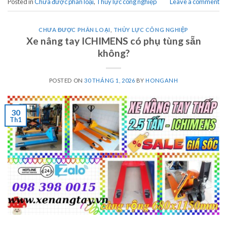
Posted in
Chưa được phân loại
,
Thủy lực công nghiệp
Leave a comment
CHƯA ĐƯỢC PHÂN LOẠI
,
THỦY LỰC CÔNG NGHIỆP
Xe nâng tay ICHIMENS có phụ tùng sẵn
không?
POSTED ON
30 THÁNG 1, 2026
BY
HONGANH
30
Th1