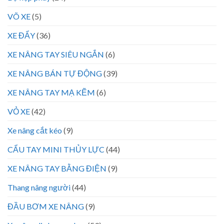
VÕ XE
(5)
XE ĐẨY
(36)
XE NÂNG TAY SIÊU NGẮN
(6)
XE NÂNG BÁN TỰ ĐỘNG
(39)
XE NÂNG TAY MẠ KẼM
(6)
VỎ XE
(42)
Xe nâng cắt kéo
(9)
CẨU TAY MINI THỦY LỰC
(44)
XE NÂNG TAY BẰNG ĐIỆN
(9)
Thang nâng người
(44)
ĐẦU BƠM XE NÂNG
(9)