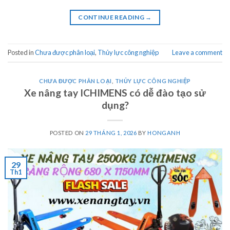
CONTINUE READING
→
Posted in
Chưa được phân loại
,
Thủy lực công nghiệp
Leave a comment
CHƯA ĐƯỢC PHÂN LOẠI
,
THỦY LỰC CÔNG NGHIỆP
Xe nâng tay ICHIMENS có dễ đào tạo sử
dụng?
POSTED ON
29 THÁNG 1, 2026
BY
HONGANH
29
Th1