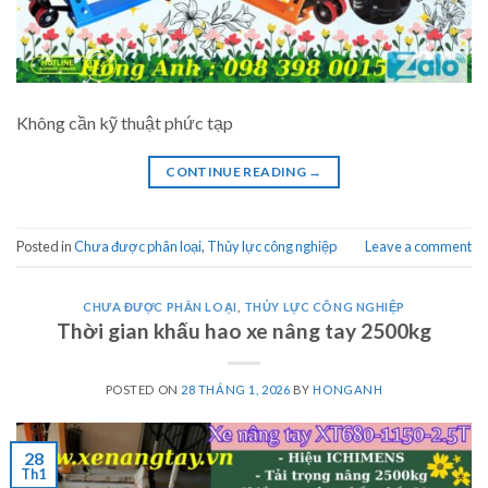
Không cần kỹ thuật phức tạp
CONTINUE READING
→
Posted in
Chưa được phân loại
,
Thủy lực công nghiệp
Leave a comment
CHƯA ĐƯỢC PHÂN LOẠI
,
THỦY LỰC CÔNG NGHIỆP
Thời gian khấu hao xe nâng tay 2500kg
POSTED ON
28 THÁNG 1, 2026
BY
HONGANH
28
Th1