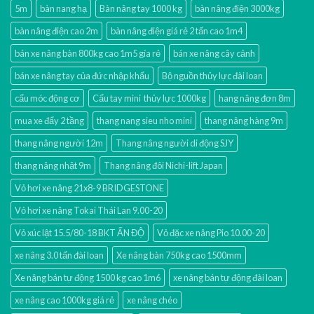
5m
bàn nang hạ
Bàn nâng tay 1000 kg
bàn nâng điện 3000kg
bàn nâng điện cao 2m
bàn nâng điện giá rẻ 2 tấn cao 1m4
bán xe nâng bàn 800kg cao 1m5 gía rẻ
bán xe nâng cây cảnh
bán xe nâng tay của đức nhập khẩu
Bộ nguồn thủy lực đài loan
cẩu móc động cơ
Cẩu tay mini thủy lực 1000kg
hang nâng đơn 8m
mua xe đẩy 2 tầng
thang nang sieu nho mini
thang nâng hàng 9m
thang nâng người 12m
Thang nâng người di động SJY
thang nâng nhật 9m
Thang nâng đôi Nichi-lift Japan
Vỏ hơi xe nâng 21x8-9 BRIDGESTONE
Vỏ hơi xe nâng Tokai Thái Lan 9.00-20
Vỏ xúc lật 15.5/80-18 BKT ẤN ĐỘ
Vỏ đặc xe nâng Pio 10.00-20
xe nâng 3.0 tấn đài loan
Xe nâng bàn 750kg cao 1500mm
Xe nâng bán tự động 1500 kg cao 1m6
xe nâng bán tự động đài loan
xe nâng cao 1000kg giá rẻ
xe nâng chéo