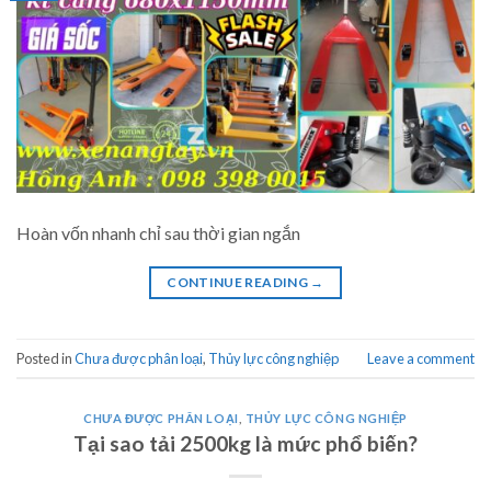
Hoàn vốn nhanh chỉ sau thời gian ngắn
CONTINUE READING
→
Posted in
Chưa được phân loại
,
Thủy lực công nghiệp
Leave a comment
CHƯA ĐƯỢC PHÂN LOẠI
,
THỦY LỰC CÔNG NGHIỆP
Tại sao tải 2500kg là mức phổ biến?