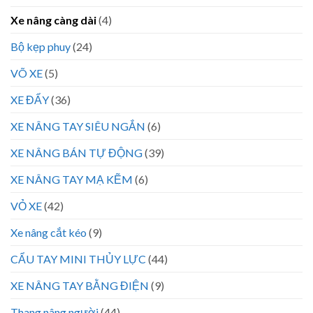
Xe nâng càng dài
(4)
Bộ kẹp phuy
(24)
VÕ XE
(5)
XE ĐẨY
(36)
XE NÂNG TAY SIÊU NGẮN
(6)
XE NÂNG BÁN TỰ ĐỘNG
(39)
XE NÂNG TAY MẠ KẼM
(6)
VỎ XE
(42)
Xe nâng cắt kéo
(9)
CẨU TAY MINI THỦY LỰC
(44)
XE NÂNG TAY BẰNG ĐIỆN
(9)
Thang nâng người
(44)