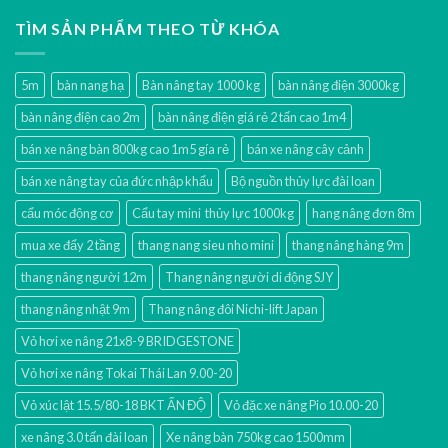
TÌM SẢN PHẨM THEO TỪ KHÓA
5m
bàn nang hạ
Bàn nâng tay 1000 kg
bàn nâng điện 3000kg
bàn nâng điện cao 2m
bàn nâng điện giá rẻ 2 tấn cao 1m4
bán xe nâng bàn 800kg cao 1m5 gía rẻ
bán xe nâng cây cảnh
bán xe nâng tay của đức nhập khẩu
Bộ nguồn thủy lực đài loan
cẩu móc động cơ
Cẩu tay mini thủy lực 1000kg
hang nâng đơn 8m
mua xe đẩy 2 tầng
thang nang sieu nho mini
thang nâng hàng 9m
thang nâng người 12m
Thang nâng người di động SJY
thang nâng nhật 9m
Thang nâng đôi Nichi-lift Japan
Vỏ hơi xe nâng 21x8-9 BRIDGESTONE
Vỏ hơi xe nâng Tokai Thái Lan 9.00-20
Vỏ xúc lật 15.5/80-18 BKT ẤN ĐỘ
Vỏ đặc xe nâng Pio 10.00-20
xe nâng 3.0 tấn đài loan
Xe nâng bàn 750kg cao 1500mm