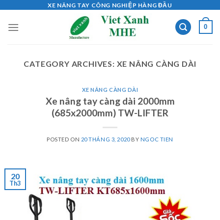
Skip
XE NÂNG TAY CÔNG NGHIỆP HÀNG ĐẦU
to
0
content
CATEGORY ARCHIVES:
XE NÂNG CÀNG DÀI
XE NÂNG CÀNG DÀI
Xe nâng tay càng dài 2000mm
(685x2000mm) TW-LIFTER
POSTED ON
20 THÁNG 3, 2020
BY
NGOC TIEN
20
Th3