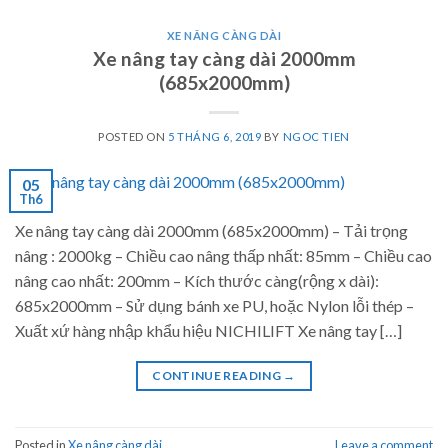
XE NÂNG CÀNG DÀI
Xe nâng tay càng dài 2000mm
(685x2000mm)
POSTED ON
5 THÁNG 6, 2019
BY
NGOC TIEN
05
Th6
Xe nâng tay càng dài 2000mm (685x2000mm) – Tải trọng
nâng : 2000kg – Chiều cao nâng thấp nhất: 85mm – Chiều cao
nâng cao nhất: 200mm – Kích thước càng(rộng x dài):
685x2000mm – Sử dụng bánh xe PU, hoặc Nylon lỗi thép –
Xuất xứ hàng nhập khẩu hiệu NICHILIFT Xe nâng tay […]
CONTINUE READING
→
Posted in
Xe nâng càng dài
Leave a comment