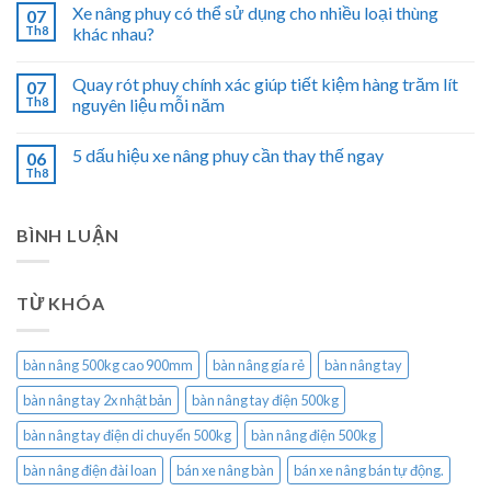
Xe nâng phuy có thể sử dụng cho nhiều loại thùng
07
Th8
khác nhau?
Quay rót phuy chính xác giúp tiết kiệm hàng trăm lít
07
Th8
nguyên liệu mỗi năm
5 dấu hiệu xe nâng phuy cần thay thế ngay
06
Th8
BÌNH LUẬN
TỪ KHÓA
bàn nâng 500kg cao 900mm
bàn nâng gía rẻ
bàn nâng tay
bàn nâng tay 2x nhật bản
bàn nâng tay điện 500kg
bàn nâng tay điện di chuyển 500kg
bàn nâng điện 500kg
bàn nâng điện đài loan
bán xe nâng bàn
bán xe nâng bán tự động.