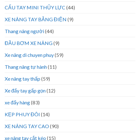
CẨU TAY MINI THỦY LỰC
(44)
XE NÂNG TAY BẰNG ĐIỆN
(9)
Thang nâng người
(44)
ĐẦU BƠM XE NÂNG
(9)
Xe nâng di chuyen phuy
(59)
Thang nâng tự hành
(11)
Xe nâng tay thấp
(59)
Xe đẩy tay gấp gọn
(12)
xe đẩy hàng
(83)
KẸP PHUY ĐÔI
(14)
XE NÂNG TAY CAO
(90)
xe nâng tay cắt kéo
(15)