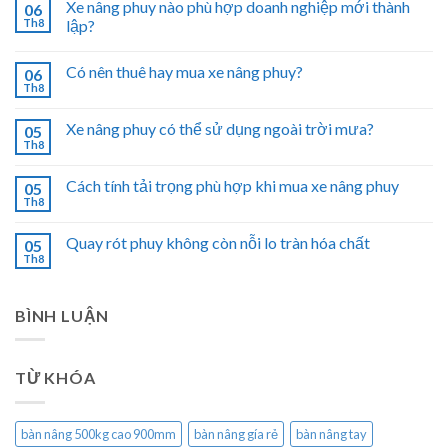
Xe nâng phuy nào phù hợp doanh nghiệp mới thành
06
Th8
lập?
Có nên thuê hay mua xe nâng phuy?
06
Th8
Xe nâng phuy có thể sử dụng ngoài trời mưa?
05
Th8
Cách tính tải trọng phù hợp khi mua xe nâng phuy
05
Th8
Quay rót phuy không còn nỗi lo tràn hóa chất
05
Th8
BÌNH LUẬN
TỪ KHÓA
bàn nâng 500kg cao 900mm
bàn nâng gía rẻ
bàn nâng tay