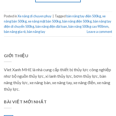
Posted in
Xe nâng di chuyen phuy
|
Tagged
bàn nâng tay điện 500kg
,
xe
nâng bàn 500kg
,
xe nâng mặt bàn 500kg
,
bàn nâng điện 500kg
,
bàn nâng tay
điện di chuyển 500kg
,
bàn nâng điện đài loan
,
bàn nâng 500kg cao 900mm
,
bàn nâng gía rẻ
,
bàn nâng tay
Leave a comment
GIỚI THIỆU
Viet Xanh MHE là nhà cung cấp thiết bị thủy lực công nghiệp
như bộ nguồn thủy lực, xi lanh thủy lực, bơm thủy lực, bàn
nâng thủy lực, xe nâng bàn, xe nâng tay, xe nâng điện, xe nâng
thủy lực.
BÀI VIẾT MỚI NHẤT