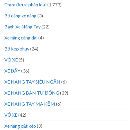
Chưa được phân loại
(1.773)
Bộ càng xe nâng
(3)
Bánh Xe Nâng Tay
(22)
Xe nâng càng dài
(4)
Bộ kẹp phuy
(24)
VÕ XE
(5)
XE ĐẨY
(36)
XE NÂNG TAY SIÊU NGẮN
(6)
XE NÂNG BÁN TỰ ĐỘNG
(39)
XE NÂNG TAY MẠ KẼM
(6)
VỎ XE
(42)
Xe nâng cắt kéo
(9)