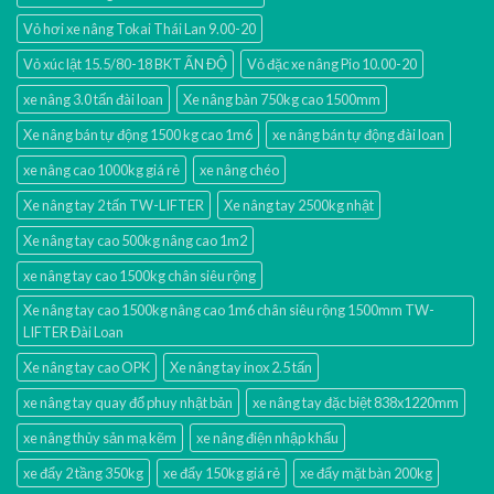
Vỏ hơi xe nâng Tokai Thái Lan 9.00-20
Vỏ xúc lật 15.5/80-18 BKT ẤN ĐỘ
Vỏ đặc xe nâng Pio 10.00-20
xe nâng 3.0 tấn đài loan
Xe nâng bàn 750kg cao 1500mm
Xe nâng bán tự động 1500 kg cao 1m6
xe nâng bán tự động đài loan
xe nâng cao 1000kg giá rẻ
xe nâng chéo
Xe nâng tay 2 tấn TW-LIFTER
Xe nâng tay 2500kg nhật
Xe nâng tay cao 500kg nâng cao 1m2
xe nâng tay cao 1500kg chân siêu rộng
Xe nâng tay cao 1500kg nâng cao 1m6 chân siêu rộng 1500mm TW-
LIFTER Đài Loan
Xe nâng tay cao OPK
Xe nâng tay inox 2.5 tấn
xe nâng tay quay đổ phuy nhật bản
xe nâng tay đặc biệt 838x1220mm
xe nâng thủy sản mạ kẽm
xe nâng điện nhập khấu
xe đẩy 2 tầng 350kg
xe đẩy 150kg giá rẻ
xe đẩy mặt bàn 200kg