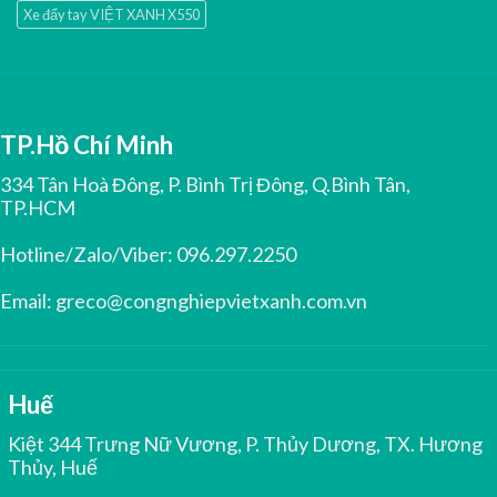
Xe đẩy tay VIỆT XANH X550
TP.Hồ Chí Minh
334 Tân Hoà Đông, P. Bình Trị Đông, Q.Bình Tân,
TP.HCM
Hotline/Zalo/Viber:
096.297.2250
Email:
greco@congnghiepvietxanh.com.vn
Huế
Kiệt 344 Trưng Nữ Vương, P. Thủy Dương, TX. Hương
Thủy, Huế