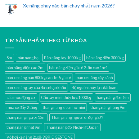
Xe nâng phuy nào bán chạy nhất năm 2026?
TÌM SẢN PHẨM THEO TỪ KHÓA
5m
bàn nang hạ
Bàn nâng tay 1000 kg
bàn nâng điện 3000kg
bàn nâng điện cao 2m
bàn nâng điện giá rẻ 2 tấn cao 1m4
bán xe nâng bàn 800kg cao 1m5 gía rẻ
bán xe nâng cây cảnh
bán xe nâng tay của đức nhập khẩu
Bộ nguồn thủy lực đài loan
cẩu móc động cơ
Cẩu tay mini thủy lực 1000kg
hang nâng đơn 8m
mua xe đẩy 2 tầng
thang nang sieu nho mini
thang nâng hàng 9m
thang nâng người 12m
Thang nâng người di động SJY
thang nâng nhật 9m
Thang nâng đôi Nichi-lift Japan
Vỏ hơi xe nâng 21x8-9 BRIDGESTONE