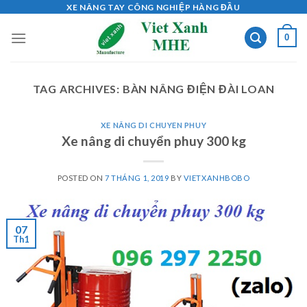
Skip
XE NÂNG TAY CÔNG NGHIỆP HÀNG ĐẦU
to
0
content
TAG ARCHIVES:
BÀN NÂNG ĐIỆN ĐÀI LOAN
XE NÂNG DI CHUYEN PHUY
Xe nâng di chuyển phuy 300 kg
POSTED ON
7 THÁNG 1, 2019
BY
VIETXANHBOBO
07
Th1