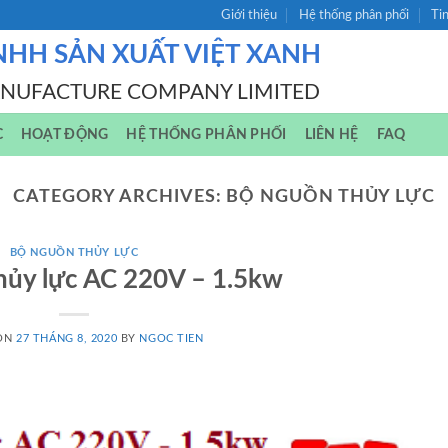
Giới thiệu
Hệ thống phân phối
Ti
NHH SẢN XUẤT VIỆT XANH
ANUFACTURE COMPANY LIMITED
C
HOẠT ĐỘNG
HỆ THỐNG PHÂN PHỐI
LIÊN HỆ
FAQ
CATEGORY ARCHIVES:
BỘ NGUỒN THỦY LỰC
BỘ NGUỒN THỦY LỰC
hủy lực AC 220V – 1.5kw
 ON
27 THÁNG 8, 2020
BY
NGOC TIEN