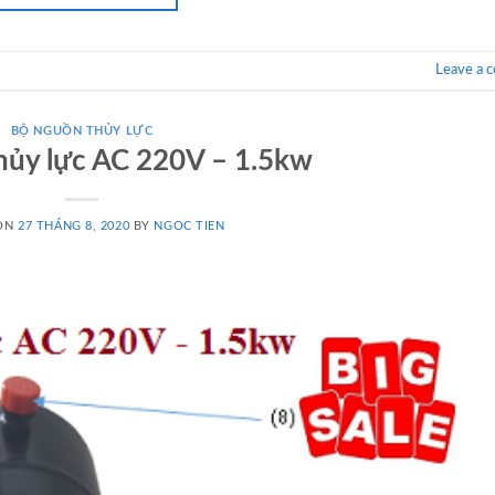
Leave a 
BỘ NGUỒN THỦY LỰC
hủy lực AC 220V – 1.5kw
 ON
27 THÁNG 8, 2020
BY
NGOC TIEN