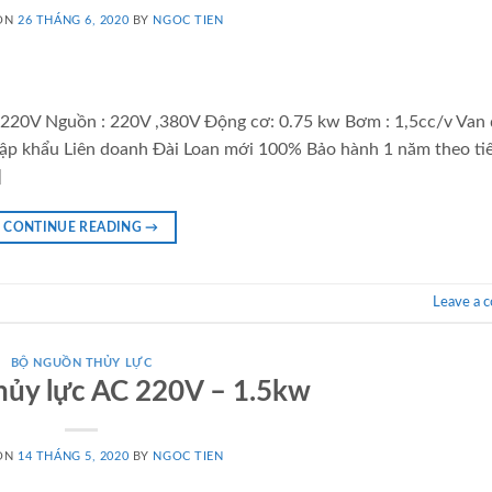
 ON
26 THÁNG 6, 2020
BY
NGOC TIEN
220V Nguồn : 220V ,380V Động cơ: 0.75 kw Bơm : 1,5cc/v Van 
nhập khẩu Liên doanh Đài Loan mới 100% Bảo hành 1 năm theo ti
]
CONTINUE READING
→
Leave a 
BỘ NGUỒN THỦY LỰC
hủy lực AC 220V – 1.5kw
 ON
14 THÁNG 5, 2020
BY
NGOC TIEN