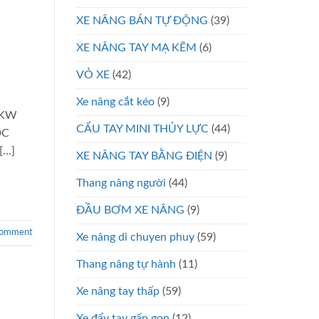
XE NÂNG BÁN TỰ ĐỘNG
(39)
XE NÂNG TAY MẠ KẼM
(6)
VỎ XE
(42)
Xe nâng cắt kéo
(9)
.6KW
CẨU TAY MINI THỦY LỰC
(44)
DC
[…]
XE NÂNG TAY BẰNG ĐIỆN
(9)
Thang nâng người
(44)
ĐẦU BƠM XE NÂNG
(9)
comment
Xe nâng di chuyen phuy
(59)
Thang nâng tự hành
(11)
Xe nâng tay thấp
(59)
Xe đẩy tay gấp gọn
(12)