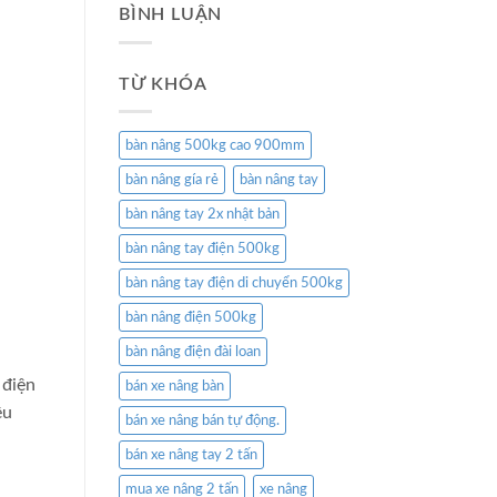
BÌNH LUẬN
TỪ KHÓA
bàn nâng 500kg cao 900mm
bàn nâng gía rẻ
bàn nâng tay
bàn nâng tay 2x nhật bản
bàn nâng tay điện 500kg
bàn nâng tay điện di chuyển 500kg
bàn nâng điện 500kg
bàn nâng điện đài loan
 điện
bán xe nâng bàn
êu
bán xe nâng bán tự động.
bán xe nâng tay 2 tấn
mua xe nâng 2 tấn
xe nâng