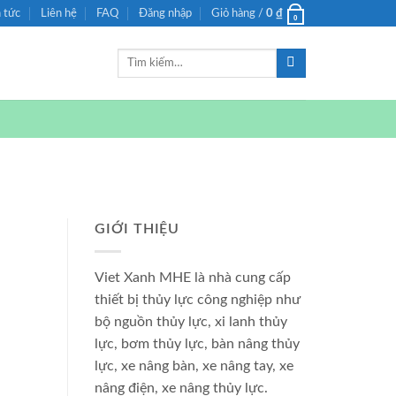
n tức
Liên hệ
FAQ
Đăng nhập
Giỏ hàng /
0
₫
0
Tìm
kiếm:
GIỚI THIỆU
Viet Xanh MHE là nhà cung cấp
thiết bị thủy lực công nghiệp như
bộ nguồn thủy lực, xi lanh thủy
lực, bơm thủy lực, bàn nâng thủy
lực, xe nâng bàn, xe nâng tay, xe
nâng điện, xe nâng thủy lực.