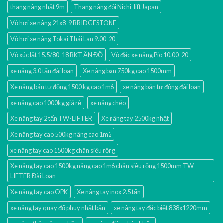
thang nâng nhật 9m
Thang nâng đôi Nichi-lift Japan
Vỏ hơi xe nâng 21x8-9 BRIDGESTONE
Vỏ hơi xe nâng Tokai Thái Lan 9.00-20
Vỏ xúc lật 15.5/80-18 BKT ẤN ĐỘ
Vỏ đặc xe nâng Pio 10.00-20
xe nâng 3.0 tấn đài loan
Xe nâng bàn 750kg cao 1500mm
Xe nâng bán tự động 1500 kg cao 1m6
xe nâng bán tự động đài loan
xe nâng cao 1000kg giá rẻ
xe nâng chéo
Xe nâng tay 2 tấn TW-LIFTER
Xe nâng tay 2500kg nhật
Xe nâng tay cao 500kg nâng cao 1m2
xe nâng tay cao 1500kg chân siêu rộng
Xe nâng tay cao 1500kg nâng cao 1m6 chân siêu rộng 1500mm TW-
LIFTER Đài Loan
Xe nâng tay cao OPK
Xe nâng tay inox 2.5 tấn
xe nâng tay quay đổ phuy nhật bản
xe nâng tay đặc biệt 838x1220mm