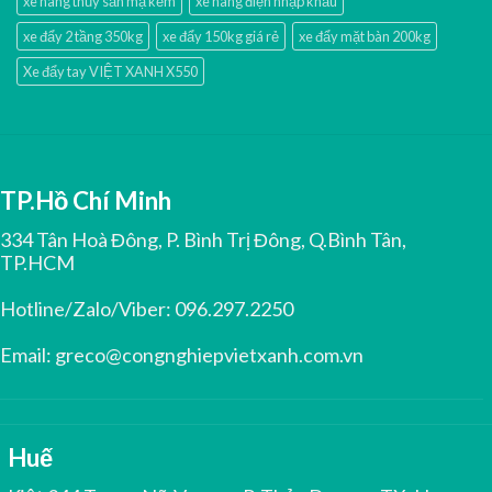
xe nâng thủy sản mạ kẽm
xe nâng điện nhập khấu
xe đẩy 2 tầng 350kg
xe đẩy 150kg giá rẻ
xe đẩy mặt bàn 200kg
Xe đẩy tay VIỆT XANH X550
TP.Hồ Chí Minh
334 Tân Hoà Đông, P. Bình Trị Đông, Q.Bình Tân,
TP.HCM
Hotline/Zalo/Viber:
096.297.2250
Email:
greco@congnghiepvietxanh.com.vn
Huế