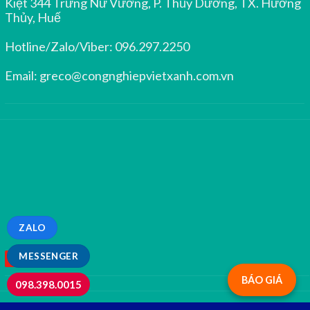
Kiệt 344 Trưng Nữ Vương, P. Thủy Dương, TX. Hương
Thủy, Huế
Hotline/Zalo/Viber:
096.297.2250
Email:
greco@congnghiepvietxanh.com.vn
ZALO
MESSENGER
BÁO GIÁ
098.398.0015