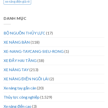
xe nâng điện giá rẻ
DANH MỤC
BỘ NGUỒN THỦY LỰC
(17)
XE NÂNG BÀN
(118)
XE-NANG-TAYCANG-SIEU-RONG
(1)
XE ĐẨY HAI TẦNG
(18)
XE NÂNG TAY
(213)
XE NÂNG ĐIỆN NGỒI LÁI
(2)
Xe nâng tay gắn cân
(20)
Thủy lực công nghiệp
(1.529)
Xe nâng điện cao
(3)