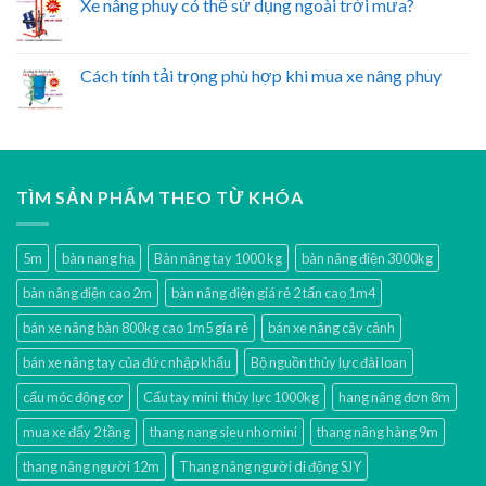
Xe nâng phuy có thể sử dụng ngoài trời mưa?
Cách tính tải trọng phù hợp khi mua xe nâng phuy
TÌM SẢN PHẨM THEO TỪ KHÓA
5m
bàn nang hạ
Bàn nâng tay 1000 kg
bàn nâng điện 3000kg
bàn nâng điện cao 2m
bàn nâng điện giá rẻ 2 tấn cao 1m4
bán xe nâng bàn 800kg cao 1m5 gía rẻ
bán xe nâng cây cảnh
bán xe nâng tay của đức nhập khẩu
Bộ nguồn thủy lực đài loan
cẩu móc động cơ
Cẩu tay mini thủy lực 1000kg
hang nâng đơn 8m
mua xe đẩy 2 tầng
thang nang sieu nho mini
thang nâng hàng 9m
thang nâng người 12m
Thang nâng người di động SJY