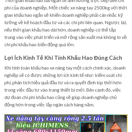
Thời gian khấu hao dài ngắn sẽ ảnh hưởng trực tiếp đến chi
phí của doanh nghiệp. Một chiếc xe nâng tay 2500kg với thời
gian khấu hao ngắn sẽ khiến doanh nghiệp phải cân nhắc kỹ
lưỡng về kế hoạch đầu tư và các chi phí liên quan. Ngược lại,
nếu thời gian khấu hao dài hơn, doanh nghiệp có thể tập
trung vào việc phát triển và mở rộng sản xuất mà không lo về
chi phí khấu hao biến động quá lớn.
Lợi Ích Kinh Tế Khi Tính Khấu Hao Đúng Cách
Khi tính toán khấu hao xe nâng tay một cách chính xác, doanh
nghiệp sẽ có được những lợi ích kinh tế như: kiểm soát chi
phí, phân tích hiệu quả đầu tư và ra quyết định kịp thời hơn
trong việc đầu tư vào trang thiết bị mới. Bên cạnh đó, việc
dự đoán chi phí khấu hao cũng sẽ giúp doanh nghiệp chủ
động hơn trong việc lập ngân sách hàng năm.