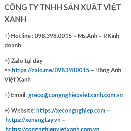
CÔNG TY TNHH SẢN XUẤT VIỆT
XANH
+)
Hotline : 098.398.0015 – Ms.Anh – P.Kinh
doanh
+)
Zalo tại đây
=>
https://zalo.me/0983980015
– Hồng Anh
Việt Xanh
+) Email:
greco@congnghiepvietxanh.com.vn
+) Website:
https://xecongnghiep.com
–
https://xenangtay.vn
–
https://congnghiepvietxanh.com.vn