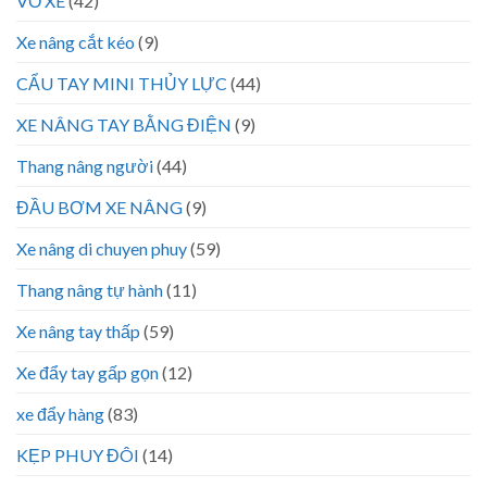
VỎ XE
(42)
Xe nâng cắt kéo
(9)
CẨU TAY MINI THỦY LỰC
(44)
XE NÂNG TAY BẰNG ĐIỆN
(9)
Thang nâng người
(44)
ĐẦU BƠM XE NÂNG
(9)
Xe nâng di chuyen phuy
(59)
Thang nâng tự hành
(11)
Xe nâng tay thấp
(59)
Xe đẩy tay gấp gọn
(12)
xe đẩy hàng
(83)
KẸP PHUY ĐÔI
(14)