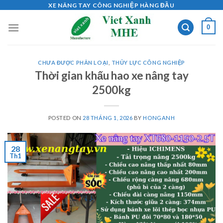
Skip
XE NÂNG TAY CÔNG NGHIỆP HÀNG ĐẦU
to
0
content
CHƯA ĐƯỢC PHÂN LOẠI
,
THỦY LỰC CÔNG NGHIỆP
Thời gian khấu hao xe nâng tay
2500kg
POSTED ON
28 THÁNG 1, 2026
BY
HONGANH
28
Th1