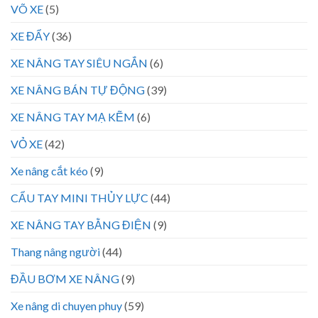
VÕ XE
(5)
XE ĐẨY
(36)
XE NÂNG TAY SIÊU NGẮN
(6)
XE NÂNG BÁN TỰ ĐỘNG
(39)
XE NÂNG TAY MẠ KẼM
(6)
VỎ XE
(42)
Xe nâng cắt kéo
(9)
CẨU TAY MINI THỦY LỰC
(44)
XE NÂNG TAY BẰNG ĐIỆN
(9)
Thang nâng người
(44)
ĐẦU BƠM XE NÂNG
(9)
Xe nâng di chuyen phuy
(59)