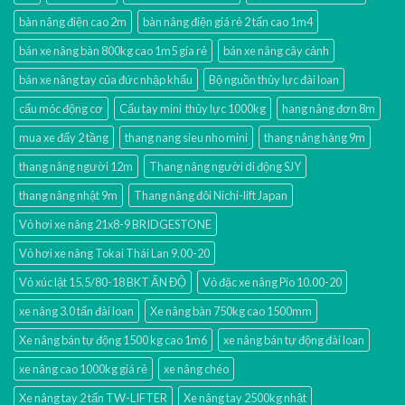
bàn nâng điện cao 2m
bàn nâng điện giá rẻ 2 tấn cao 1m4
bán xe nâng bàn 800kg cao 1m5 gía rẻ
bán xe nâng cây cảnh
bán xe nâng tay của đức nhập khẩu
Bộ nguồn thủy lực đài loan
cẩu móc động cơ
Cẩu tay mini thủy lực 1000kg
hang nâng đơn 8m
mua xe đẩy 2 tầng
thang nang sieu nho mini
thang nâng hàng 9m
thang nâng người 12m
Thang nâng người di động SJY
thang nâng nhật 9m
Thang nâng đôi Nichi-lift Japan
Vỏ hơi xe nâng 21x8-9 BRIDGESTONE
Vỏ hơi xe nâng Tokai Thái Lan 9.00-20
Vỏ xúc lật 15.5/80-18 BKT ẤN ĐỘ
Vỏ đặc xe nâng Pio 10.00-20
xe nâng 3.0 tấn đài loan
Xe nâng bàn 750kg cao 1500mm
Xe nâng bán tự động 1500 kg cao 1m6
xe nâng bán tự động đài loan
xe nâng cao 1000kg giá rẻ
xe nâng chéo
Xe nâng tay 2 tấn TW-LIFTER
Xe nâng tay 2500kg nhật