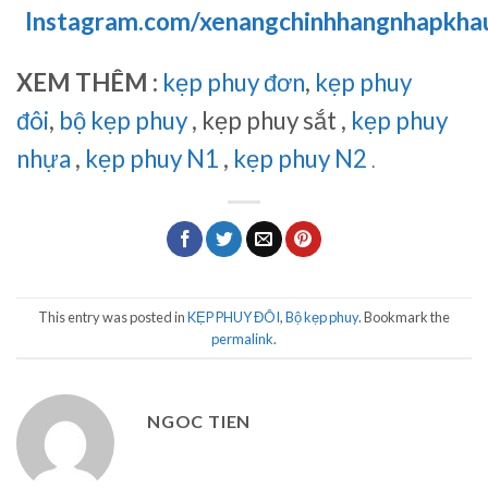
Instagram.com/xenangchinhhangnhapkha
XEM THÊM :
kẹp phuy đơn
,
kẹp phuy
đôi
,
bộ kẹp phuy
, kẹp phuy sắt ,
kẹp phuy
nhựa
,
kẹp phuy N1
,
kẹp phuy N2
.
This entry was posted in
KẸP PHUY ĐÔI
,
Bộ kẹp phuy
. Bookmark the
permalink
.
NGOC TIEN