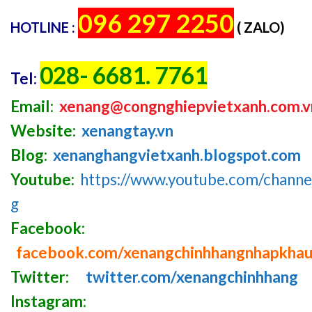
096 297 2250
HOTLINE :
( ZALO)
028- 6681. 7761
Tel:
Email:
xenang@congnghiepvietxanh.com.v
Website:
xenangtay.vn
Blog:
xenanghangvietxanh.blogspot.com
Youtube:
https://www.youtube.com/chan
g
Facebook:
facebook.com/xenangchinhhangnhapkha
Twitter:
twitter.com/xenangchinhhang
Instagram: