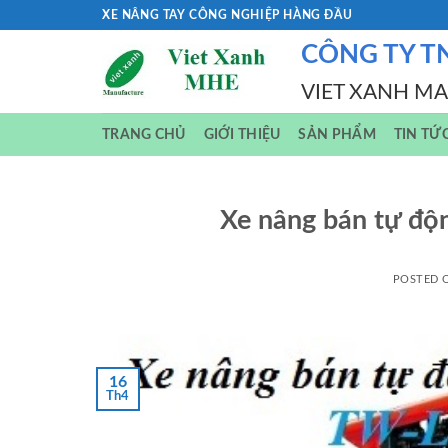
Skip
XE NÂNG TAY CÔNG NGHIỆP HÀNG ĐẦU
to
CÔNG TY T
content
VIET XANH M
TRANG CHỦ
GIỚI THIỆU
SẢN PHẨM
TIN TỨ
Xe nâng bán tự đ
POSTED
16
Th4