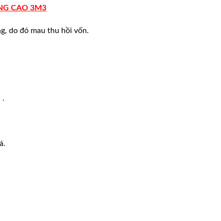
ÂNG CAO 3M3
ng, do đó mau thu hồi vốn.
 .
á.