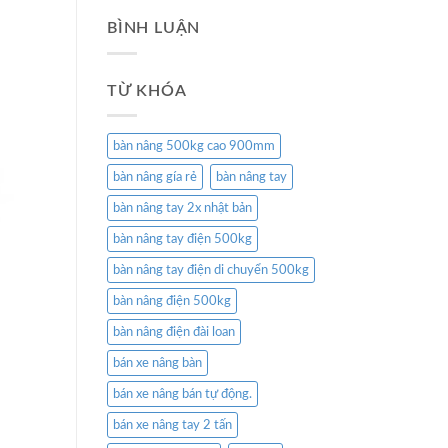
BÌNH LUẬN
TỪ KHÓA
bàn nâng 500kg cao 900mm
bàn nâng gía rẻ
bàn nâng tay
bàn nâng tay 2x nhật bản
bàn nâng tay điện 500kg
bàn nâng tay điện di chuyển 500kg
bàn nâng điện 500kg
bàn nâng điện đài loan
bán xe nâng bàn
bán xe nâng bán tự động.
bán xe nâng tay 2 tấn