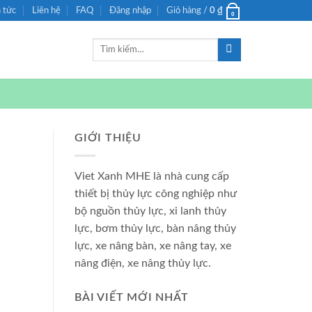
n tức
Liên hệ
FAQ
Đăng nhập
Giỏ hàng /
0
₫
0
Tìm
kiếm:
GIỚI THIỆU
Viet Xanh MHE là nhà cung cấp
thiết bị thủy lực công nghiệp như
bộ nguồn thủy lực, xi lanh thủy
lực, bơm thủy lực, bàn nâng thủy
lực, xe nâng bàn, xe nâng tay, xe
nâng điện, xe nâng thủy lực.
BÀI VIẾT MỚI NHẤT