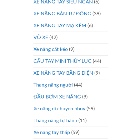
XE NÂNG TAY SIÊU NGẮN
(6)
XE NÂNG BÁN TỰ ĐỘNG
(39)
XE NÂNG TAY MẠ KẼM
(6)
VỎ XE
(42)
Xe nâng cắt kéo
(9)
CẨU TAY MINI THỦY LỰC
(44)
XE NÂNG TAY BẰNG ĐIỆN
(9)
Thang nâng người
(44)
ĐẦU BƠM XE NÂNG
(9)
Xe nâng di chuyen phuy
(59)
Thang nâng tự hành
(11)
Xe nâng tay thấp
(59)