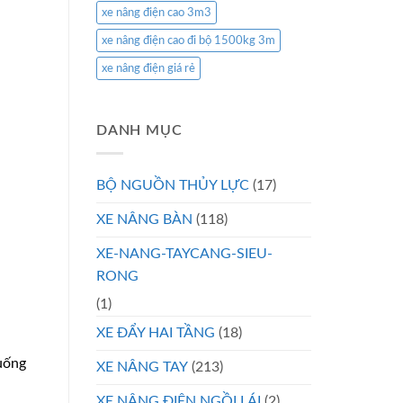
xe nâng điện cao 3m3
xe nâng điện cao đi bộ 1500kg 3m
xe nâng điện giá rẻ
DANH MỤC
BỘ NGUỒN THỦY LỰC
(17)
XE NÂNG BÀN
(118)
XE-NANG-TAYCANG-SIEU-
RONG
(1)
XE ĐẨY HAI TẦNG
(18)
xuống
XE NÂNG TAY
(213)
XE NÂNG ĐIỆN NGỒI LÁI
(2)