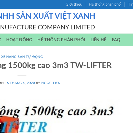
Giới thiệu
Hệ thống phân phối
Ti
NHH SẢN XUẤT VIỆT XANH
ANUFACTURE COMPANY LIMITED
C
HOẠT ĐỘNG
HỆ THỐNG PHÂN PHỐI
LIÊN HỆ
FAQ
XE NÂNG BÁN TỰ ĐỘNG
ộng 1500kg cao 3m3 TW-LIFTER
 ON
16 THÁNG 4, 2020
BY
NGOC TIEN