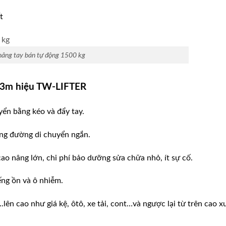
t
nâng tay bán tự động 1500 kg
3.3m
hiệu TW-LIFTER
yển bằng kéo và đẩy tay.
ãng đường di chuyển ngắn.
 cao nâng lớn, chi phí bảo dưỡng sửa chữa nhỏ, ít sự cố.
ếng ồn và ô nhiễm.
lên cao như giá kệ, ôtô, xe tải, cont…và ngược lại từ trên cao 