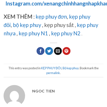
Instagram.com/xenangchinhhangnhapkha
XEM THÊM :
kẹp phuy đơn
,
kẹp phuy
đôi
,
bộ kẹp phuy
, kẹp phuy sắt ,
kẹp phuy
nhựa
,
kẹp phuy N1
,
kẹp phuy N2
.
This entry was posted in
KẸP PHUY ĐÔI
,
Bộ kẹp phuy
. Bookmark the
permalink
.
NGOC TIEN