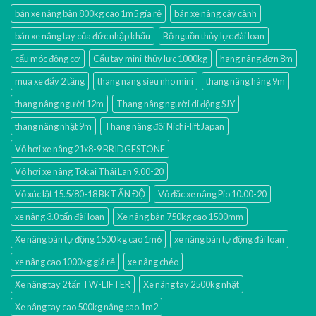
bán xe nâng bàn 800kg cao 1m5 gía rẻ
bán xe nâng cây cảnh
bán xe nâng tay của đức nhập khẩu
Bộ nguồn thủy lực đài loan
cẩu móc động cơ
Cẩu tay mini thủy lực 1000kg
hang nâng đơn 8m
mua xe đẩy 2 tầng
thang nang sieu nho mini
thang nâng hàng 9m
thang nâng người 12m
Thang nâng người di động SJY
thang nâng nhật 9m
Thang nâng đôi Nichi-lift Japan
Vỏ hơi xe nâng 21x8-9 BRIDGESTONE
Vỏ hơi xe nâng Tokai Thái Lan 9.00-20
Vỏ xúc lật 15.5/80-18 BKT ẤN ĐỘ
Vỏ đặc xe nâng Pio 10.00-20
xe nâng 3.0 tấn đài loan
Xe nâng bàn 750kg cao 1500mm
Xe nâng bán tự động 1500 kg cao 1m6
xe nâng bán tự động đài loan
xe nâng cao 1000kg giá rẻ
xe nâng chéo
Xe nâng tay 2 tấn TW-LIFTER
Xe nâng tay 2500kg nhật
Xe nâng tay cao 500kg nâng cao 1m2