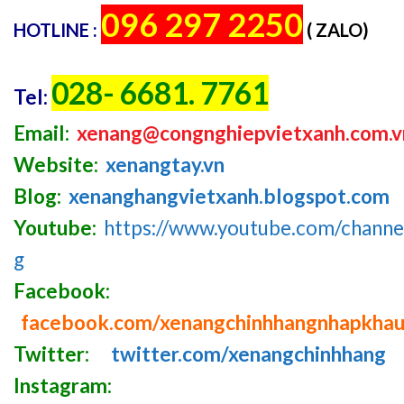
096 297 2250
HOTLINE :
( ZALO)
028- 6681. 7761
Tel:
Email:
xenang@congnghiepvietxanh.com.v
Website:
xenangtay.vn
Blog:
xenanghangvietxanh.blogspot.com
Youtube:
https://www.youtube.com/chan
g
Facebook:
facebook.com/xenangchinhhangnhapkha
Twitter:
twitter.com/xenangchinhhang
Instagram: