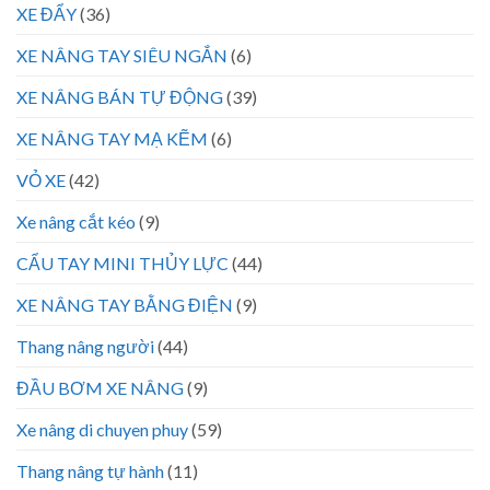
XE ĐẨY
(36)
XE NÂNG TAY SIÊU NGẮN
(6)
XE NÂNG BÁN TỰ ĐỘNG
(39)
XE NÂNG TAY MẠ KẼM
(6)
VỎ XE
(42)
Xe nâng cắt kéo
(9)
CẨU TAY MINI THỦY LỰC
(44)
XE NÂNG TAY BẰNG ĐIỆN
(9)
Thang nâng người
(44)
ĐẦU BƠM XE NÂNG
(9)
Xe nâng di chuyen phuy
(59)
Thang nâng tự hành
(11)