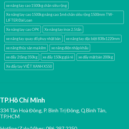
xe nâng tay cao 1500kg chân siêu rộng
Xe nâng tay cao 1500kg nâng cao 1m6 chân siêu rộng 1500mm TW-
LIFTER Đài Loan
Xe nâng tay cao OPK
Xe nâng tay inox 2.5 tấn
xe nâng tay quay đổ phuy nhật bản
xe nâng tay đặc biệt 838x1220mm
xe nâng thủy sản mạ kẽm
xe nâng điện nhập khấu
xe đẩy 2 tầng 350kg
xe đẩy 150kg giá rẻ
xe đẩy mặt bàn 200kg
Xe đẩy tay VIỆT XANH X550
TP.Hồ Chí Minh
334 Tân Hoà Đông, P. Bình Trị Đông, Q.Bình Tân,
TP.HCM
Hotline/Zalo/Viber:
096.297.2250