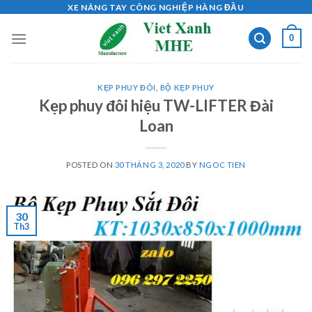
Skip
XE NÂNG TAY CÔNG NGHIỆP HÀNG ĐẦU
to
0
content
KẸP PHUY ĐÔI
,
BỘ KẸP PHUY
Kẹp phuy đôi hiệu TW-LIFTER Đài
Loan
POSTED ON
30 THÁNG 3, 2020
BY
NGOC TIEN
30
Th3