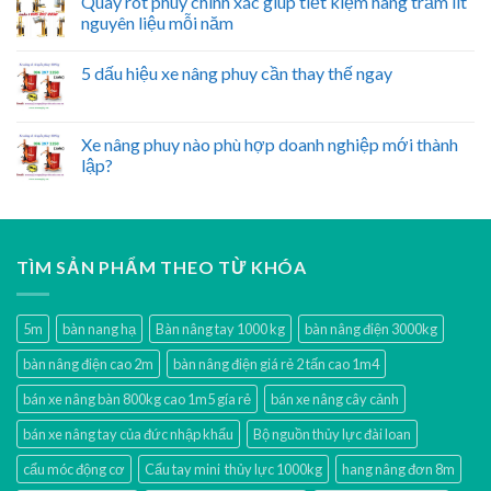
Quay rót phuy chính xác giúp tiết kiệm hàng trăm lít
nguyên liệu mỗi năm
5 dấu hiệu xe nâng phuy cần thay thế ngay
Xe nâng phuy nào phù hợp doanh nghiệp mới thành
lập?
TÌM SẢN PHẨM THEO TỪ KHÓA
5m
bàn nang hạ
Bàn nâng tay 1000 kg
bàn nâng điện 3000kg
bàn nâng điện cao 2m
bàn nâng điện giá rẻ 2 tấn cao 1m4
bán xe nâng bàn 800kg cao 1m5 gía rẻ
bán xe nâng cây cảnh
bán xe nâng tay của đức nhập khẩu
Bộ nguồn thủy lực đài loan
cẩu móc động cơ
Cẩu tay mini thủy lực 1000kg
hang nâng đơn 8m