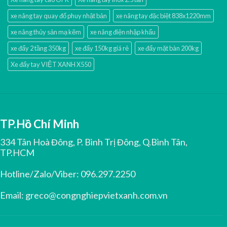
xe nâng tay quay đổ phuy nhật bản
xe nâng tay đặc biệt 838x1220mm
xe nâng thủy sản mạ kẽm
xe nâng điện nhập khấu
xe đẩy 2 tầng 350kg
xe đẩy 150kg giá rẻ
xe đẩy mặt bàn 200kg
Xe đẩy tay VIỆT XANH X550
TP.Hồ Chí Minh
334 Tân Hoà Đông, P. Bình Trị Đông, Q.Bình Tân,
TP.HCM
Hotline/Zalo/Viber:
096.297.2250
Email:
greco@congnghiepvietxanh.com.vn