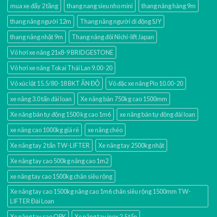
mua xe đẩy 2 tầng
thang nang sieu nho mini
thang nâng hàng 9m
thang nâng người 12m
Thang nâng người di động SJY
thang nâng nhật 9m
Thang nâng đôi Nichi-lift Japan
Vỏ hơi xe nâng 21x8-9 BRIDGESTONE
Vỏ hơi xe nâng Tokai Thái Lan 9.00-20
Vỏ xúc lật 15.5/80-18 BKT ẤN ĐỘ
Vỏ đặc xe nâng Pio 10.00-20
xe nâng 3.0 tấn đài loan
Xe nâng bàn 750kg cao 1500mm
Xe nâng bán tự động 1500 kg cao 1m6
xe nâng bán tự động đài loan
xe nâng cao 1000kg giá rẻ
xe nâng chéo
Xe nâng tay 2 tấn TW-LIFTER
Xe nâng tay 2500kg nhật
Xe nâng tay cao 500kg nâng cao 1m2
xe nâng tay cao 1500kg chân siêu rộng
Xe nâng tay cao 1500kg nâng cao 1m6 chân siêu rộng 1500mm TW-
LIFTER Đài Loan
Xe nâng tay cao OPK
Xe nâng tay inox 2.5 tấn