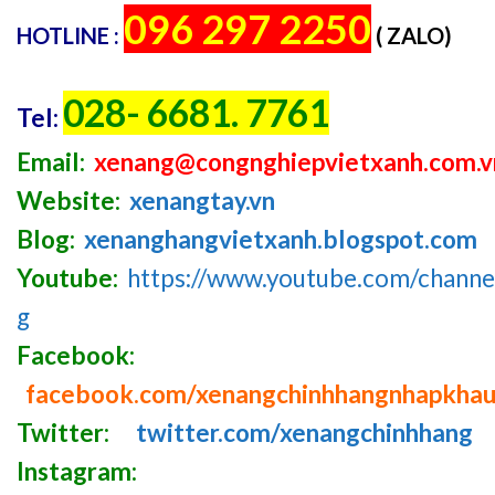
096 297 2250
HOTLINE :
( ZALO)
028- 6681. 7761
Tel:
Email:
xenang@congnghiepvietxanh.com.v
Website:
xenangtay.vn
Blog:
xenanghangvietxanh.blogspot.com
Youtube:
https://www.youtube.com/chan
g
Facebook:
facebook.com/xenangchinhhangnhapkha
Twitter:
twitter.com/xenangchinhhang
Instagram: