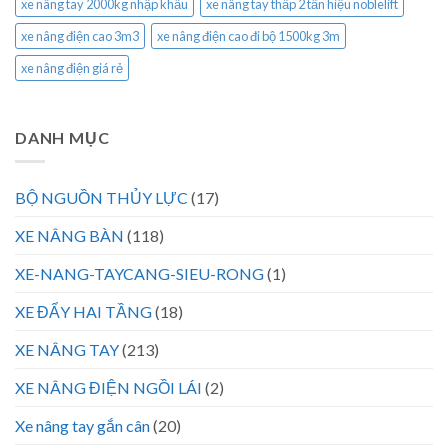
xe nâng tay 2000kg nhập khẩu
xe nâng tay thấp 2 tấn hiệu noblelift
xe nâng điện cao 3m3
xe nâng điện cao đi bộ 1500kg 3m
xe nâng điện giá rẻ
DANH MỤC
BỘ NGUỒN THỦY LỰC
(17)
XE NÂNG BÀN
(118)
XE-NANG-TAYCANG-SIEU-RONG
(1)
XE ĐẨY HAI TẦNG
(18)
XE NÂNG TAY
(213)
XE NÂNG ĐIỆN NGỒI LÁI
(2)
Xe nâng tay gắn cân
(20)