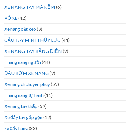
XE NÂNG TAY MẠ KẼM
(6)
VỎ XE
(42)
Xe nâng cắt kéo
(9)
CẨU TAY MINI THỦY LỰC
(44)
XE NÂNG TAY BẰNG ĐIỆN
(9)
Thang nâng người
(44)
ĐẦU BƠM XE NÂNG
(9)
Xe nâng di chuyen phuy
(59)
Thang nâng tự hành
(11)
Xe nâng tay thấp
(59)
Xe đẩy tay gấp gọn
(12)
xe đẩy hàng
(83)