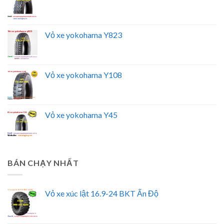
Vỏ xe yokohama Y823
Vỏ xe yokohama Y108
Vỏ xe yokohama Y45
BÁN CHẠY NHẤT
Vỏ xe xúc lật 16.9-24 BKT Ấn Độ