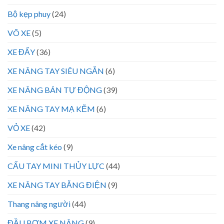
Bộ kẹp phuy
(24)
VÕ XE
(5)
XE ĐẨY
(36)
XE NÂNG TAY SIÊU NGẮN
(6)
XE NÂNG BÁN TỰ ĐỘNG
(39)
XE NÂNG TAY MẠ KẼM
(6)
VỎ XE
(42)
Xe nâng cắt kéo
(9)
CẨU TAY MINI THỦY LỰC
(44)
XE NÂNG TAY BẰNG ĐIỆN
(9)
Thang nâng người
(44)
ĐẦU BƠM XE NÂNG
(9)