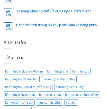
Th8
Xe nâng phuy có thể sử dụng ngoài trời mưa?
05
Th8
Cách tính tải trọng phù hợp khi mua xe nâng phuy
05
Th8
BÌNH LUẬN
TỪ KHÓA
bàn nâng 500kg cao 900mm
bàn nâng gía rẻ
bàn nâng tay
bàn nâng tay 2x nhật bản
bàn nâng tay điện 500kg
bàn nâng tay điện di chuyển 500kg
bàn nâng điện 500kg
bàn nâng điện đài loan
bán xe nâng bàn
bán xe nâng bán tự động.
bán xe nâng tay 2 tấn
mua xe nâng 2 tấn
xe nâng