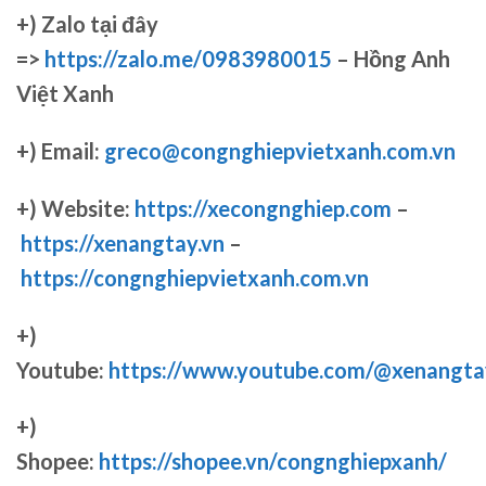
+)
Zalo tại đây
=>
https://zalo.me/0983980015
– Hồng Anh
Việt Xanh
+) Email:
greco@congnghiepvietxanh.com.vn
+) Website:
https://xecongnghiep.com
–
https://xenangtay.vn
–
https://congnghiepvietxanh.com.vn
+)
Youtube:
https://www.youtube.com/@xenangta
+)
Shopee:
https://shopee.vn/congnghiepxanh/