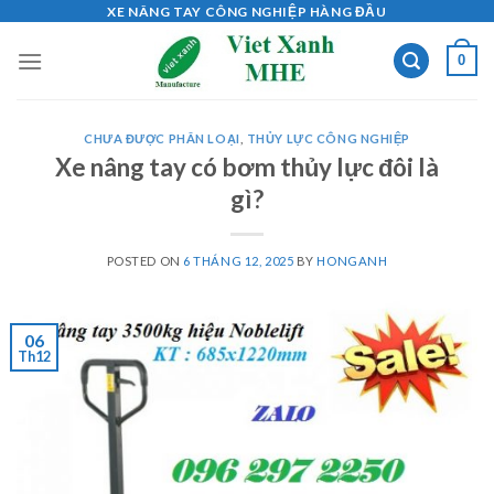
Skip
XE NÂNG TAY CÔNG NGHIỆP HÀNG ĐẦU
to
0
content
CHƯA ĐƯỢC PHÂN LOẠI
,
THỦY LỰC CÔNG NGHIỆP
Xe nâng tay có bơm thủy lực đôi là
gì?
POSTED ON
6 THÁNG 12, 2025
BY
HONGANH
06
Th12