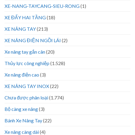
XE-NANG-TAYCANG-SIEU-RONG
(1)
XE ĐẨY HAI TẦNG
(18)
XE NÂNG TAY
(213)
XE NÂNG ĐIỆN NGỒI LÁI
(2)
Xe nâng tay gắn cân
(20)
Thủy lực công nghiệp
(1.528)
Xe nâng điện cao
(3)
XE NÂNG TAY INOX
(22)
Chưa được phân loại
(1.774)
Bộ càng xe nâng
(3)
Bánh Xe Nâng Tay
(22)
Xe nâng càng dài
(4)