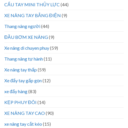
CẨU TAY MINI THỦY LỰC
(44)
XE NÂNG TAY BẰNG ĐIỆN
(9)
Thang nâng người
(44)
ĐẦU BƠM XE NÂNG
(9)
Xe nâng di chuyen phuy
(59)
Thang nâng tự hành
(11)
Xe nâng tay thấp
(59)
Xe đẩy tay gấp gọn
(12)
xe đẩy hàng
(83)
KẸP PHUY ĐÔI
(14)
XE NÂNG TAY CAO
(90)
xe nâng tay cắt kéo
(15)