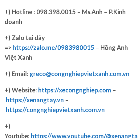
+)
Hotline : 098.398.0015 – Ms.Anh – P.Kinh
doanh
+)
Zalo tại đây
=>
https://zalo.me/0983980015
– Hồng Anh
Việt Xanh
+) Email:
greco@congnghiepvietxanh.com.vn
+) Website:
https://xecongnghiep.com
–
https://xenangtay.vn
–
https://congnghiepvietxanh.com.vn
+)
Youtube:
https://www.youtube.com/@xenangta