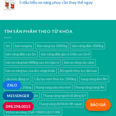
5 dấu hiệu xe nâng phuy cần thay thế ngay
TÌM SẢN PHẨM THEO TỪ KHÓA
5m
bàn nang hạ
Bàn nâng tay 1000 kg
bàn nâng điện 3000kg
bàn nâng điện cao 2m
bàn nâng điện giá rẻ 2 tấn cao 1m4
bán xe nâng bàn 800kg cao 1m5 gía rẻ
bán xe nâng cây cảnh
bán xe nâng tay của đức nhập khẩu
Bộ nguồn thủy lực đài loan
cẩu móc động cơ
Cẩu tay mini thủy lực 1000kg
hang nâng đơn 8m
ZALO
mua xe đẩy 2 tầng
thang nang sieu nho mini
thang nâng hàng 9m
thang nâng người 12m
Thang nâng người di động SJY
MESSENGER
thang nâng nhật 9m
Thang nâng đôi Nichi-lift Japan
BÁO GIÁ
098.398.0015
Vỏ hơi xe nâng 21x8-9 BRIDGESTONE