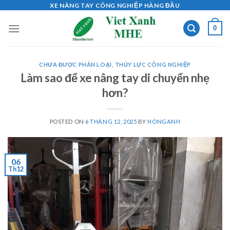
Skip
XE NÂNG TAY CÔNG NGHIỆP HÀNG ĐẦU
to
0
content
CHƯA ĐƯỢC PHÂN LOẠI
,
THỦY LỰC CÔNG NGHIỆP
Làm sao để xe nâng tay di chuyển nhẹ
hơn?
POSTED ON
6 THÁNG 12, 2025
BY
HONGANH
06
Th12