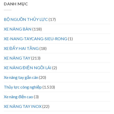
DANH MỤC
BỘ NGUỒN THỦY LỰC
(17)
XE NÂNG BÀN
(118)
XE-NANG-TAYCANG-SIEU-RONG
(1)
XE ĐẨY HAI TẦNG
(18)
XE NÂNG TAY
(213)
XE NÂNG ĐIỆN NGỒI LÁI
(2)
Xe nâng tay gắn cân
(20)
Thủy lực công nghiệp
(1.533)
Xe nâng điện cao
(3)
XE NÂNG TAY INOX
(22)