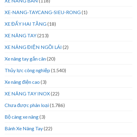
XE NÂNG BÀN
(118)
XE-NANG-TAYCANG-SIEU-RONG
(1)
XE ĐẨY HAI TẦNG
(18)
XE NÂNG TAY
(213)
XE NÂNG ĐIỆN NGỒI LÁI
(2)
Xe nâng tay gắn cân
(20)
Thủy lực công nghiệp
(1.540)
Xe nâng điện cao
(3)
XE NÂNG TAY INOX
(22)
Chưa được phân loại
(1.786)
Bộ càng xe nâng
(3)
Bánh Xe Nâng Tay
(22)