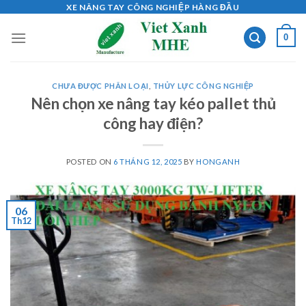
Skip
XE NÂNG TAY CÔNG NGHIỆP HÀNG ĐẦU
to
0
content
CHƯA ĐƯỢC PHÂN LOẠI
,
THỦY LỰC CÔNG NGHIỆP
Nên chọn xe nâng tay kéo pallet thủ
công hay điện?
POSTED ON
6 THÁNG 12, 2025
BY
HONGANH
06
Th12