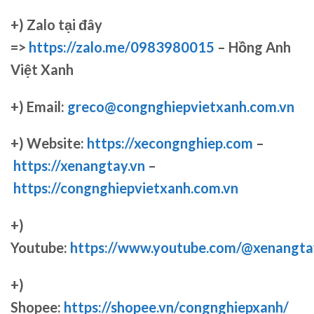
+)
Zalo tại đây
=>
https://zalo.me/0983980015
– Hồng Anh
Việt Xanh
+) Email:
greco@congnghiepvietxanh.com.vn
+) Website:
https://xecongnghiep.com
–
https://xenangtay.vn
–
https://congnghiepvietxanh.com.vn
+)
Youtube:
https://www.youtube.com/@xenangta
+)
Shopee:
https://shopee.vn/congnghiepxanh/