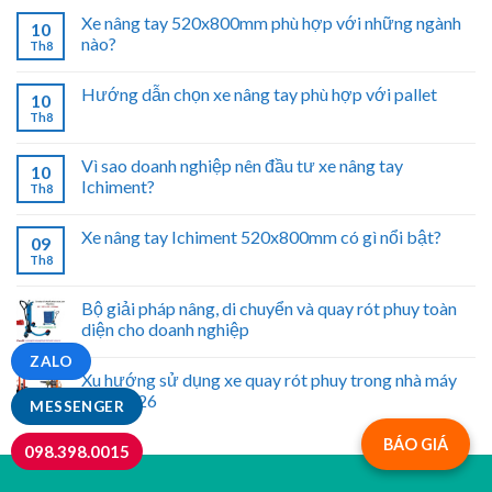
Xe nâng tay 520x800mm phù hợp với những ngành
10
nào?
Th8
Hướng dẫn chọn xe nâng tay phù hợp với pallet
10
Th8
Vì sao doanh nghiệp nên đầu tư xe nâng tay
10
Ichiment?
Th8
Xe nâng tay Ichiment 520x800mm có gì nổi bật?
09
Th8
Bộ giải pháp nâng, di chuyển và quay rót phuy toàn
diện cho doanh nghiệp
ZALO
Xu hướng sử dụng xe quay rót phuy trong nhà máy
năm 2026
MESSENGER
BÁO GIÁ
098.398.0015