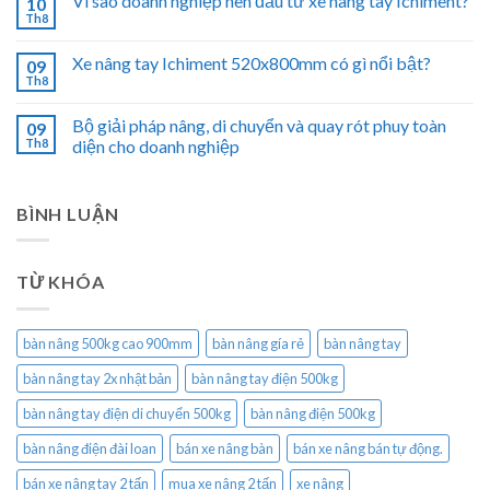
Vì sao doanh nghiệp nên đầu tư xe nâng tay Ichiment?
10
Th8
Xe nâng tay Ichiment 520x800mm có gì nổi bật?
09
Th8
Bộ giải pháp nâng, di chuyển và quay rót phuy toàn
09
Th8
diện cho doanh nghiệp
BÌNH LUẬN
TỪ KHÓA
bàn nâng 500kg cao 900mm
bàn nâng gía rẻ
bàn nâng tay
bàn nâng tay 2x nhật bản
bàn nâng tay điện 500kg
bàn nâng tay điện di chuyển 500kg
bàn nâng điện 500kg
bàn nâng điện đài loan
bán xe nâng bàn
bán xe nâng bán tự động.
bán xe nâng tay 2 tấn
mua xe nâng 2 tấn
xe nâng