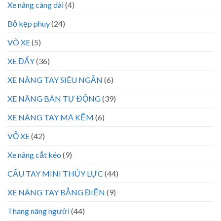
Xe nâng càng dài
(4)
Bộ kẹp phuy
(24)
VÕ XE
(5)
XE ĐẨY
(36)
XE NÂNG TAY SIÊU NGẮN
(6)
XE NÂNG BÁN TỰ ĐỘNG
(39)
XE NÂNG TAY MẠ KẼM
(6)
VỎ XE
(42)
Xe nâng cắt kéo
(9)
CẨU TAY MINI THỦY LỰC
(44)
XE NÂNG TAY BẰNG ĐIỆN
(9)
Thang nâng người
(44)