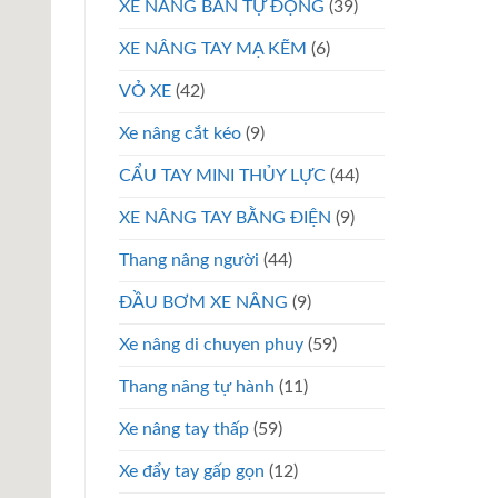
XE NÂNG BÁN TỰ ĐỘNG
(39)
XE NÂNG TAY MẠ KẼM
(6)
VỎ XE
(42)
Xe nâng cắt kéo
(9)
CẨU TAY MINI THỦY LỰC
(44)
XE NÂNG TAY BẰNG ĐIỆN
(9)
Thang nâng người
(44)
ĐẦU BƠM XE NÂNG
(9)
Xe nâng di chuyen phuy
(59)
Thang nâng tự hành
(11)
Xe nâng tay thấp
(59)
Xe đẩy tay gấp gọn
(12)