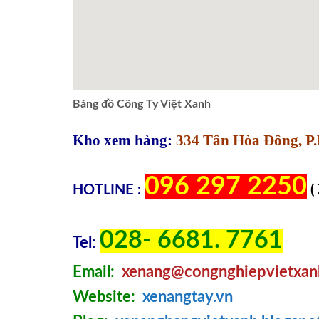
Bảng đồ Công Ty Việt Xanh
Kho xem hàng:
334 Tân Hòa Đông, P.
096 297 2250
HOTLINE :
(
028- 6681. 7761
Tel:
Email:
xenang@congnghiepvietxan
Website:
xenangtay.vn