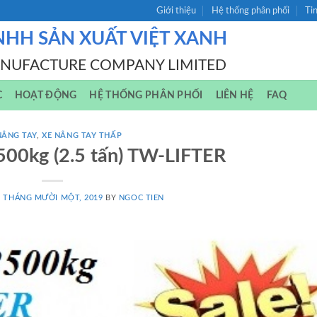
Giới thiệu
Hệ thống phân phối
Ti
NHH SẢN XUẤT VIỆT XANH
ANUFACTURE COMPANY LIMITED
C
HOẠT ĐỘNG
HỆ THỐNG PHÂN PHỐI
LIÊN HỆ
FAQ
NÂNG TAY
,
XE NÂNG TAY THẤP
500kg (2.5 tấn) TW-LIFTER
1 THÁNG MƯỜI MỘT, 2019
BY
NGOC TIEN