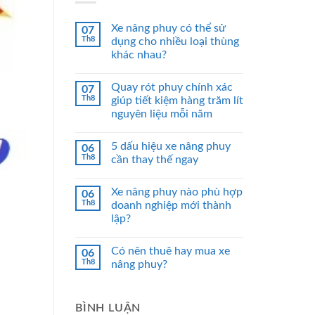
Xe nâng phuy có thể sử
07
Th8
dụng cho nhiều loại thùng
khác nhau?
Quay rót phuy chính xác
07
Th8
giúp tiết kiệm hàng trăm lít
nguyên liệu mỗi năm
5 dấu hiệu xe nâng phuy
06
Th8
cần thay thế ngay
Xe nâng phuy nào phù hợp
06
Th8
doanh nghiệp mới thành
lập?
Có nên thuê hay mua xe
06
Th8
nâng phuy?
BÌNH LUẬN