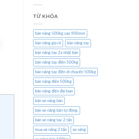
TỪ KHÓA
bàn nâng 500kg cao 900mm
bàn nâng gía rẻ
bàn nâng tay
bàn nâng tay 2x nhật bản
bàn nâng tay điện 500kg
bàn nâng tay điện di chuyển 500kg
bàn nâng điện 500kg
bàn nâng điện đài loan
bán xe nâng bàn
bán xe nâng bán tự động.
bán xe nâng tay 2 tấn
mua xe nâng 2 tấn
xe nâng