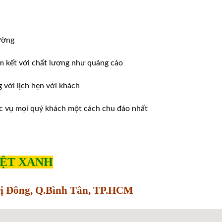
ường
m kết với chất lương như quảng cáo
ới lịch hẹn với khách
̣c vụ mọi quý khách một cách chu đáo nhất
IỆT XANH
Trị Đông, Q.Bình Tân, TP.HCM