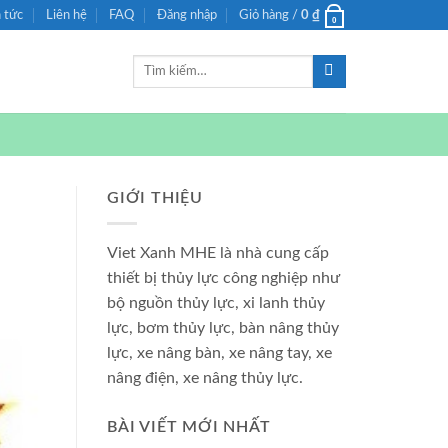
n tức
Liên hệ
FAQ
Đăng nhập
Giỏ hàng /
0
₫
0
Tìm
kiếm:
GIỚI THIỆU
Viet Xanh MHE là nhà cung cấp
thiết bị thủy lực công nghiệp như
bộ nguồn thủy lực, xi lanh thủy
lực, bơm thủy lực, bàn nâng thủy
lực, xe nâng bàn, xe nâng tay, xe
nâng điện, xe nâng thủy lực.
BÀI VIẾT MỚI NHẤT