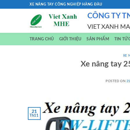
Skip
XE NÂNG TAY CÔNG NGHIỆP HÀNG ĐẦU
to
CÔNG TY T
content
VIET XANH M
TRANG CHỦ
GIỚI THIỆU
SẢN PHẨM
TIN TỨ
XE 
Xe nâng tay 2
POSTED ON
2
21
Th11