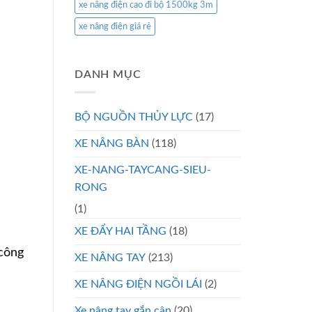
xe nâng điện cao đi bộ 1500kg 3m
xe nâng điện giá rẻ
DANH MỤC
BỘ NGUỒN THỦY LỰC
(17)
XE NÂNG BÀN
(118)
XE-NANG-TAYCANG-SIEU-
RONG
(1)
XE ĐẨY HAI TẦNG
(18)
 công
XE NÂNG TAY
(213)
XE NÂNG ĐIỆN NGỒI LÁI
(2)
Xe nâng tay gắn cân
(20)