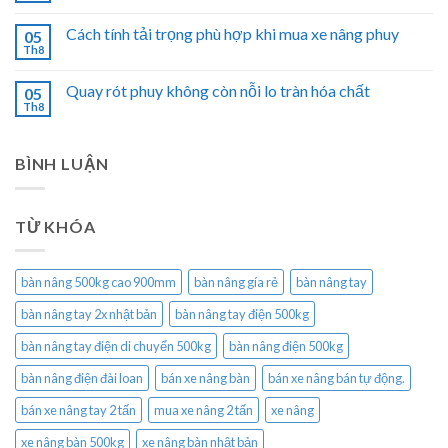
Cách tính tải trọng phù hợp khi mua xe nâng phuy
05
Th8
Quay rót phuy không còn nỗi lo tràn hóa chất
05
Th8
BÌNH LUẬN
TỪ KHÓA
bàn nâng 500kg cao 900mm
bàn nâng gía rẻ
bàn nâng tay
bàn nâng tay 2x nhật bản
bàn nâng tay điện 500kg
bàn nâng tay điện di chuyển 500kg
bàn nâng điện 500kg
bàn nâng điện đài loan
bán xe nâng bàn
bán xe nâng bán tự động.
bán xe nâng tay 2 tấn
mua xe nâng 2 tấn
xe nâng
xe nâng bàn 500kg
xe nâng bàn nhật bản