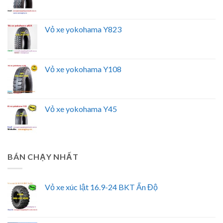
Vỏ xe yokohama Y823
Vỏ xe yokohama Y108
Vỏ xe yokohama Y45
BÁN CHẠY NHẤT
Vỏ xe xúc lật 16.9-24 BKT Ấn Độ