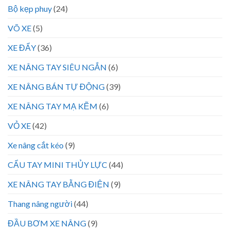
Bộ kẹp phuy
(24)
VÕ XE
(5)
XE ĐẨY
(36)
XE NÂNG TAY SIÊU NGẮN
(6)
XE NÂNG BÁN TỰ ĐỘNG
(39)
XE NÂNG TAY MẠ KẼM
(6)
VỎ XE
(42)
Xe nâng cắt kéo
(9)
CẨU TAY MINI THỦY LỰC
(44)
XE NÂNG TAY BẰNG ĐIỆN
(9)
Thang nâng người
(44)
ĐẦU BƠM XE NÂNG
(9)