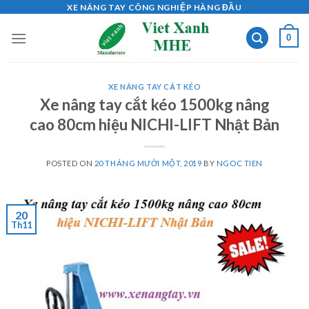
Skip
XE NÂNG TAY CÔNG NGHIỆP HÀNG ĐẦU
to
0
content
XE NÂNG TAY CẮT KÉO
Xe nâng tay cắt kéo 1500kg nâng
cao 80cm hiệu NICHI-LIFT Nhật Bản
POSTED ON
20 THÁNG MƯỜI MỘT, 2019
BY
NGOC TIEN
20
Th11