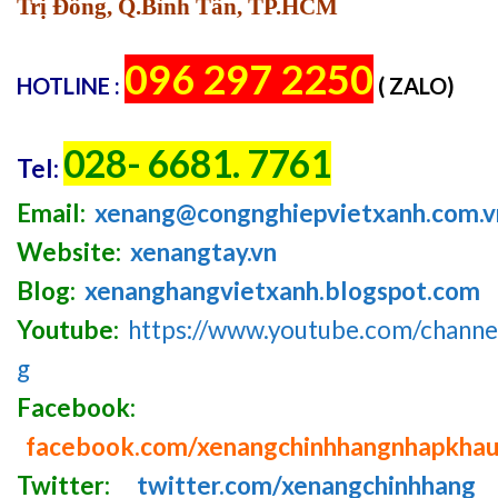
Trị Đông, Q.Bình Tân, TP.HCM
096 297 2250
HOTLINE :
( ZALO)
028- 6681. 7761
Tel:
Email:
xenang@congnghiepvietxanh.com.v
Website:
xenangtay.vn
Blog:
xenanghangvietxanh.blogspot.com
Youtube:
https://www.youtube.com/chan
g
Facebook:
facebook.com/xenangchinhhangnhapkha
Twitter:
twitter.com/xenangchinhhang