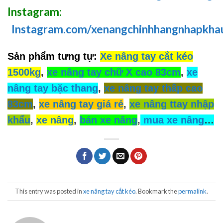
Instagram:
Instagram.com/xenangchinhhangnhapkha
Sản phẩm tưng tự:
Xe nâng tay cắt kéo
1500kg
,
xe nâng tay chữ X cao 83cm
,
xe
nâng tay bặc thang
,
xe nâng tay thấp cao
83cm
,
xe nâng tay giá rẻ
,
xe nâng ttay nhập
khẩu
,
xe nâng
,
bán xe nâng
,
mua xe nâng
…
This entry was posted in
xe nâng tay cắt kéo
. Bookmark the
permalink
.