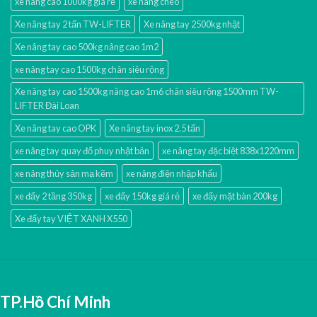
xe nâng cao 1000kg giá rẻ
xe nâng chéo
Xe nâng tay 2 tấn TW-LIFTER
Xe nâng tay 2500kg nhật
Xe nâng tay cao 500kg nâng cao 1m2
xe nâng tay cao 1500kg chân siêu rộng
Xe nâng tay cao 1500kg nâng cao 1m6 chân siêu rộng 1500mm TW-
LIFTER Đài Loan
Xe nâng tay cao OPK
Xe nâng tay inox 2.5 tấn
xe nâng tay quay đổ phuy nhật bản
xe nâng tay đặc biệt 838x1220mm
xe nâng thủy sản mạ kẽm
xe nâng điện nhập khấu
xe đẩy 2 tầng 350kg
xe đẩy 150kg giá rẻ
xe đẩy mặt bàn 200kg
Xe đẩy tay VIỆT XANH X550
TP.Hồ Chí Minh