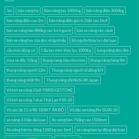
5m
bàn nang hạ
Bàn nâng tay 1000 kg
bàn nâng điện 3000kg
bàn nâng điện cao 2m
bàn nâng điện giá rẻ 2 tấn cao 1m4
bán xe nâng bàn 800kg cao 1m5 gía rẻ
bán xe nâng cây cảnh
bán xe nâng tay của đức nhập khẩu
Bộ nguồn thủy lực đài loan
cẩu móc động cơ
Cẩu tay mini thủy lực 1000kg
hang nâng đơn 8m
mua xe đẩy 2 tầng
thang nang sieu nho mini
thang nâng hàng 9m
thang nâng người 12m
Thang nâng người di động SJY
thang nâng nhật 9m
Thang nâng đôi Nichi-lift Japan
Vỏ hơi xe nâng 21x8-9 BRIDGESTONE
Vỏ hơi xe nâng Tokai Thái Lan 9.00-20
Vỏ xúc lật 15.5/80-18 BKT ẤN ĐỘ
Vỏ đặc xe nâng Pio 10.00-20
xe nâng 3.0 tấn đài loan
Xe nâng bàn 750kg cao 1500mm
Xe nâng bán tự động 1500 kg cao 1m6
xe nâng bán tự động đài loan