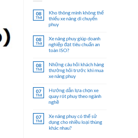
Kho thông minh không thể
08
Th8
thiếu xe nâng di chuyển
phuy
Xe nâng phuy giúp doanh
08
Th8
nghiệp đạt tiêu chuẩn an
toàn ISO?
Những câu hỏi khách hàng
08
Th8
thường hỏi trước khi mua
xe nâng phuy
Hướng dẫn lựa chọn xe
07
Th8
quay rót phuy theo ngành
nghề
Xe nâng phuy có thể sử
07
Th8
dụng cho nhiều loại thùng
khác nhau?