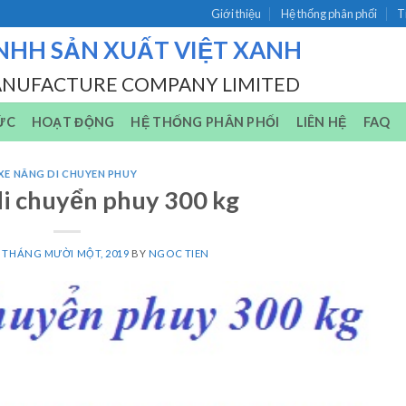
Giới thiệu
Hệ thống phân phối
T
NHH SẢN XUẤT VIỆT XANH
ANUFACTURE COMPANY LIMITED
ỨC
HOẠT ĐỘNG
HỆ THỐNG PHÂN PHỐI
LIÊN HỆ
FAQ
XE NÂNG DI CHUYEN PHUY
di chuyển phuy 300 kg
1 THÁNG MƯỜI MỘT, 2019
BY
NGOC TIEN