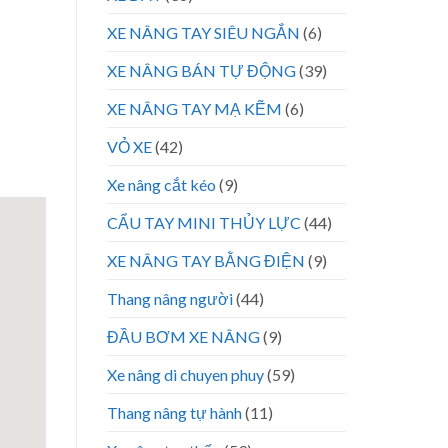
XE NÂNG TAY SIÊU NGẮN
(6)
XE NÂNG BÁN TỰ ĐỘNG
(39)
XE NÂNG TAY MẠ KẼM
(6)
VỎ XE
(42)
Xe nâng cắt kéo
(9)
CẨU TAY MINI THỦY LỰC
(44)
XE NÂNG TAY BẰNG ĐIỆN
(9)
Thang nâng người
(44)
ĐẦU BƠM XE NÂNG
(9)
Xe nâng di chuyen phuy
(59)
Thang nâng tự hành
(11)