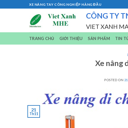
Skip
XE NÂNG TAY CÔNG NGHIỆP HÀNG ĐẦU
to
CÔNG TY T
content
VIET XANH M
TRANG CHỦ
GIỚI THIỆU
SẢN PHẨM
TIN T
Xe nâng 
POSTED ON
2
21
Th11