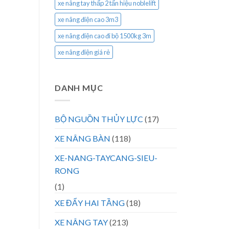
xe nâng tay thấp 2 tấn hiệu noblelift
xe nâng điện cao 3m3
xe nâng điện cao đi bộ 1500kg 3m
xe nâng điện giá rẻ
DANH MỤC
BỘ NGUỒN THỦY LỰC
(17)
XE NÂNG BÀN
(118)
XE-NANG-TAYCANG-SIEU-
RONG
(1)
XE ĐẨY HAI TẦNG
(18)
XE NÂNG TAY
(213)