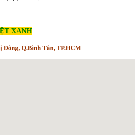
IỆT XANH
Trị Đông, Q.Bình Tân, TP.HCM