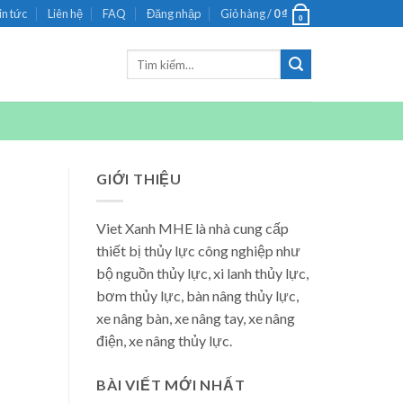
in tức
Liên hệ
FAQ
Đăng nhập
Giỏ hàng /
0
₫
0
Tìm
kiếm:
GIỚI THIỆU
Viet Xanh MHE là nhà cung cấp
thiết bị thủy lực công nghiệp như
bộ nguồn thủy lực, xi lanh thủy lực,
bơm thủy lực, bàn nâng thủy lực,
xe nâng bàn, xe nâng tay, xe nâng
điện, xe nâng thủy lực.
BÀI VIẾT MỚI NHẤT