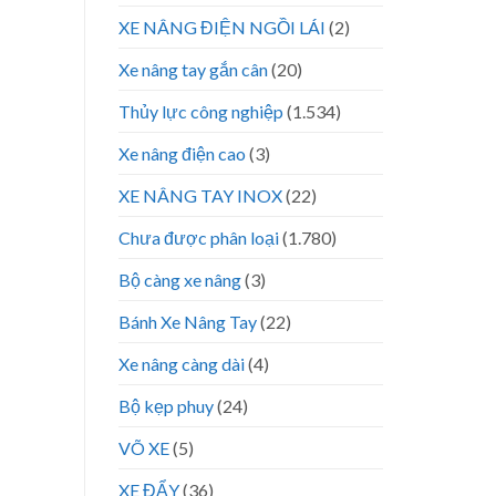
XE NÂNG ĐIỆN NGỒI LÁI
(2)
Xe nâng tay gắn cân
(20)
Thủy lực công nghiệp
(1.534)
Xe nâng điện cao
(3)
XE NÂNG TAY INOX
(22)
Chưa được phân loại
(1.780)
Bộ càng xe nâng
(3)
Bánh Xe Nâng Tay
(22)
Xe nâng càng dài
(4)
Bộ kẹp phuy
(24)
VÕ XE
(5)
XE ĐẨY
(36)