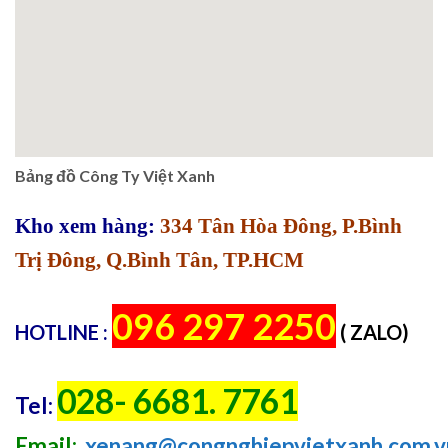
Bảng đồ Công Ty Việt Xanh
Kho xem hàng:
334 Tân Hòa Đông, P.Bình
Trị Đông, Q.Bình Tân, TP.HCM
096 297 2250
H
O
T
LINE :
( ZALO)
028- 6681. 7761
Tel:
Email:
xenang@congnghiepvietxanh.com.v