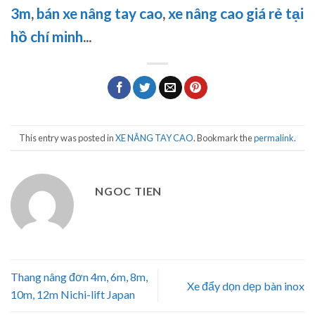
3m
,
bán xe nâng tay cao
,
xe nâng cao giá rẻ tại
hồ chí minh
..
.
This entry was posted in
XE NÂNG TAY CAO
. Bookmark the
permalink
.
NGOC TIEN
Thang nâng đơn 4m, 6m, 8m,
Xe đẩy dọn dẹp bàn inox
10m, 12m Nichi-lift Japan