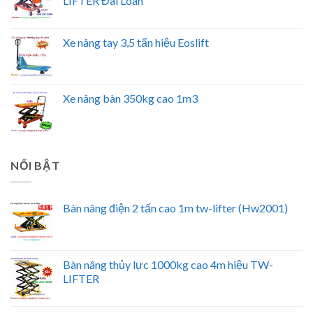
LIFTER Đài Loan
Xe nâng tay 3,5 tấn hiệu Eoslift
Xe nâng bàn 350kg cao 1m3
NỔI BẬT
Bàn nâng điện 2 tấn cao 1m tw-lifter (Hw2001)
Bàn nâng thủy lực 1000kg cao 4m hiệu TW-
LIFTER