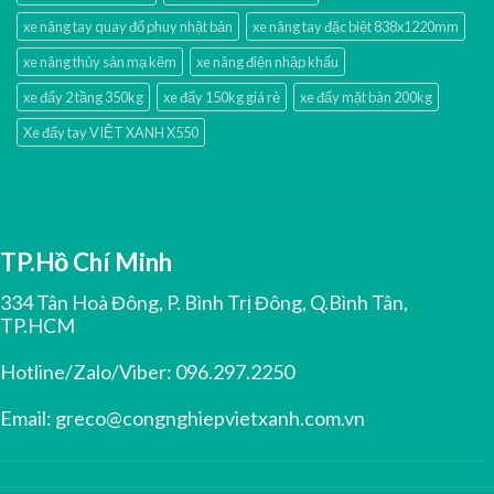
xe nâng tay quay đổ phuy nhật bản
xe nâng tay đặc biệt 838x1220mm
xe nâng thủy sản mạ kẽm
xe nâng điện nhập khấu
xe đẩy 2 tầng 350kg
xe đẩy 150kg giá rẻ
xe đẩy mặt bàn 200kg
Xe đẩy tay VIỆT XANH X550
TP.Hồ Chí Minh
334 Tân Hoà Đông, P. Bình Trị Đông, Q.Bình Tân,
TP.HCM
Hotline/Zalo/Viber:
096.297.2250
Email:
greco@congnghiepvietxanh.com.vn