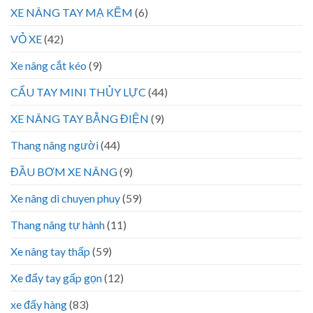
XE NÂNG TAY MẠ KẼM
(6)
VỎ XE
(42)
Xe nâng cắt kéo
(9)
CẨU TAY MINI THỦY LỰC
(44)
XE NÂNG TAY BẰNG ĐIỆN
(9)
Thang nâng người
(44)
ĐẦU BƠM XE NÂNG
(9)
Xe nâng di chuyen phuy
(59)
Thang nâng tự hành
(11)
Xe nâng tay thấp
(59)
Xe đẩy tay gấp gọn
(12)
xe đẩy hàng
(83)