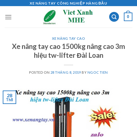
Skip
XE NÂNG TAY CÔNG NGHIỆP HÀNG ĐẦU
to
0
content
XE NÂNG TAY CAO
Xe nâng tay cao 1500kg nâng cao 3m
hiệu tw-lifter Đài Loan
POSTED ON
28 THÁNG 8, 2019
BY
NGOC TIEN
28
Th8