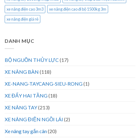
xe nâng điện cao 3m3
xe nâng điện cao đi bộ 1500kg 3m
xe nâng điện giá rẻ
DANH MỤC
BỘ NGUỒN THỦY LỰC
(17)
XE NÂNG BÀN
(118)
XE-NANG-TAYCANG-SIEU-RONG
(1)
XE ĐẨY HAI TẦNG
(18)
XE NÂNG TAY
(213)
XE NÂNG ĐIỆN NGỒI LÁI
(2)
Xe nâng tay gắn cân
(20)