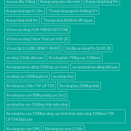
mua xe đẩy 2 tầng
thang nang sieu nho mini
thang nâng hàng 9m
thang nâng người 12m
Thang nâng người di động SJY
thang nâng nhật 9m
Thang nâng đôi Nichi-lift Japan
Vỏ hơi xe nâng 21x8-9 BRIDGESTONE
Vỏ hơi xe nâng Tokai Thái Lan 9.00-20
Vỏ xúc lật 15.5/80-18 BKT ẤN ĐỘ
Vỏ đặc xe nâng Pio 10.00-20
xe nâng 3.0 tấn đài loan
Xe nâng bàn 750kg cao 1500mm
Xe nâng bán tự động 1500 kg cao 1m6
xe nâng bán tự động đài loan
xe nâng cao 1000kg giá rẻ
xe nâng chéo
Xe nâng tay 2 tấn TW-LIFTER
Xe nâng tay 2500kg nhật
Xe nâng tay cao 500kg nâng cao 1m2
xe nâng tay cao 1500kg chân siêu rộng
Xe nâng tay cao 1500kg nâng cao 1m6 chân siêu rộng 1500mm TW-
LIFTER Đài Loan
Xe nâng tay cao OPK
Xe nâng tay inox 2.5 tấn