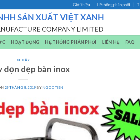
Giới thiệu
Hệ thống phân phối
T
NHH SẢN XUẤT VIỆT XANH
ANUFACTURE COMPANY LIMITED
ỨC
HOẠT ĐỘNG
HỆ THỐNG PHÂN PHỐI
LIÊN HỆ
FAQ
XE ĐẨY
y dọn dẹp bàn inox
ON
29 THÁNG 8, 2019
BY
NGOC TIEN