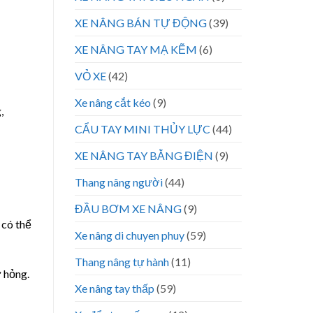
XE NÂNG BÁN TỰ ĐỘNG
(39)
XE NÂNG TAY MẠ KẼM
(6)
VỎ XE
(42)
Xe nâng cắt kéo
(9)
,
CẨU TAY MINI THỦY LỰC
(44)
XE NÂNG TAY BẰNG ĐIỆN
(9)
Thang nâng người
(44)
ĐẦU BƠM XE NÂNG
(9)
 có thể
Xe nâng di chuyen phuy
(59)
Thang nâng tự hành
(11)
 hỏng.
Xe nâng tay thấp
(59)