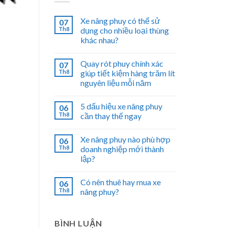
Xe nâng phuy có thể sử
07
Th8
dụng cho nhiều loại thùng
khác nhau?
Quay rót phuy chính xác
07
Th8
giúp tiết kiệm hàng trăm lít
nguyên liệu mỗi năm
5 dấu hiệu xe nâng phuy
06
Th8
cần thay thế ngay
Xe nâng phuy nào phù hợp
06
Th8
doanh nghiệp mới thành
lập?
Có nên thuê hay mua xe
06
Th8
nâng phuy?
BÌNH LUẬN