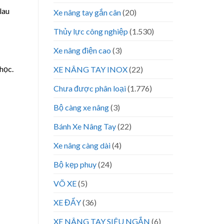
lau
Xe nâng tay gắn cân
(20)
Thủy lực công nghiệp
(1.530)
Xe nâng điện cao
(3)
học.
XE NÂNG TAY INOX
(22)
Chưa được phân loại
(1.776)
Bộ càng xe nâng
(3)
Bánh Xe Nâng Tay
(22)
Xe nâng càng dài
(4)
Bộ kẹp phuy
(24)
VÕ XE
(5)
XE ĐẨY
(36)
XE NÂNG TAY SIÊU NGẮN
(6)