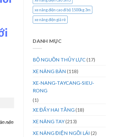
xe nâng điện cao 3m3
xe nâng điện cao đi bộ 1500kg 3m
xe nâng điện giá rẻ
DANH MỤC
BỘ NGUỒN THỦY LỰC
(17)
XE NÂNG BÀN
(118)
XE-NANG-TAYCANG-SIEU-
RONG
(1)
XE ĐẨY HAI TẦNG
(18)
XE NÂNG TAY
(213)
bàn nên
XE NÂNG ĐIỆN NGỒI LÁI
(2)