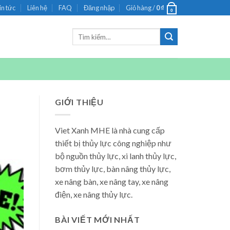
in tức
Liên hệ
FAQ
Đăng nhập
Giỏ hàng /
0
₫
0
Tìm
kiếm:
GIỚI THIỆU
Viet Xanh MHE là nhà cung cấp
thiết bị thủy lực công nghiệp như
bộ nguồn thủy lực, xi lanh thủy lực,
bơm thủy lực, bàn nâng thủy lực,
xe nâng bàn, xe nâng tay, xe nâng
điện, xe nâng thủy lực.
BÀI VIẾT MỚI NHẤT