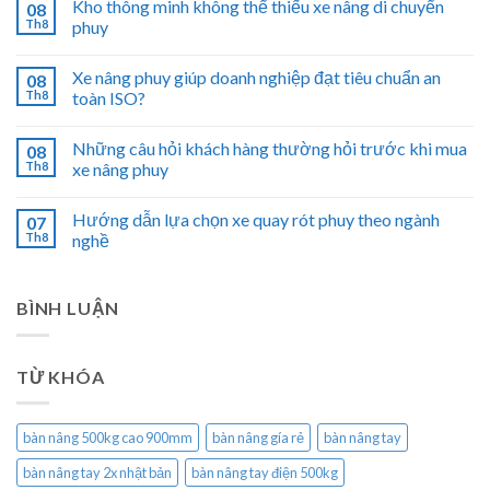
Kho thông minh không thể thiếu xe nâng di chuyển
08
Th8
phuy
Xe nâng phuy giúp doanh nghiệp đạt tiêu chuẩn an
08
Th8
toàn ISO?
Những câu hỏi khách hàng thường hỏi trước khi mua
08
Th8
xe nâng phuy
Hướng dẫn lựa chọn xe quay rót phuy theo ngành
07
Th8
nghề
BÌNH LUẬN
TỪ KHÓA
bàn nâng 500kg cao 900mm
bàn nâng gía rẻ
bàn nâng tay
bàn nâng tay 2x nhật bản
bàn nâng tay điện 500kg