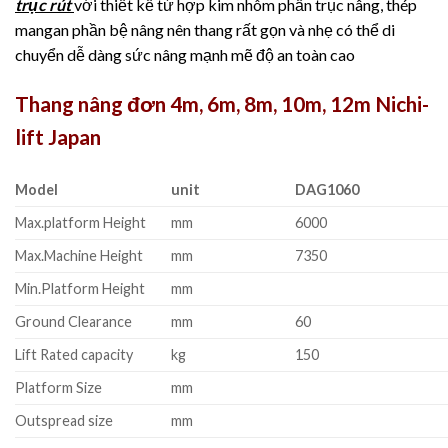
trục rút
với thiết kế từ hợp kim nhôm phần trục nâng, thép
mangan phần bệ nâng nên thang rất gọn và nhẹ có thể di
chuyển dễ dàng sức nâng mạnh mẽ độ an toàn cao
Thang nâng đơn 4m, 6m, 8m, 10m, 12m Nichi-
lift Japan
Model
unit
DAG1060
Max.platform Height
mm
6000
Max.Machine Height
mm
7350
Min.Platform Height
mm
Ground Clearance
mm
60
Lift Rated capacity
kg
150
Platform Size
mm
Outspread size
mm