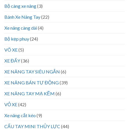
Bộ càng xe nâng
(3)
Bánh Xe Nâng Tay
(22)
Xe nâng càng dài
(4)
Bộ kẹp phuy
(24)
VÕ XE
(5)
XE ĐẨY
(36)
XE NÂNG TAY SIÊU NGẮN
(6)
XE NÂNG BÁN TỰ ĐỘNG
(39)
XE NÂNG TAY MẠ KẼM
(6)
VỎ XE
(42)
Xe nâng cắt kéo
(9)
CẨU TAY MINI THỦY LỰC
(44)