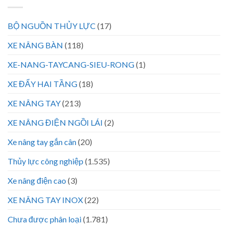
BỘ NGUỒN THỦY LỰC
(17)
XE NÂNG BÀN
(118)
XE-NANG-TAYCANG-SIEU-RONG
(1)
XE ĐẨY HAI TẦNG
(18)
XE NÂNG TAY
(213)
XE NÂNG ĐIỆN NGỒI LÁI
(2)
Xe nâng tay gắn cân
(20)
Thủy lực công nghiệp
(1.535)
Xe nâng điện cao
(3)
XE NÂNG TAY INOX
(22)
Chưa được phân loại
(1.781)