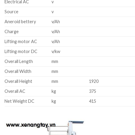
Electrical AC
v
Source
v
Aneroid bettery
v/Ah
Charge
v/Ah
Lifting motor AC
v/Ah
Lifting motor DC
v/kw
Overall Length
mm
Overall Width
mm
Overall Height
mm
1920
Overall AC
kg
375
Net Weight DC
kg
415