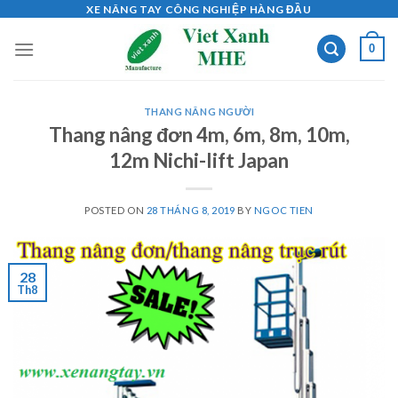
Skip
XE NÂNG TAY CÔNG NGHIỆP HÀNG ĐẦU
to
0
content
THANG NÂNG NGƯỜI
Thang nâng đơn 4m, 6m, 8m, 10m,
12m Nichi-lift Japan
POSTED ON
28 THÁNG 8, 2019
BY
NGOC TIEN
28
Th8