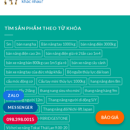
khác nhau?
TÌM SẢN PHẨM THEO TỪ KHÓA
5m
bàn nang hạ
Bàn nâng tay 1000 kg
bàn nâng điện 3000kg
bàn nâng điện cao 2m
bàn nâng điện giá rẻ 2 tấn cao 1m4
bán xe nâng bàn 800kg cao 1m5 gía rẻ
bán xe nâng cây cảnh
bán xe nâng tay của đức nhập khẩu
Bộ nguồn thủy lực đài loan
cẩu móc động cơ
Cẩu tay mini thủy lực 1000kg
hang nâng đơn 8m
mua xe đẩy 2 tầng
thang nang sieu nho mini
thang nâng hàng 9m
ZALO
thang nâng người 12m
Thang nâng người di động SJY
MESSENGER
thang nâng nhật 9m
Thang nâng đôi Nichi-lift Japan
BÁO GIÁ
Vỏ hơi xe nâng 21x8-9 BRIDGESTONE
098.398.0015
Vỏ hơi xe nâng Tokai Thái Lan 9.00-20