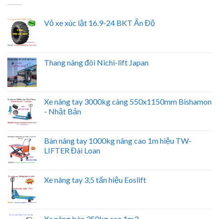
Vỏ xe xúc lật 16.9-24 BKT Ấn Độ
Thang nâng đôi Nichi-lift Japan
Xe nâng tay 3000kg càng 550x1150mm Bishamon
- Nhật Bản
Bàn nâng tay 1000kg nâng cao 1m hiệu TW-
LIFTER Đài Loan
Xe nâng tay 3,5 tấn hiệu Eoslift
Xe nâng bàn 350kg cao 1m3